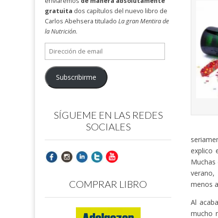
enviaremos
de manera absolutamente
gratuita
dos capítulos del nuevo libro de
Carlos Abehsera titulado
La gran Mentira de
la Nutrición
.
Dirección
de
email
Subscribirme
SÍGUEME EN LAS REDES
SOCIALES
seriame
explico 
Muchas d
verano,
COMPRAR LIBRO
menos a 
Al acaba
mucho m