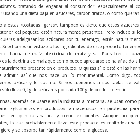
hidratos, tratando de engañar al consumidor, especialmente al c
r usando una dieta baja en azúcares, carbohidratos, o como quieran 
o a estas «tostadas ligeras», tampoco es cierto que estos azúcares
sterior del paquete estén naturalmente presentes. Pero incluso si 
i quieres adelgazar los azúcares son tu enemigo, estén naturalmen
. Si echamos un vistazo a los ingredientes de este producto tenemos:
eno, harina de maíz,
dextrina de maíz
y sal. Pues bien, el «az
 es la dextrina de maíz que como puede apreciarse se ha añadido a l
naturalmente presente en el producto. O quizás sí lo está en las hari
re admitir así que nos hace un lío monumental. Como digo, t
remos azúcar y lo que no. Si nos atenemos a sus tablas de valor
 sólo lleva 0,2g de azúcares por cada 100g de producto. En fin…
rinas, además de usarse en la industria alimentaria, se usan como
mo aglutinantes en productos farmacéuticos, en pirotecnia para c
ones, en química analítica y como excipientes. Aunque no qued
ntes, lo que probablemente lleve este producto es maltodextrina d
igiere y se absorbe tan rápidamente como la glucosa.