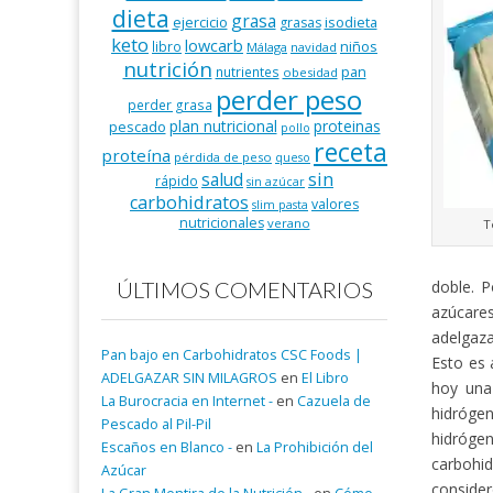
dieta
grasa
ejercicio
isodieta
grasas
keto
lowcarb
niños
libro
Málaga
navidad
nutrición
pan
nutrientes
obesidad
perder peso
perder grasa
plan nutricional
proteinas
pescado
pollo
receta
proteína
pérdida de peso
queso
salud
sin
rápido
sin azúcar
carbohidratos
valores
slim pasta
nutricionales
verano
T
doble. P
ÚLTIMOS COMENTARIOS
azúcares
adelgaza
Pan bajo en Carbohidratos CSC Foods |
Esto es 
ADELGAZAR SIN MILAGROS
en
El Libro
hoy una
La Burocracia en Internet -
en
Cazuela de
hidróge
Pescado al Pil-Pil
hidróg
Escaños en Blanco -
en
La Prohibición del
carbohid
Azúcar
consider