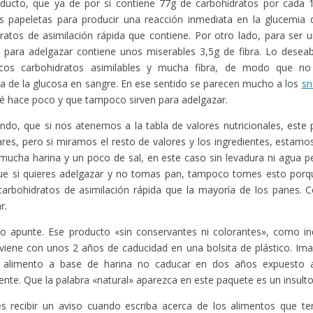
oducto, que ya de por si contiene 77g de carbohidratos por cada 
s papeletas para producir una reacción inmediata en la glucemia 
ratos de asimilación rápida que contiene. Por otro lado, para ser
para adelgazar contiene unos miserables 3,5g de fibra. Lo deseab
os carbohidratos asimilables y mucha fibra, de modo que no
a de la glucosa en sangre. En ese sentido se parecen mucho a los
sn
é hace poco y que tampoco sirven para adelgazar.
do, que si nos atenemos a la tabla de valores nutricionales, este 
res, pero si miramos el resto de valores y los ingredientes, estam
mucha harina y un poco de sal, en este caso sin levadura ni agua p
e si quieres adelgazar y no tomas pan, tampoco tomes esto porq
carbohidratos de asimilación rápida que la mayoría de los panes.
r.
o apunte. Ese producto «sin conservantes ni colorantes», como ind
viene con unos 2 años de caducidad en una bolsita de plástico. Ima
 alimento a base de harina no caducar en dos años expuesto a
ente. Que la palabra «natural» aparezca en este paquete es un insulto a
es recibir un aviso cuando escriba acerca de los alimentos que t