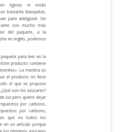
on ligeras ni están
on bastante blanquitas,
van para adelgazar. Sin
ricante son mucho más
ior del paquete, a la
recha en Inglés, podemos
l paquete para leer en la
 «Este producto contiene
esentes». La mentira es
que el producto no lleve
 todo el que se propone
r. ¿Qué son los azúcares?
 de luz pero quiero dejar
ompuestos por carbono,
mpuestos por carbono,
tes que no todos los
e en un artículo porque
de los términos azúcares