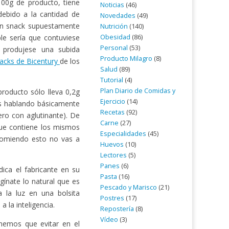
100g de producto, tiene
Noticias
(46)
debido a la cantidad de
Novedades
(49)
 un snack supuestamente
Nutrición
(140)
Obesidad
(86)
le sería que contuviese
Personal
(53)
 produjese una subida
Producto Milagro
(8)
acks de Bicentury
de los
Salud
(89)
Tutorial
(4)
Plan Diario de Comidas y
producto sólo lleva 0,2g
Ejercicio
(14)
os hablando básicamente
Recetas
(92)
ero con aglutinante). De
Carne
(27)
ue contiene los mismos
Especialidades
(45)
 Comiendo esto no vas a
Huevos
(10)
Lectores
(5)
Panes
(6)
ica el fabricante en su
Pasta
(16)
gínate lo natural que es
Pescado y Marisco
(21)
 la luz en una bolsita
Postres
(17)
 la inteligencia.
Repostería
(8)
Vídeo
(3)
enemos que evitar en el