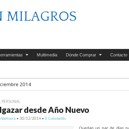
N MILAGROS
erramientas
Multimedia
Dónde Comprar
Contacto
iciembre 2014
G
,
PERSONAL
lgazar desde Año Nuevo
 Abehsera
•
30/12/2014
•
0 Comments
Quedan un par de días p