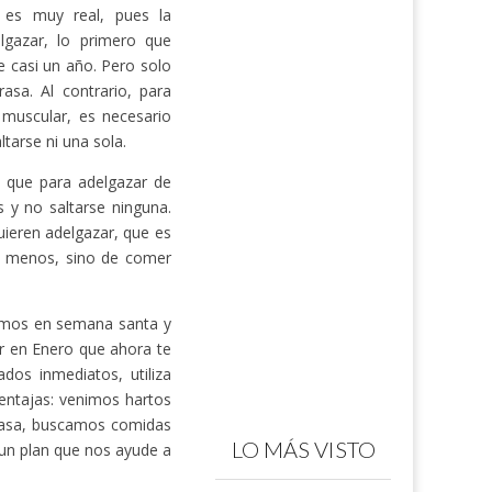
, es muy real, pues la
lgazar, lo primero que
 casi un año. Pero solo
sa. Al contrario, para
muscular, es necesario
tarse ni una sola.
s que para adelgazar de
 y no saltarse ninguna.
ieren adelgazar, que es
r menos, sino de comer
remos en semana santa y
r en Enero que ahora te
ados inmediatos, utiliza
ntajas: venimos hartos
 casa, buscamos comidas
LO MÁS VISTO
un plan que nos ayude a