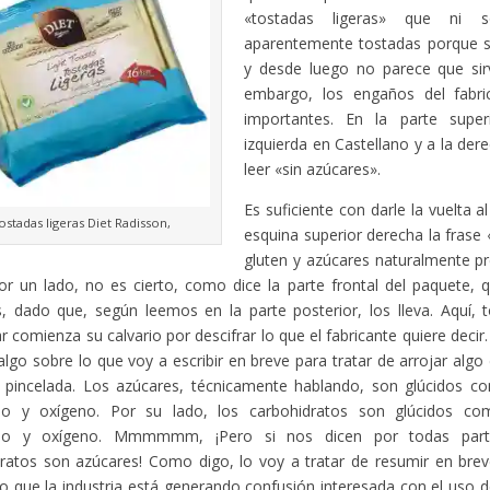
«tostadas ligeras» que ni s
aparentemente tostadas porque s
y desde luego no parece que sir
embargo, los engaños del fab
importantes. En la parte super
izquierda en Castellano y a la de
leer «sin azúcares».
Es suficiente con darle la vuelta a
ostadas ligeras Diet Radisson,
esquina superior derecha la frase
gluten y azúcares naturalmente pr
or un lado, no es cierto, como dice la parte frontal del paquete, 
, dado que, según leemos en la parte posterior, los lleva. Aquí,
r comienza su calvario por descifrar lo que el fabricante quiere deci
algo sobre lo que voy a escribir en breve para tratar de arrojar algo
 pincelada. Los azúcares, técnicamente hablando, son glúcidos c
no y oxígeno. Por su lado, los carbohidratos son glúcidos co
eno y oxígeno. Mmmmmm, ¡Pero si nos dicen por todas par
ratos son azúcares! Como digo, lo voy a tratar de resumir en brev
o que la industria está generando confusión interesada con el uso 