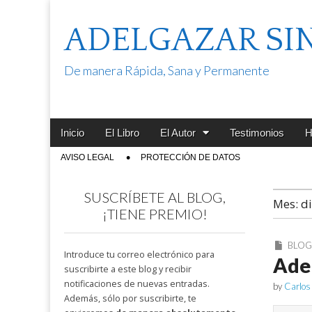
ADELGAZAR SI
De manera Rápida, Sana y Permanente
Main
Skip
Inicio
El Libro
El Autor
Testimonios
H
menu
to
Sub
AVISO LEGAL
PROTECCIÓN DE DATOS
content
menu
SUSCRÍBETE AL BLOG,
Mes:
d
¡TIENE PREMIO!
BLO
Introduce tu correo electrónico para
Ade
suscribirte a este blog y recibir
notificaciones de nuevas entradas.
by
Carlos
Además, sólo por suscribirte, te