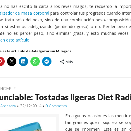
ía no has escrito la carta a los reyes magos, te recuerdo la impo
alizador de masa corporal
para controlar tus progresos cuando inte
se trata solo del peso, sino de una combinación peso-composición
na si estamos adelgazando (perdiendo grasa) o no. Perder peso es
nte no es perder peso, sino eliminar grasa, y esto muchas vece
é
en este artículo
.
 este artículo de Adelgazar sin Milagros
Más
NCIABLE
nciable: Tostadas ligeras Diet Rad
 Abehsera
•
22/12/2014
•
0 Comments
En algunas ocasiones las mentiras
tan grandes que ni siquiera se so
que se imprimen. Este es sin 