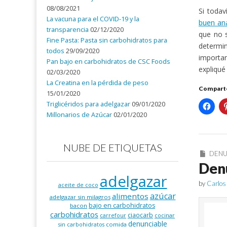
08/08/2021
Si todav
La vacuna para el COVID-19 y la
buen an
transparencia
02/12/2020
que no 
Fine Pasta: Pasta sin carbohidratos para
determi
todos
29/09/2020
importa
Pan bajo en carbohidratos de CSC Foods
expliqu
02/03/2020
La Creatina en la pérdida de peso
Comparte
15/01/2020
Triglicéridos para adelgazar
09/01/2020
Millonarios de Azúcar
02/01/2020
NUBE DE ETIQUETAS
DENU
Denu
adelgazar
by
Carlos
aceite de coco
azúcar
alimentos
adelgazar sin milagros
bajo en carbohidratos
bacon
carbohidratos
ciaocarb
carrefour
cocinar
denunciable
comida
sin carbohidratos