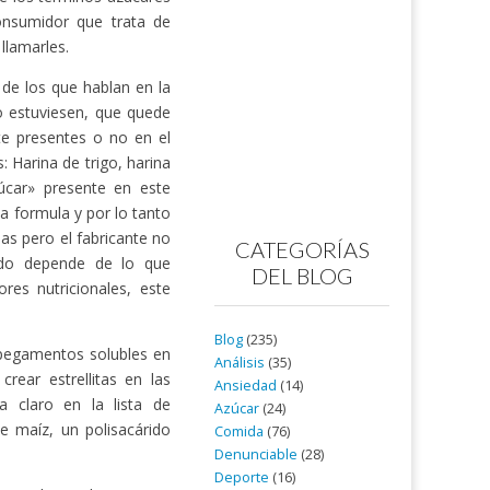
onsumidor que trata de
llamarles.
 de los que hablan en la
lo estuviesen, que quede
te presentes o no en el
 Harina de trigo, harina
úcar» presente en este
a formula y por lo tanto
nas pero el fabricante no
CATEGORÍAS
odo depende de lo que
DEL BLOG
es nutricionales, este
Blog
(235)
 pegamentos solubles en
Análisis
(35)
rear estrellitas en las
Ansiedad
(14)
a claro en la lista de
Azúcar
(24)
e maíz, un polisacárido
Comida
(76)
Denunciable
(28)
Deporte
(16)