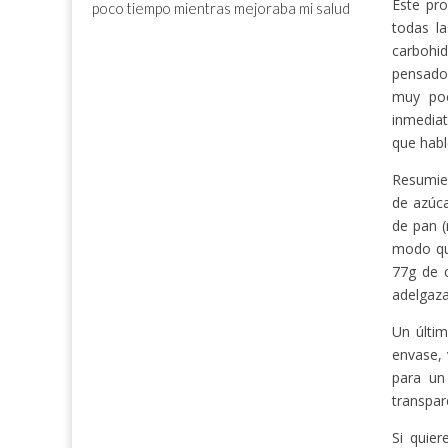
Este pr
poco tiempo mientras mejoraba mi salud
todas la
carbohid
pensado 
muy poc
inmediat
que habl
Resumien
de azúca
de pan (
modo qu
77g de 
adelgaza
Un últim
envase, 
para un
transpar
Si quier