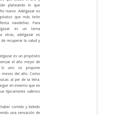
tán planeando lo que
año nuevo. Adelgazar es
pósitos que más tirón
iesta navideñas. Para
elgazar es un tema
a otras, adelgazar es
 de recuperar la salud y
delgazar es un propósito
menzar el año mejor de
 Si uno se propone
os meses del año. Como
icas al pie de la letra.
eguir en invierno que en
que típicamente salimos
e haber comido y bebido
iendo una sensación de