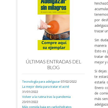
hinchaz
acumula
tenemos
por des
adelgaz
trazar u
Sin duda
manera r
Esto es 
tratar 
ÚLTIMAS ENTRADAS DEL
mejor y 
BLOG
Si deja
te estar
Tecnología para adelgazar
07/02/2022
estaría 
La mejor dieta para tratar el acné
Enero c
31/01/2022
de comid
Volver a la rutina tras la pandemia
más senc
23/01/2022
adelgaza
Más comida baja en carbohidratos