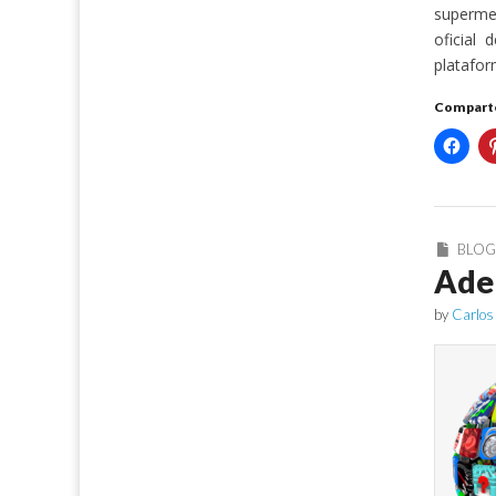
supermer
oficial 
platafo
Comparte
BLO
Adel
by
Carlos