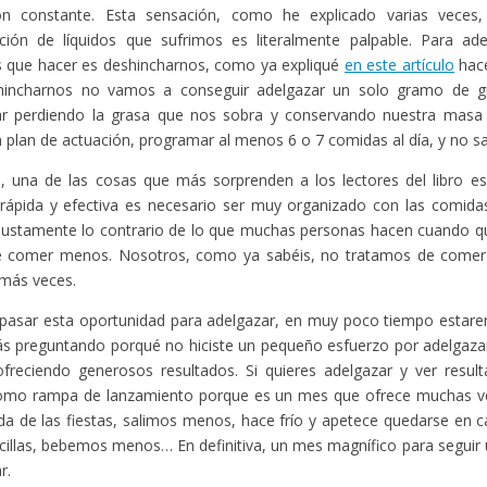
ón constante. Esta sensación, como he explicado varias veces
ción de líquidos que sufrimos es literalmente palpable. Para ade
 que hacer es deshincharnos, como ya expliqué
en este artículo
hace
hincharnos no vamos a conseguir adelgazar un solo gramo de gra
ar perdiendo la grasa que nos sobra y conservando nuestra masa 
n plan de actuación, programar al menos 6 o 7 comidas al día, y no sal
, una de las cosas que más sorprenden a los lectores del libro e
ápida y efectiva es necesario ser muy organizado con las comidas
justamente lo contrario de lo que muchas personas hacen cuando qu
de comer menos. Nosotros, como ya sabéis, no tratamos de come
más veces.
s pasar esta oportunidad para adelgazar, en muy poco tiempo esta
ás preguntando porqué no hiciste un pequeño esfuerzo por adelgaza
ofreciendo generosos resultados. Si quieres adelgazar y ver result
omo rampa de lanzamiento porque es un mes que ofrece muchas ve
a de las fiestas, salimos menos, hace frío y apetece quedarse en
illas, bebemos menos… En definitiva, un mes magnífico para seguir 
r.