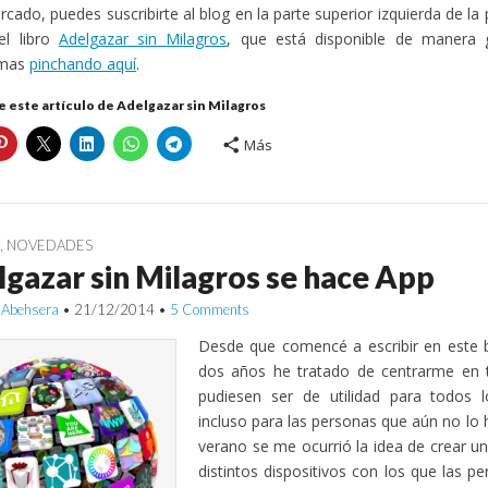
cado, puedes suscribirte al blog en la parte superior izquierda de la 
del libro
Adelgazar sin Milagros
, que está disponible de manera g
rmas
pinchando aquí
.
 este artículo de Adelgazar sin Milagros
Más
G
,
NOVEDADES
gazar sin Milagros se hace App
 Abehsera
•
21/12/2014
•
5 Comments
Desde que comencé a escribir en este 
dos años he tratado de centrarme en 
pudiesen ser de utilidad para todos l
incluso para las personas que aún no lo h
verano se me ocurrió la idea de crear un
distintos dispositivos con los que las p