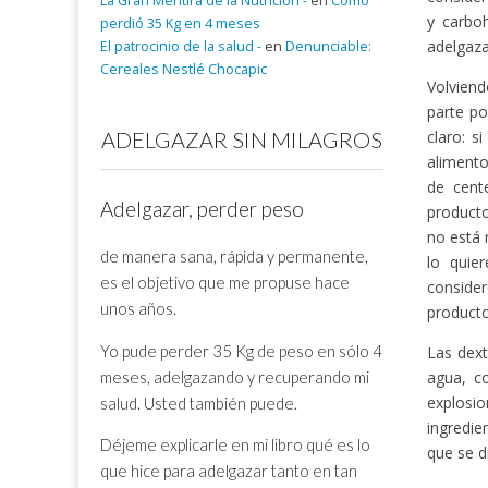
La Gran Mentira de la Nutrición -
en
Cómo
y carbo
perdió 35 Kg en 4 meses
adelgaza
El patrocinio de la salud -
en
Denunciable:
Cereales Nestlé Chocapic
Volviend
parte po
ADELGAZAR SIN MILAGROS
claro: s
alimento
de cent
Adelgazar, perder peso
producto
no está 
de manera sana, rápida y permanente,
lo quie
es el objetivo que me propuse hace
conside
unos años.
producto
Yo pude perder 35 Kg de peso en sólo 4
Las dext
meses, adelgazando y recuperando mi
agua, co
explosi
salud. Usted también puede.
ingredie
Déjeme explicarle en mi libro qué es lo
que se d
que hice para adelgazar tanto en tan