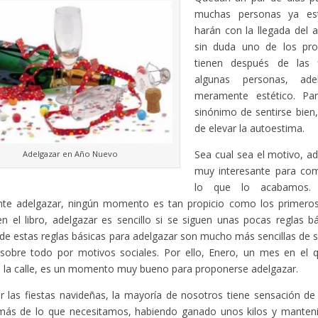
muchas personas ya es
harán con la llegada del 
sin duda uno de los pro
tienen después de las f
algunas personas, ad
meramente estético. Par
sinónimo de sentirse bien,
de elevar la autoestima.
Sea cual sea el motivo, a
Adelgazar en Año Nuevo
muy interesante para co
lo que lo acabamos.
nte adelgazar, ningún momento es tan propicio como los primer
en el libro, adelgazar es sencillo si se siguen unas pocas reglas bás
e estas reglas básicas para adelgazar son mucho más sencillas de s
 sobre todo por motivos sociales. Por ello, Enero, un mes en el 
la calle, es un momento muy bueno para proponerse adelgazar.
r las fiestas navideñas, la mayoría de nosotros tiene sensación d
ás de lo que necesitamos, habiendo ganado unos kilos y manten