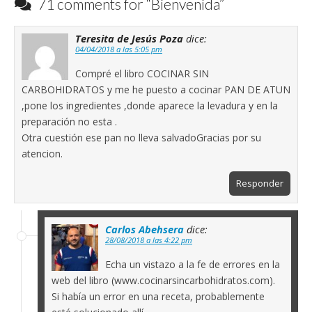
71 comments for “
Bienvenida
”
Comment
Teresita de Jesús Poza
dice:
navigation
04/04/2018 a las 5:05 pm
Compré el libro COCINAR SIN
CARBOHIDRATOS y me he puesto a cocinar PAN DE ATUN
,pone los ingredientes ,donde aparece la levadura y en la
preparación no esta .
Otra cuestión ese pan no lleva salvadoGracias por su
atencion.
Responder
Carlos Abehsera
dice:
28/08/2018 a las 4:22 pm
Echa un vistazo a la fe de errores en la
web del libro (www.cocinarsincarbohidratos.com).
Si había un error en una receta, probablemente