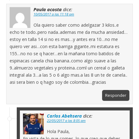
Paula acosta
dice:
10/05/2017 a las 11:18 pm
Ola quiero saber como adelgazar 3 kilos..e
echo te todo..pero nada..ademas me da mucha ansiedad…
estoy en talla 14 si no es mas…y antes era 10…no me
quiero ver asi…con esta barriga gigante..mi estatura es
155…no no se q hacer…en la mañana tomo batidos de
espinacas canela chia banana..como algo suave a las
9..almuerzo vegetales y proteina..coml un cereal o galleta
integral ala 3…a las 5 o 6 algo mas.a las 8 un te de canela..
asi sera bien o q hago soy de colombia…gracias
Responder
Carlos Abehsera
dice:
22/05/2017 a las 8:05 pm
Hola Paula,
En vista de lo que comes, lo que creo que debes