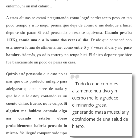
enfermo, ni un mal catarro…
A estas alturas se estará preguntando cómo logré perder tanto peso en tan
poco tiempo y a lo mejor piensa que dejé de comer o me dediqué a hacer
deporte sin parar. Si está pensando en eso se equivoca.
Cuando pesaba
113Kg comía una o a lo sumo dos veces al día.
Desde que comencé con
esta nueva forma de alimentarme, como entre 6 y 7 veces al día y
no paso
hambre.
Además, yo odio correr y no tengo bici. El único deporte que hice
fue básicamente un poco de pesas en casa.
Quizás esté pensando que esto no es
más que otro producto milagro para
Todo lo que como es
adelgazar que no sirve de nada y
altamente nutritivo y mi
que lo que le estoy contando es un
cuerpo me lo agradece
cuento chino. Bueno, no le culpo.
Si
eliminando grasa,
alguien me hubiese contado algo
generando masa muscular y
así cuando estaba obeso
dotándome de una salud de
probablemente habría pensado lo
hierro.
mismo.
Yo llegué comprar todo tipo