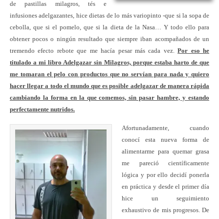
de pastillas milagros, tés e
infusiones adelgazantes, hice dietas de lo más variopinto -que si la sopa de
cebolla, que si el pomelo, que si la dieta de la Nasa… Y todo ello para
obtener pocos o ningún resultado que siempre iban acompañados de un
tremendo efecto rebote que me hacía pesar más cada vez.
Por eso he
titulado a mi libro Adelgazar sin Milagros, porque estaba harto de que
me tomaran el pelo con productos que no servían para nada y quiero
hacer llegar a todo el mundo que es posible adelgazar de manera rápida
cambiando la forma en la que comemos, sin pasar hambre, y estando
perfectamente nutridos.
Afortunadamente, cuando
conocí esta nueva forma de
alimentarme para quemar grasa
me pareció científicamente
lógica y por ello decidí ponerla
en práctica y desde el primer día
hice un seguimiento
exhaustivo de mis progresos. De