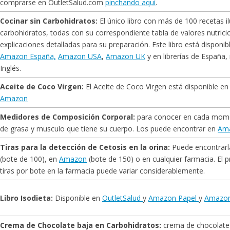
comprarse en OutletSalud.com
pinchando aquí
.
Cocinar sin Carbohidratos:
El único libro con más de 100 recetas il
carbohidratos, todas con su correspondiente tabla de valores nutrici
explicaciones detalladas para su preparación. Este libro está disponi
Amazon España,
Amazon USA
,
Amazon UK
y en librerías de España,
Inglés.
Aceite de Coco Virgen:
El Aceite de Coco Virgen está disponible e
Amazon
Medidores de Composición Corporal:
para conocer en cada mome
de grasa y musculo que tiene su cuerpo. Los puede encontrar en
Am
Tiras para la detección de Cetosis en la orina:
Puede encontrar
(bote de 100), en
Amazon
(bote de 150) o en cualquier farmacia. El p
tiras por bote en la farmacia puede variar considerablemente.
Libro Isodieta:
Disponible en
OutletSalud
y
Amazon Papel
y
Amazo
Crema de Chocolate baja en Carbohidratos:
crema de chocolate 