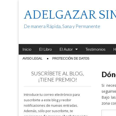
ADELGAZAR SI
De manera Rápida, Sana y Permanente
Main
Skip
Inicio
El Libro
El Autor
Testimonios
H
menu
to
Sub
AVISO LEGAL
PROTECCIÓN DE DATOS
content
menu
Dón
SUSCRÍBETE AL BLOG,
¡TIENE PREMIO!
Si nece
seguimie
Introduce tu correo electrónico para
Bajo las
suscribirte a este blog y recibir
zona cor
notificaciones de nuevas entradas.
Además, sólo por suscribirte, te