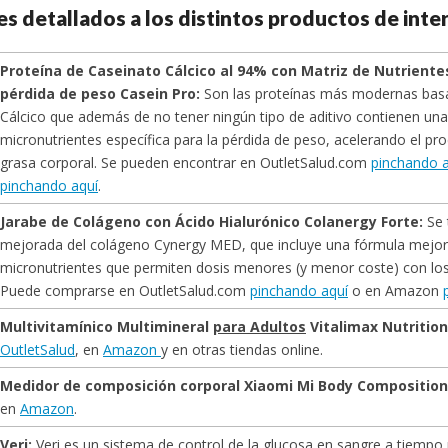
es detallados a los distintos productos de inte
Proteína de Caseinato Cálcico al 94% con Matriz de Nutrientes
pérdida de peso Casein Pro:
Son las proteínas más modernas basa
Cálcico que además de no tener ningún tipo de aditivo contienen una
micronutrientes específica para la pérdida de peso, acelerando el pr
grasa corporal. Se pueden encontrar en OutletSalud.com
pinchando a
pinchando aquí
.
Jarabe de Colágeno con Ácido Hialurónico Colanergy Forte:
Se 
mejorada del colágeno Cynergy MED, que incluye una fórmula mejor
micronutrientes que permiten dosis menores (y menor coste) con lo
Puede comprarse en OutletSalud.com
pinchando aquí
o en Amazon
Multivitamínico Multimineral
para Adultos
Vitalimax Nutrition
OutletSalud
, en
Amazon
y en otras tiendas online.
Medidor de composición corporal Xiaomi Mi Body Composition 
en
Amazon
.
Veri:
Veri es un sistema de control de la glucosa en sangre a tiempo 