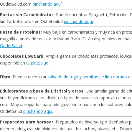
OutletSalud.com
pinchando aquí
.
Pastas sin Carbohidratos:
Puede encontrar Spaguetti, Fetuccine, 
sin Carbohidratos en OutletSalud
pinchando aquí
.
Pasta de Proteínas:
Muy baja en carbohidratos y muy rica en prote
magnífica antes de realizar actividad física. Están disponibles mucha
OutletSalud
.
Chocolates LowCarb:
Amplia gama de chocolates proteicos, lowcar
disponible en
OutletSalud
.
Fibra:
Puedes encontrar
salvado de trigo
y
semillas de lino dorado
e
Edulcorantes a base de Eritritol y otros:
Una amplia gama de edu
sustituyen fielmente los distintos tipos de azúcar sin aportar caloría
cero. Muy apropiados para adelgazar sin renunciar a los sabores dulc
OutletSalud
pinchando aquí
.
Preparados para hornear:
Preparados de diverso tipo diseñados p
quieren adelgazar sin olvidarse del pan, bizcochos, pizzas, etc. Dispo