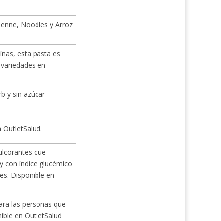
Penne, Noodles y Arroz
ínas, esta pasta es
s variedades en
b y sin azúcar
n OutletSalud.
lcorantes que
s y con índice glucémico
es. Disponible en
ara las personas que
nible en OutletSalud