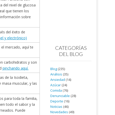
a del nivel de glucosa
eal que tienen los
 información sobre
és del éxito de
l y electrónico)
CATEGORÍAS
el mercado, aquí te
DEL BLOG
n carbohidratos y son
ud
pinchando aquí.
Blog
(235)
Análisis
(35)
as de la Isodieta,
Ansiedad
(14)
e masa muscular, y las
Azúcar
(24)
Comida
(76)
Denunciable
(28)
 para toda la familia,
Deporte
(16)
en todo el sabor y la
Noticias
(46)
horneados. Puede
Novedades
(49)