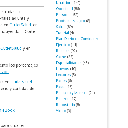
Nutrición
(140)
Obesidad
(86)
ustradas sin
Personal
(53)
onales adjunta y
Producto Milagro
(8)
ble en
OutletSalud
, en
Salud
(89)
 incluyendo El Corte
Tutorial
(4)
Plan Diario de Comidas y
Ejercicio
(14)
n
OutletSalud
y en
Recetas
(92)
Carne
(27)
Especialidades
(45)
nto los porcentajes
Huevos
(10)
azon
.
Lectores
(5)
Panes
(6)
las en
OutletSalud
Pasta
(16)
recio y cantidad de
Pescado y Marisco
(21)
Postres
(17)
Repostería
(8)
n eBook
Vídeo
(3)
para untar en