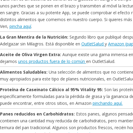
unos parches que se ponen en el brazo y transmiten al móvil la lectur
en sangre. Gracias a su potente App, se puede comprobar el efecto r
distintos alimentos que comemos en nuestro cuerpo. Si quieres más
Veri,
pincha aquí
.
La Gran Mentira de la Nutrición:
Segundo libro que publiqué despu
Adelgazar sin Milagros. Está disponible en
OutletSalud
y
Amazon (pape
Aceite de Oliva Virgen Extra:
Aunque existe una gama inmensa en 
dejamos
unos productos fuera de lo común
en OutletSalud.
Alimentos Saludables:
Una selección de alimentos que no contiene
muy apropiados para este tipo de planes nutricionales, en OutletSal
Proteína de Caseinato Cálcico al 95% Vitality 95:
Son las proteín
específicamente formuladas para la pérdida de grasa y la ganancia d
puede encontrar, entre otros sitios, en Amazon
pinchando aquí.
Panes reducidos en Carbohidratos:
Estos panes, algunos pensados
contienen una cantidad muy reducida de carbohidratos, pero mantien
ternura del pan tradicional. Algunos son productos frescos, recién 