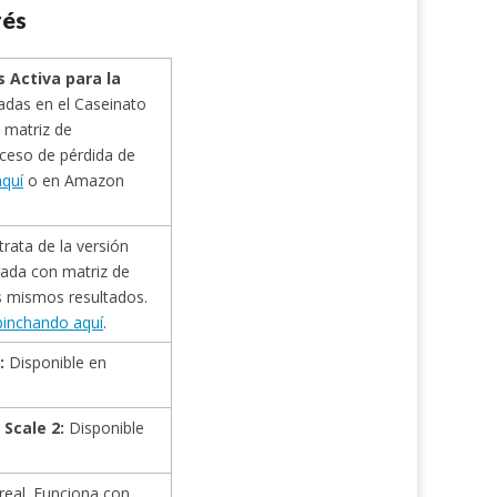
rés
 Activa para la
das en el Caseinato
 matriz de
oceso de pérdida de
quí
o en Amazon
trata de la versión
ada con matriz de
s mismos resultados.
pinchando aquí
.
:
Disponible en
Scale 2:
Disponible
real. Funciona con