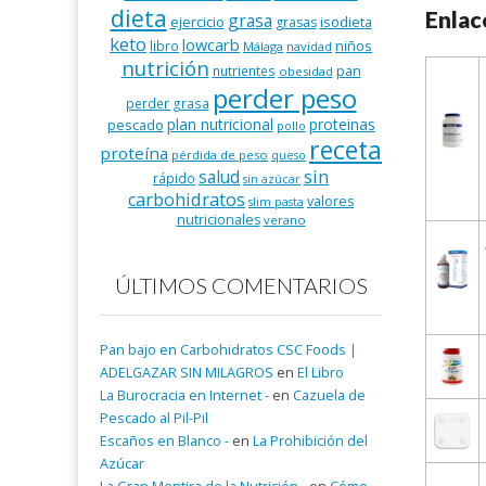
dieta
Enlac
grasa
ejercicio
isodieta
grasas
keto
lowcarb
niños
libro
Málaga
navidad
nutrición
pan
nutrientes
obesidad
perder peso
perder grasa
plan nutricional
proteinas
pescado
pollo
receta
proteína
pérdida de peso
queso
salud
sin
rápido
sin azúcar
carbohidratos
valores
slim pasta
nutricionales
verano
ÚLTIMOS COMENTARIOS
Pan bajo en Carbohidratos CSC Foods |
ADELGAZAR SIN MILAGROS
en
El Libro
La Burocracia en Internet -
en
Cazuela de
Pescado al Pil-Pil
Escaños en Blanco -
en
La Prohibición del
Azúcar