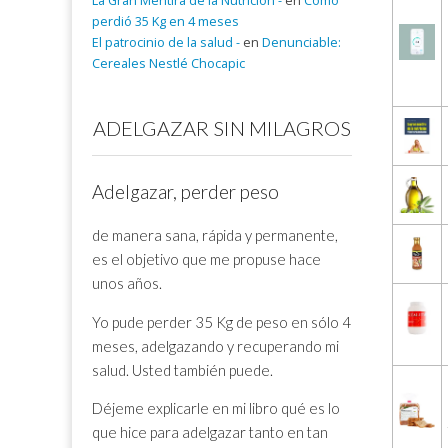
La Gran Mentira de la Nutrición -
en
Cómo
perdió 35 Kg en 4 meses
El patrocinio de la salud -
en
Denunciable:
Cereales Nestlé Chocapic
ADELGAZAR SIN MILAGROS
Adelgazar, perder peso
de manera sana, rápida y permanente,
es el objetivo que me propuse hace
unos años.
Yo pude perder 35 Kg de peso en sólo 4
meses, adelgazando y recuperando mi
salud. Usted también puede.
Déjeme explicarle en mi libro qué es lo
que hice para adelgazar tanto en tan