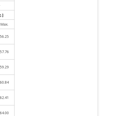
e
.]
Max.
56.25
57.76
59.29
60.84
62.41
64.00