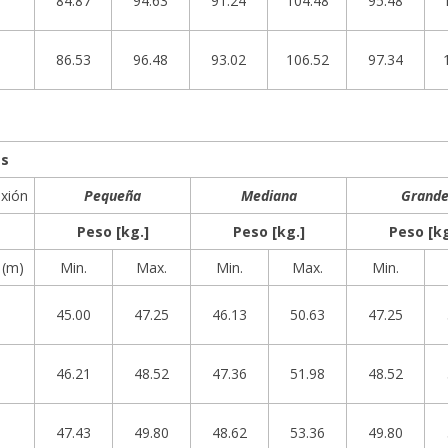
84.87
94.63
91.24
104.48
95.48
86.53
96.48
93.02
106.52
97.34
es
xión
Pequeña
Mediana
Grand
Peso [kg.]
Peso [kg.]
Peso [kg
 (m)
Min.
Max.
Min.
Max.
Min.
45.00
47.25
46.13
50.63
47.25
46.21
48.52
47.36
51.98
48.52
47.43
49.80
48.62
53.36
49.80