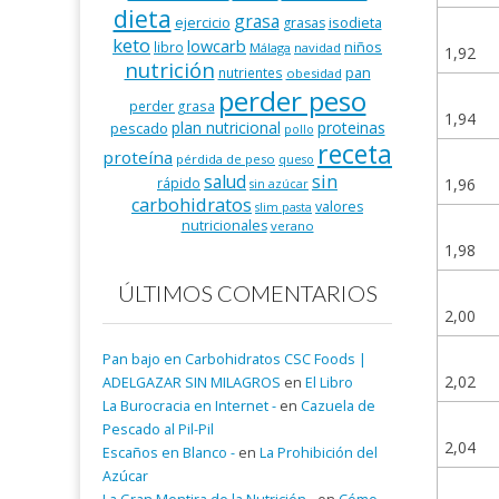
dieta
grasa
ejercicio
isodieta
grasas
keto
lowcarb
niños
libro
Málaga
navidad
1,92
nutrición
pan
nutrientes
obesidad
perder peso
perder grasa
1,94
plan nutricional
proteinas
pescado
pollo
receta
proteína
pérdida de peso
queso
salud
sin
1,96
rápido
sin azúcar
carbohidratos
valores
slim pasta
nutricionales
verano
1,98
ÚLTIMOS COMENTARIOS
2,00
Pan bajo en Carbohidratos CSC Foods |
2,02
ADELGAZAR SIN MILAGROS
en
El Libro
La Burocracia en Internet -
en
Cazuela de
Pescado al Pil-Pil
2,04
Escaños en Blanco -
en
La Prohibición del
Azúcar