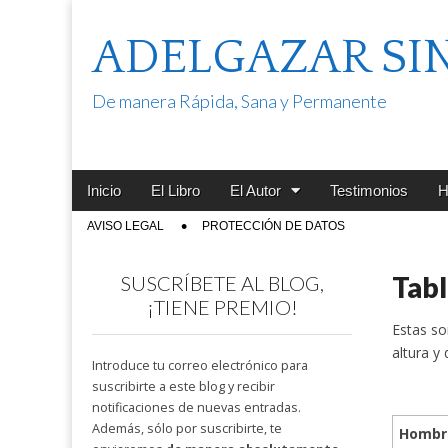
ADELGAZAR SI
De manera Rápida, Sana y Permanente
Main
Skip
Inicio
El Libro
El Autor
Testimonios
H
menu
to
Sub
AVISO LEGAL
PROTECCIÓN DE DATOS
content
menu
Tabl
SUSCRÍBETE AL BLOG,
¡TIENE PREMIO!
Estas so
altura y
Introduce tu correo electrónico para
suscribirte a este blog y recibir
notificaciones de nuevas entradas.
Además, sólo por suscribirte, te
Hombr