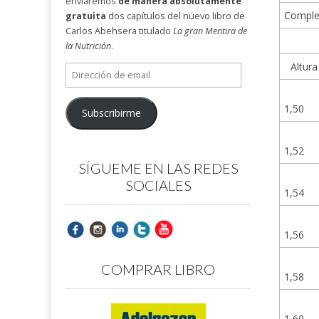
enviaremos
de manera absolutamente
Comple
gratuita
dos capítulos del nuevo libro de
Carlos Abehsera titulado
La gran Mentira de
la Nutrición
.
Altura
Dirección
de
email
1,50
Subscribirme
1,52
SÍGUEME EN LAS REDES
SOCIALES
1,54
1,56
COMPRAR LIBRO
1,58
1,60