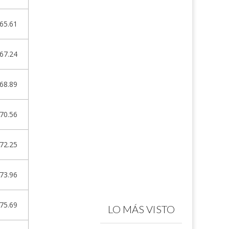
65.61
67.24
68.89
70.56
72.25
73.96
75.69
LO MÁS VISTO