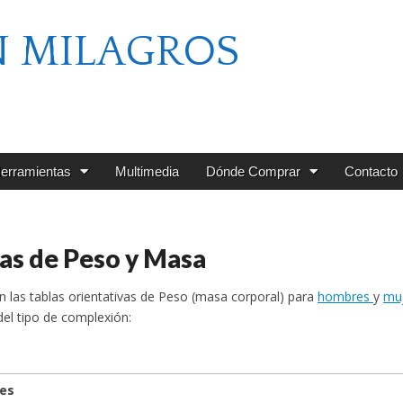
N MILAGROS
erramientas
Multimedia
Dónde Comprar
Contacto
as de Peso y Masa
n las tablas orientativas de Peso (masa corporal) para
hombres
y
mu
 del tipo de complexión:
es