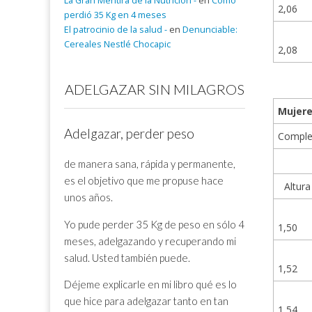
La Gran Mentira de la Nutrición -
en
Cómo
2,06
perdió 35 Kg en 4 meses
El patrocinio de la salud -
en
Denunciable:
Cereales Nestlé Chocapic
2,08
ADELGAZAR SIN MILAGROS
Mujer
Adelgazar, perder peso
Comple
de manera sana, rápida y permanente,
es el objetivo que me propuse hace
Altura
unos años.
Yo pude perder 35 Kg de peso en sólo 4
1,50
meses, adelgazando y recuperando mi
salud. Usted también puede.
1,52
Déjeme explicarle en mi libro qué es lo
que hice para adelgazar tanto en tan
1,54