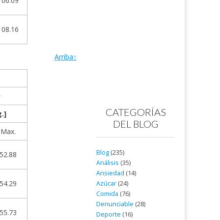
106.09
108.16
Arriba↑
e
CATEGORÍAS
.]
DEL BLOG
Max.
Blog
(235)
52.88
Análisis
(35)
Ansiedad
(14)
54.29
Azúcar
(24)
Comida
(76)
Denunciable
(28)
55.73
Deporte
(16)