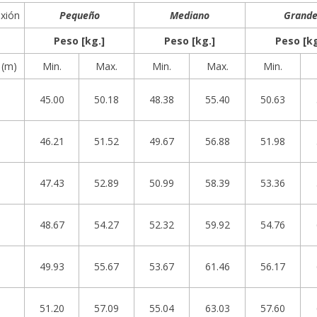
xión
Pequeño
Mediano
Grand
Peso [kg.]
Peso [kg.]
Peso [kg
 (m)
Min.
Max.
Min.
Max.
Min.
45.00
50.18
48.38
55.40
50.63
46.21
51.52
49.67
56.88
51.98
47.43
52.89
50.99
58.39
53.36
48.67
54.27
52.32
59.92
54.76
49.93
55.67
53.67
61.46
56.17
51.20
57.09
55.04
63.03
57.60