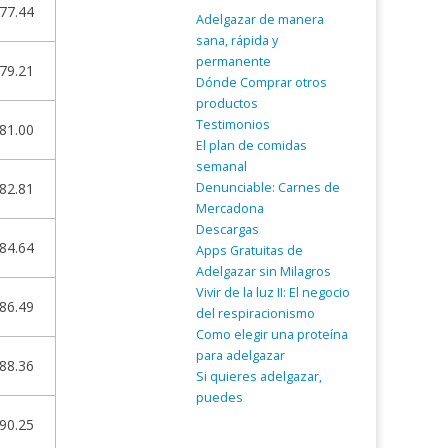
77.44
Adelgazar de manera
sana, rápida y
permanente
79.21
Dónde Comprar otros
productos
Testimonios
81.00
El plan de comidas
semanal
Denunciable: Carnes de
82.81
Mercadona
Descargas
84.64
Apps Gratuitas de
Adelgazar sin Milagros
Vivir de la luz II: El negocio
86.49
del respiracionismo
Como elegir una proteína
para adelgazar
88.36
Si quieres adelgazar,
puedes
90.25