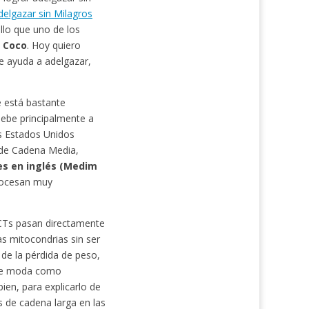
delgazar sin Milagros
llo que uno de los
e Coco
. Hoy quiero
te ayuda a adelgazar,
 está bastante
debe principalmente a
os Estados Unidos
 de Cadena Media,
les en inglés (Medim
procesan muy
 MCTs pasan directamente
s mitocondrias sin ser
de la pérdida de peso,
á de moda como
en, para explicarlo de
os de cadena larga en las