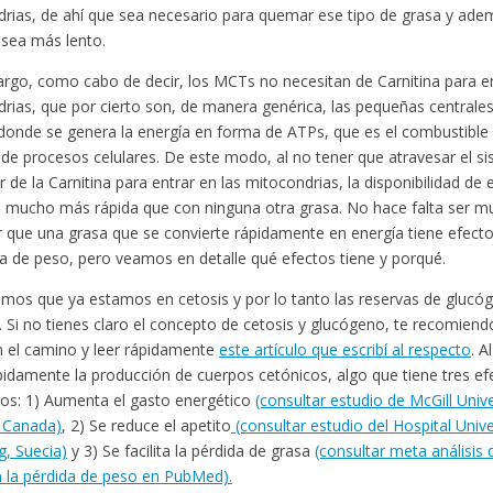
rias, de ahí que sea necesario para quemar ese tipo de grasa y ade
sea más lento.
rgo, como cabo de decir, los MCTs no necesitan de Carnitina para en
rias, que por cierto son, de manera genérica, las pequeñas centrale
donde se genera la energía en forma de ATPs, que es el combustible q
de procesos celulares. De este modo, al no tener que atravesar el sis
 de la Carnitina para entrar en las mitocondrias, la disponibilidad de e
mucho más rápida que con ninguna otra grasa. No hace falta ser mu
 que una grasa que se convierte rápidamente en energía tiene efect
da de peso, pero veamos en detalle qué efectos tiene y porqué.
os que ya estamos en cetosis y por lo tanto las reservas de glucó
 Si no tienes claro el concepto de cetosis y glucógeno, te recomien
 el camino y leer rápidamente
este artículo que escribí al respecto
. 
pidamente la producción de cuerpos cetónicos, algo que tiene tres efe
os: 1) Aumenta el gasto energético
(consultar estudio de McGill Unive
 Canada)
, 2) Se reduce el apetito
(consultar estudio del Hospital Unive
, Suecia)
y 3) Se facilita la pérdida de grasa
(consultar meta análisis 
 la pérdida de peso en PubMed).