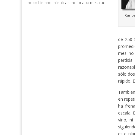
poco tiempo mientras mejoraba mi salud
Carlos
de 250-
promedio
mes no 
pérdida
razonabl
sólo dos
rápido. E
También 
en repet
ha frena
escala.
vino, n
siguiend
este pl