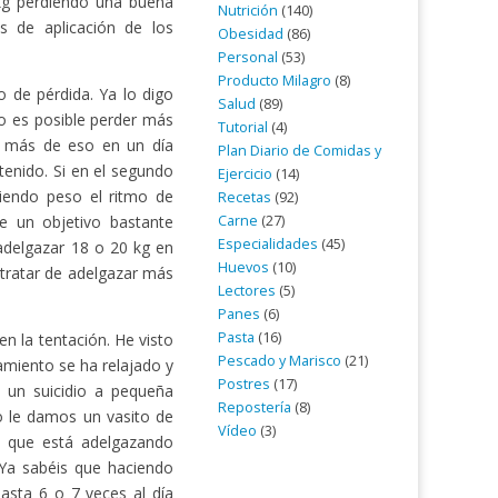
kg perdiendo una buena
Nutrición
(140)
s de aplicación de los
Obesidad
(86)
Personal
(53)
Producto Milagro
(8)
 de pérdida. Ya lo digo
Salud
(89)
 No es posible perder más
Tutorial
(4)
r más de eso en un día
Plan Diario de Comidas y
enido. Si en el segundo
Ejercicio
(14)
iendo peso el ritmo de
Recetas
(92)
Carne
(27)
e un objetivo bastante
Especialidades
(45)
 adelgazar 18 o 20 kg en
Huevos
(10)
 tratar de adelgazar más
Lectores
(5)
Panes
(6)
Pasta
(16)
n la tentación. He visto
Pescado y Marisco
(21)
amiento se ha relajado y
Postres
(17)
s un suicidio a pequeña
Repostería
(8)
o le damos un vasito de
Vídeo
(3)
al que está adelgazando
 Ya sabéis que haciendo
sta 6 o 7 veces al día