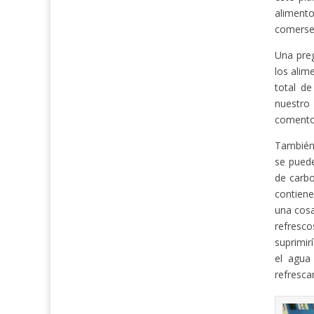
alimento
comerse 
Una preg
los alim
total d
nuestro
comento e
También 
se pued
de carbo
contiene
una cosa
refresc
suprimir
el agua
refresca