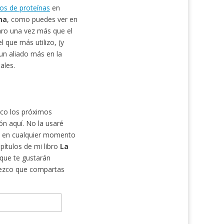
dos de proteínas
en
na
, como puedes ver en
aro una vez más que el
l que más utilizo, (y
un aliado más en la
ales.
nico los próximos
ón aquí. No la usaré
ja en cualquier momento
pítulos de mi libro
La
que te gustarán
adezco que compartas