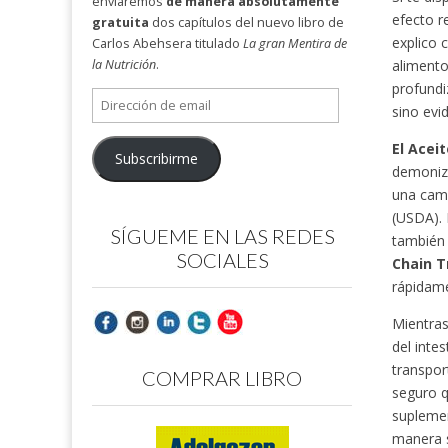
enviaremos
de manera absolutamente
efecto r
gratuita
dos capítulos del nuevo libro de
explico 
Carlos Abehsera titulado
La gran Mentira de
alimento
la Nutrición
.
profundi
Dirección
sino evid
de
email
El Acei
Subscribirme
demoniz
una camp
(USDA). 
SÍGUEME EN LAS REDES
también
SOCIALES
Chain T
rápidam
Mientras
del inte
transpor
COMPRAR LIBRO
seguro q
suplemen
manera s