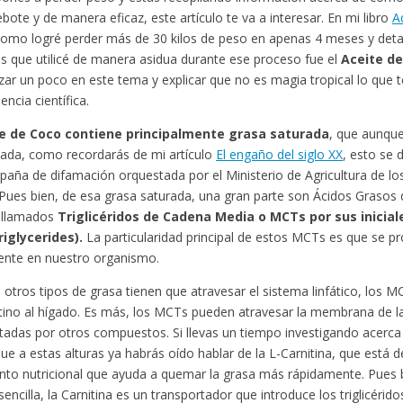
ebote y de manera eficaz, este artículo te va a interesar. En mi libro
A
como logré perder más de 30 kilos de peso en apenas 4 meses y deta
s que utilicé de manera asidua durante ese proceso fue el
Aceite d
zar un poco en este tema y explicar que no es magia tropical lo que 
encia científica.
te de Coco contiene principalmente grasa saturada
, que aunque
ada, como recordarás de mi artículo
El engaño del siglo XX
, esto se 
aña de difamación orquestada por el Ministerio de Agricultura de l
Pues bien, de esa grasa saturada, una gran parte son Ácidos Grasos
 llamados
Triglicéridos de Cadena Media o MCTs por sus inicia
riglycerides).
La particularidad principal de estos MCTs es que se 
ente en nuestro organismo.
 otros tipos de grasa tienen que atravesar el sistema linfático, los
stino al hígado. Es más, los MCTs pueden atravesar la membrana de la
tadas por otros compuestos. Si llevas un tiempo investigando acerca 
ue a estas alturas ya habrás oído hablar de la L-Carnitina, que est
to nutricional que ayuda a quemar la grasa más rápidamente. Pues bi
encilla, la Carnitina es un transportador que introduce los triglicérid