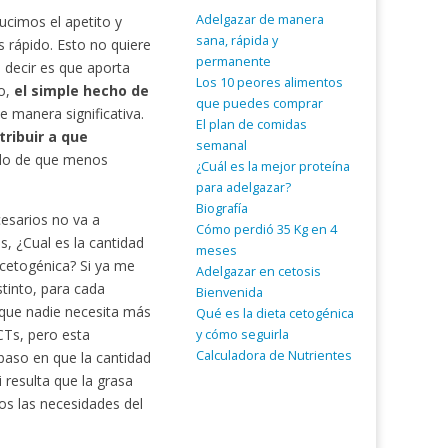
Adelgazar de manera
ucimos el apetito y
sana, rápida y
 rápido. Esto no quiere
permanente
 decir es que aporta
Los 10 peores alimentos
do,
el simple hecho de
que puedes comprar
e manera significativa.
El plan de comidas
tribuir a que
semanal
llo de que menos
¿Cuál es la mejor proteína
para adelgazar?
Biografía
esarios no va a
Cómo perdió 35 Kg en 4
, ¿Cual es la cantidad
meses
cetogénica? Si ya me
Adelgazar en cetosis
tinto, para cada
Bienvenida
 que nadie necesita más
Qué es la dieta cetogénica
CTs, pero esta
y cómo seguirla
Calculadora de Nutrientes
baso en que la cantidad
resulta que la grasa
s las necesidades del