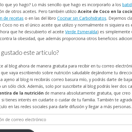
lo que yo hago? Lo más sencillo que hago es incorporarlo a los
bati
ión de otros aceites. Pero también utilizo
Aceite de Coco en la coci
n de recetas
o en las del libro
Cocinar sin Carbohidratos
. Dejemos cl
e Coco no es el único aceite que utilizo y normalmente ni siquiera es e
ora que he descubierto el aceite
Verde Esmeralda
) es simplemente 
contra la obesidad, que además proporciona otros beneficios adicion
 gustado este artículo?
te al blog ahora de manera gratuita para recibir en tu correo electró
s que vaya escribiendo sobre nutrición saludable dejándome tu direcci
a ajeno al blog ni recibirás correo basura mío, y podrás darte de ba
 un sólo click. Además, solo por suscribirte al blog podrás leer dos ca
ntira de la nutrición
de manera absolutamente gratuita, que creo 
 si tienes interés en cuidarte o cuidar de tu familia. También te agr
ículo en las redes sociales para darle difusión y llegar a más personas.
n