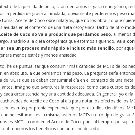
ntexto de la pérdida de peso, si aumentamos el gasto energético, red
mos la pérdida de grasa acumulada, obviamente perderemos peso más
e tomar Aceite de Coco obre milagros, que no los obra. Lo que quiere
es ayudas en el contexto de una dieta cetogénica. Dicho de otro mo
ceite de Coco no va a producir que perdamos peso
, al menos d
rgo, añadirlo a la dieta cetogénica que estemos siguiendo,
va a con
ar sea un proceso más rápido e incluso más sencillo
, por aque
genera menos estrés y menos ansiedad.
to, he de puntualizar que consumir más cantidad de MCTs de los nec
ir, en absoluto, a que perdamos más peso. La pregunta sería entonces
 de MCTs que se deben consumir al día en el contexto de una dieta 
o antes, imagino que aventuras la respuesta: como cada cuerpo es dis
y cada circunstancia hay una cantidad adecuada. En general, yo diría
 cucharadas de Aceite de Coco al día para notar los efectos de los M
ción es más por propia experiencia que por estudios científicos. Me 
 que necesitamos es la misma, usemos MCTs u otro tipo de grasa. Si 
os es MCTs, como en el Aceite de Coco, pues al tiempo que suplimo
o obtenemos los beneficios que antes he descrito.