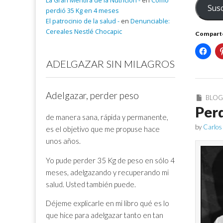
La Gran Mentira de la Nutrición -
en
Cómo
Susc
electrón
perdió 35 Kg en 4 meses
El patrocinio de la salud -
en
Denunciable:
Cereales Nestlé Chocapic
Comparte
ADELGAZAR SIN MILAGROS
Adelgazar, perder peso
BLO
Perd
de manera sana, rápida y permanente,
by
Carlos
es el objetivo que me propuse hace
unos años.
Yo pude perder 35 Kg de peso en sólo 4
meses, adelgazando y recuperando mi
salud. Usted también puede.
Déjeme explicarle en mi libro qué es lo
que hice para adelgazar tanto en tan