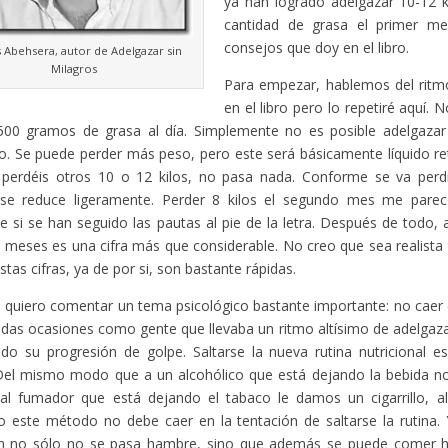
ya han logrado adelgazar 10-12 
cantidad de grasa el primer me
consejos que doy en el libro.
 Abehsera, autor de Adelgazar sin
Milagros
Para empezar, hablemos del ritmo
en el libro pero lo repetiré aquí.
500 gramos de grasa al día. Simplemente no es posible adelgaza
. Se puede perder más peso, pero este será básicamente líquido ret
perdéis otros 10 o 12 kilos, no pasa nada. Conforme se va perd
 se reduce ligeramente. Perder 8 kilos el segundo mes me parec
e si se han seguido las pautas al pie de la letra. Después de todo,
 meses es una cifra más que considerable. No creo que sea realista
stas cifras, ya de por si, son bastante rápidas.
quiero comentar un tema psicológico bastante importante: no caer e
idas ocasiones como gente que llevaba un ritmo altísimo de adelgaz
do su progresión de golpe. Saltarse la nueva rutina nutricional e
 Del mismo modo que a un alcohólico que está dejando la bebida n
i al fumador que está dejando el tabaco le damos un cigarrillo, 
o este método no debe caer en la tentación de saltarse la rutina.
an no sólo no se pasa hambre, sino que además se puede comer ha