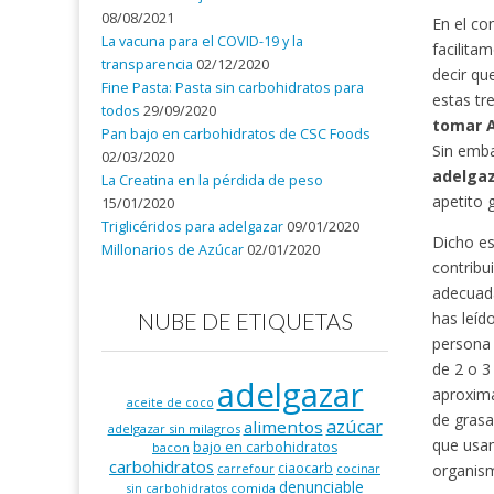
08/08/2021
En el co
La vacuna para el COVID-19 y la
facilita
transparencia
02/12/2020
decir qu
Fine Pasta: Pasta sin carbohidratos para
estas tr
todos
29/09/2020
tomar A
Pan bajo en carbohidratos de CSC Foods
Sin emba
02/03/2020
adelgaz
La Creatina en la pérdida de peso
apetito 
15/01/2020
Triglicéridos para adelgazar
09/01/2020
Dicho es
Millonarios de Azúcar
02/01/2020
contribu
adecuada
NUBE DE ETIQUETAS
has leíd
persona 
de 2 o 3
adelgazar
aproxima
aceite de coco
de grasa
azúcar
alimentos
adelgazar sin milagros
que usam
bajo en carbohidratos
bacon
carbohidratos
ciaocarb
organism
carrefour
cocinar
denunciable
comida
sin carbohidratos