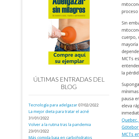
mitocond
proceso 
Sin emba
mitocond
cuerpo, 
mayoría 
depender
MCTs es 
entender
la pérdi
ÚLTIMAS ENTRADAS DEL
Supongam
BLOG
mínimas.
pausa en
Tecnología para adelgazar
07/02/2022
eleva rá
La mejor dieta para tratar el acné
inmediat
31/01/2022
Quebec,
Volver a la rutina tras la pandemia
Göteborg
23/01/2022
MCTs en
Más comida baja en carbohidratos