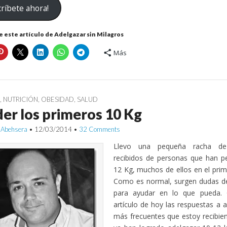
ríbete ahora!
ico
 este artículo de Adelgazar sin Milagros
Más
G
,
NUTRICIÓN
,
OBESIDAD
,
SALUD
er los primeros 10 Kg
 Abehsera
•
12/03/2014
•
32 Comments
Llevo una pequeña racha de 
recibidos de personas que han p
12 Kg, muchos de ellos en el prime
Como es normal, surgen dudas de
para ayudar en lo que pueda. Q
artículo de hoy las respuestas a 
más frecuentes que estoy recibie