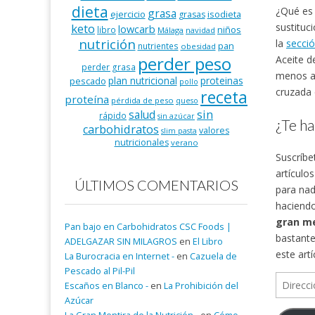
dieta
¿Qué es 
grasa
ejercicio
isodieta
grasas
sustituc
keto
lowcarb
niños
libro
Málaga
navidad
nutrición
la
secció
pan
nutrientes
obesidad
perder peso
Aceite d
perder grasa
menos ah
plan nutricional
proteinas
pescado
pollo
cruzada 
receta
proteína
pérdida de peso
queso
salud
sin
rápido
sin azúcar
¿Te ha
carbohidratos
valores
slim pasta
nutricionales
verano
Suscríbe
artículo
ÚLTIMOS COMENTARIOS
para nad
haciendo
gran me
Pan bajo en Carbohidratos CSC Foods |
bastante
ADELGAZAR SIN MILAGROS
en
El Libro
este art
La Burocracia en Internet -
en
Cazuela de
Pescado al Pil-Pil
Direcció
Escaños en Blanco -
en
La Prohibición del
de
Azúcar
correo