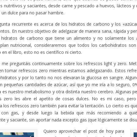
s nutritivos y saciantes, desde carne y pescado a huevos, lácteos 
un dulce para no pasar hambre.
unta recurrente es acerca de los hidratos de carbono y los «azúcar
entos. En nuestro objetivo de adelgazar de manera sana, rápida y pe
e hidratos de carbono que tiene un alimento y no solamente los a
 plan nutricional, consideraremos que todos los carbohidratos so
n el libro, esto no es científico ni cierto.
me preguntáis continuamente sobre los refrescos light y zero. Me
en tomar refrescos zero mientras estamos adelgazando. Estos refr
hidratos y por lo tanto no nos elevaran la glucosa en sangre. Alguno
n pequeñas cantidades de azúcar, así que yo me iría a lo seguro, 0
 es nuestro metabolismo y otra distinta nuestro cerebro. Algunas p
os zero les abre el apetito de cosas dulces. No es mi caso, pero
ía los refrescos zero también para evitar la tentación. Lo cierto es qu
 con gas, y desde luego la bebida que más recomiendo a quién
nte y saciante, sin aportar nada excepto gas (que lógicamente se disu
Quiero aprovechar el post de hoy para