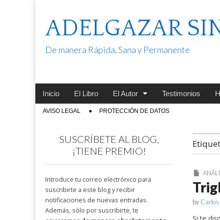
ADELGAZAR SI
De manera Rápida, Sana y Permanente
Main
Skip
Inicio
El Libro
El Autor
Testimonios
H
menu
to
Sub
AVISO LEGAL
PROTECCIÓN DE DATOS
content
menu
SUSCRÍBETE AL BLOG,
Etique
¡TIENE PREMIO!
ANÁLI
Introduce tu correo electrónico para
Trig
suscribirte a este blog y recibir
notificaciones de nuevas entradas.
by
Carlos
Además, sólo por suscribirte, te
Si te di