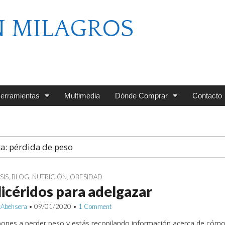
N MILAGROS
erramientas
Multimedia
Dónde Comprar
Contacto
ta:
pérdida de peso
SIS
,
BLOG
,
NUTRICIÓN
,
OBESIDAD
licéridos para adelgazar
 Abehsera
•
09/01/2020
•
1 Comment
spones a perder peso y estás recopilando información acerca de cómo 