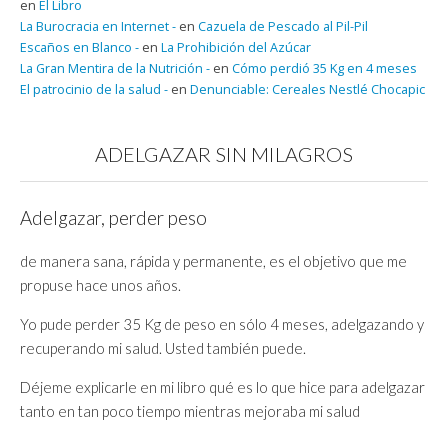
en
El Libro
La Burocracia en Internet -
en
Cazuela de Pescado al Pil-Pil
Escaños en Blanco -
en
La Prohibición del Azúcar
La Gran Mentira de la Nutrición -
en
Cómo perdió 35 Kg en 4 meses
El patrocinio de la salud -
en
Denunciable: Cereales Nestlé Chocapic
ADELGAZAR SIN MILAGROS
Adelgazar, perder peso
de manera sana, rápida y permanente, es el objetivo que me
propuse hace unos años.
Yo pude perder 35 Kg de peso en sólo 4 meses, adelgazando y
recuperando mi salud. Usted también puede.
Déjeme explicarle en mi libro qué es lo que hice para adelgazar
tanto en tan poco tiempo mientras mejoraba mi salud