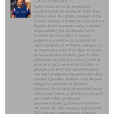
Carlos Abehsera es un empresario
español nacido en Madrid en 1973. Tras
muchos años de estudio y trabajo en los
Estados Unidos, a finales de 1998 vuelve a
España donde comienza varias aventuras
empresariales que simultanea con la
escritura. En estos años es cuando
empieza a resentirse de su estado de
salud aquejado de un fuerte sobrepeso y
un tremendo estrés. Tras dejar el tabaco
en las navidades de 2010, gana 10 kilos
adicionales en sólo dos meses y sitúa el
visor de su peso en más de 113 kilos a
principios de 2011. Por aquel entonces,
con unos problemas tremendos de salud,
tomaba 6 pastillas distintas cada día para
mitigar los síntomas de distintas
dolencias, desde crisis de ansiedad hasta
dolores musculares y articulares, pasando
por taquicardias, problemas
gastrointestinales y distintos trastornos
del sueño. En sólo 4 meses, logró perder
35 kg de peso, aumentando su masa