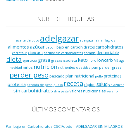
NUBE DE ETIQUETAS
adelgazar
adelgazar sin milagros
aceite de coco
azúcar
alimentos
carbohidratos
bajo en carbohidratos
bacon
denunciable
ciaocarb
comida
carrefour
cocinar sin carbohidratos
dieta
keto
grasa
lowcarb
ejercicio
isodieta
grasas
libro
Málaga
nutrición
niños
pan
nutrientes
perder grasa
navidad
obesidad
perder peso
plan nutricional
proteinas
pescado
pollo
receta
salud
proteína
rápido
pérdida de peso
queso
sin azúcar
sin carbohidratos
valores nutricionales
verano
slim pasta
ÚLTIMOS COMENTARIOS
Pan bajo en Carbohidratos CSC Foods | ADELGAZAR SIN MILAGROS