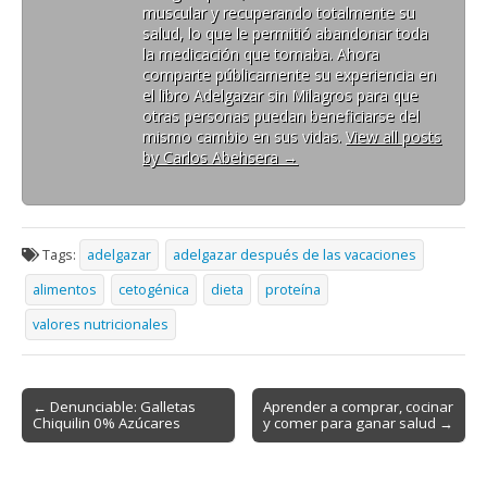
muscular y recuperando totalmente su
salud, lo que le permitió abandonar toda
la medicación que tomaba. Ahora
comparte públicamente su experiencia en
el libro Adelgazar sin Milagros para que
otras personas puedan beneficiarse del
mismo cambio en sus vidas.
View all posts
by Carlos Abehsera
→
Tags:
adelgazar
adelgazar después de las vacaciones
alimentos
cetogénica
dieta
proteína
valores nutricionales
Post
← Denunciable: Galletas
Aprender a comprar, cocinar
Chiquilin 0% Azúcares
y comer para ganar salud →
navigation