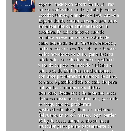
español nacido en Madrid en 1973. Tras
muchos años de estudio y trabajo en los
Estados Unidos, a finales de 1998 vuelve a
España donde comienza varias aventuras
empresariales que simultanea con la
escritura. En estos años es cuando
empieza a resentirse de su estado de
salud aquejado de un fuerte sobrepeso y
un tremendo estrés. Tras dejar el tabaco
en las navidades de 2010, gana 10 kilos
adicionales en sólo dos meses y sitúa el
visor de su peso en más de 113 kilos a
principios de 2011. Por aquel entonces,
con unos problemas tremendos de salud,
tomaba 6 pastillas distintas cada día para
mitigar los síntomas de distintas
dolencias, desde crisis de ansiedad hasta
dolores musculares y articulares, pasando
por taquicardias, problemas
gastrointestinales y distintos trastornos
del sueño. En sólo 4 meses, logró perder
35 kg de peso, aumentando su masa
muscular y recuperando totalmente su