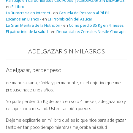
Pan bajo en Carbohidratos CSC Foods | ADELGAZAR SIN MILAGROS
en
El Libro
La Burocracia en Internet -
en
Cazuela de Pescado al Pil-Pil
Escaños en Blanco -
en
La Prohibición del Azúcar
La Gran Mentira de la Nutrición -
en
Cómo perdió 35 Kg en 4 meses
El patrocinio de la salud -
en
Denunciable: Cereales Nestlé Chocapic
ADELGAZAR SIN MILAGROS
Adelgazar, perder peso
de manera sana, rápida y permanente, es el objetivo que me
propuse hace unos años.
Yo pude perder 35 Kg de peso en sólo 4 meses, adelgazando y
recuperando mi salud. Usted también puede.
Déjeme explicarle en mi libro qué es lo que hice para adelgazar
tanto en tan poco tiempo mientras mejoraba mi salud