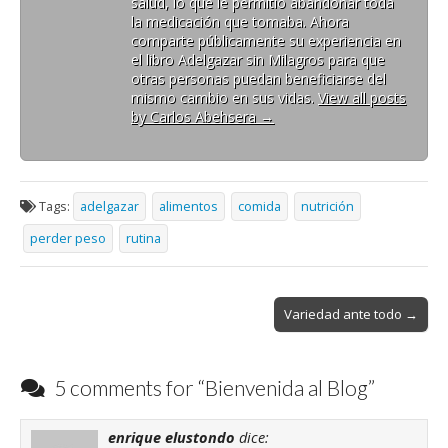
salud, lo que le permitió abandonar toda
la medicación que tomaba. Ahora
comparte públicamente su experiencia en
el libro Adelgazar sin Milagros para que
otras personas puedan beneficiarse del
mismo cambio en sus vidas.
View all posts
by Carlos Abehsera
→
Tags:
adelgazar
alimentos
comida
nutrición
perder peso
rutina
Post
Variedad ante todo →
navigation
5 comments for “
Bienvenida al Blog
”
enrique elustondo
dice: