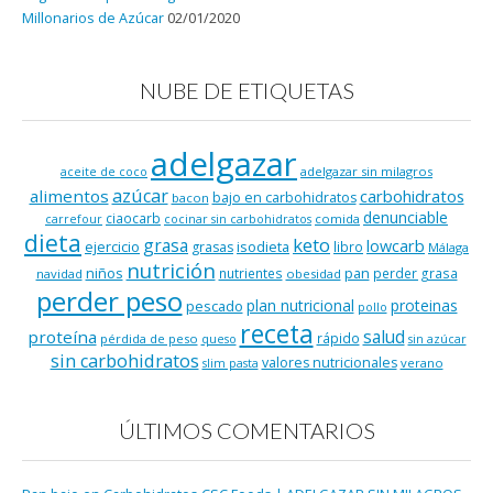
Millonarios de Azúcar
02/01/2020
NUBE DE ETIQUETAS
adelgazar
adelgazar sin milagros
aceite de coco
azúcar
alimentos
carbohidratos
bajo en carbohidratos
bacon
denunciable
ciaocarb
comida
carrefour
cocinar sin carbohidratos
dieta
keto
grasa
lowcarb
ejercicio
isodieta
grasas
libro
Málaga
nutrición
niños
pan
nutrientes
perder grasa
navidad
obesidad
perder peso
plan nutricional
proteinas
pescado
pollo
receta
salud
proteína
rápido
pérdida de peso
queso
sin azúcar
sin carbohidratos
valores nutricionales
verano
slim pasta
ÚLTIMOS COMENTARIOS