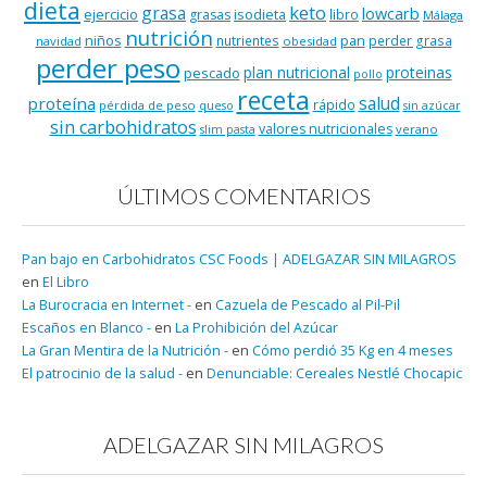
dieta
keto
grasa
lowcarb
ejercicio
isodieta
grasas
libro
Málaga
nutrición
niños
pan
nutrientes
perder grasa
navidad
obesidad
perder peso
plan nutricional
proteinas
pescado
pollo
receta
salud
proteína
rápido
pérdida de peso
queso
sin azúcar
sin carbohidratos
valores nutricionales
verano
slim pasta
ÚLTIMOS COMENTARIOS
Pan bajo en Carbohidratos CSC Foods | ADELGAZAR SIN MILAGROS
en
El Libro
La Burocracia en Internet -
en
Cazuela de Pescado al Pil-Pil
Escaños en Blanco -
en
La Prohibición del Azúcar
La Gran Mentira de la Nutrición -
en
Cómo perdió 35 Kg en 4 meses
El patrocinio de la salud -
en
Denunciable: Cereales Nestlé Chocapic
ADELGAZAR SIN MILAGROS