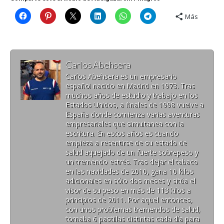
Más
Carlos Abehsera
Carlos Abehsera es un empresario
español nacido en Madrid en 1973. Tras
muchos años de estudio y trabajo en los
Estados Unidos, a finales de 1998 vuelve a
España donde comienza varias aventuras
empresariales que simultanea con la
escritura. En estos años es cuando
empieza a resentirse de su estado de
salud aquejado de un fuerte sobrepeso y
un tremendo estrés. Tras dejar el tabaco
en las navidades de 2010, gana 10 kilos
adicionales en sólo dos meses y sitúa el
visor de su peso en más de 113 kilos a
principios de 2011. Por aquel entonces,
con unos problemas tremendos de salud,
tomaba 6 pastillas distintas cada día para