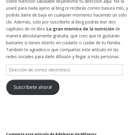
sobre nutrición saludable dejándome tu dirección aquí. No la
usaré para nada ajeno al blog ni recibirás correo basura mío, y
podrás darte de baja en cualquier momento haciendo un sólo
clic. Además, solo por suscribirte al blog podrás leer dos
capítulos de mi libro
La gran mentira de la nutrición
de
manera absolutamente gratuita, que creo que te gustarán
bastante si tienes interés en cuidarte o cuidar de tu familia.
También te agradezco que compartas este artículo en las
redes sociales para darle difusión y llegar a más personas.
Dirección
de
correo
Suscríbete ahora!
electrónico
Comparte este artículo de Adelgazar sin Milagros