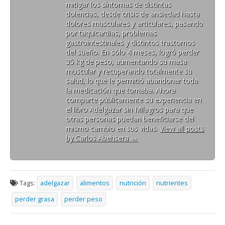
mitigar los síntomas de distintas
dolencias, desde crisis de ansiedad hasta
dolores musculares y articulares, pasando
por taquicardias, problemas
gastrointestinales y distintos trastornos
del sueño. En sólo 4 meses, logró perder
35 kg de peso, aumentando su masa
muscular y recuperando totalmente su
salud, lo que le permitió abandonar toda
la medicación que tomaba. Ahora
comparte públicamente su experiencia en
el libro Adelgazar sin Milagros para que
otras personas puedan beneficiarse del
mismo cambio en sus vidas.
View all posts
by Carlos Abehsera
→
Tags:
adelgazar
alimentos
nutrición
nutrientes
perder grasa
perder peso