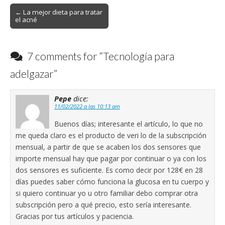
Post
← La mejor dieta para tratar
el acné
navigation
7 comments for “
Tecnología para
adelgazar
”
Pepe
dice:
11/02/2022 a las 10:13 am
Buenos días; interesante el artículo, lo que no
me queda claro es el producto de veri lo de la subscripción
mensual, a partir de que se acaben los dos sensores que
importe mensual hay que pagar por continuar o ya con los
dos sensores es suficiente. Es como decir por 128€ en 28
días puedes saber cómo funciona la glucosa en tu cuerpo y
si quiero continuar yo u otro familiar debo comprar otra
subscripción pero a qué precio, esto sería interesante.
Gracias por tus artículos y paciencia.