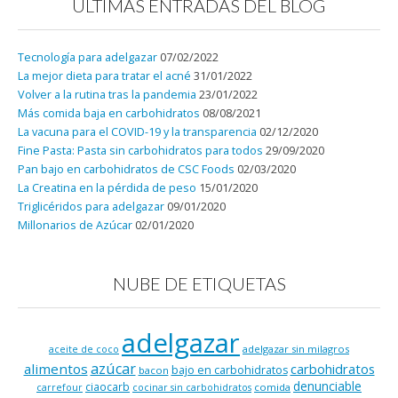
ÚLTIMAS ENTRADAS DEL BLOG
Tecnología para adelgazar
07/02/2022
La mejor dieta para tratar el acné
31/01/2022
Volver a la rutina tras la pandemia
23/01/2022
Más comida baja en carbohidratos
08/08/2021
La vacuna para el COVID-19 y la transparencia
02/12/2020
Fine Pasta: Pasta sin carbohidratos para todos
29/09/2020
Pan bajo en carbohidratos de CSC Foods
02/03/2020
La Creatina en la pérdida de peso
15/01/2020
Triglicéridos para adelgazar
09/01/2020
Millonarios de Azúcar
02/01/2020
NUBE DE ETIQUETAS
adelgazar
adelgazar sin milagros
aceite de coco
azúcar
alimentos
carbohidratos
bajo en carbohidratos
bacon
denunciable
ciaocarb
comida
carrefour
cocinar sin carbohidratos