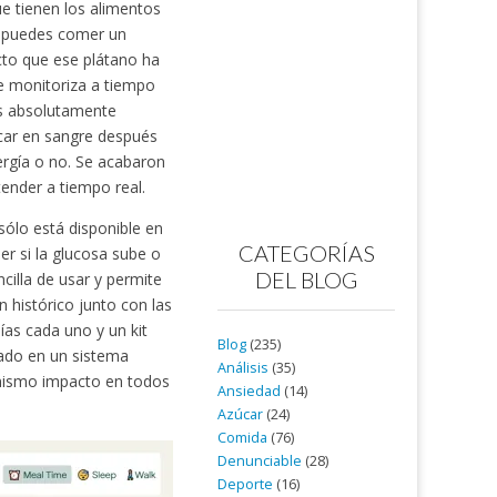
ue tienen los alimentos
e puedes comer un
cto que ese plátano ha
te monitoriza a tiempo
 es absolutamente
car en sangre después
ergía o no. Se acabaron
tender a tiempo real.
sólo está disponible en
CATEGORÍAS
r si la glucosa sube o
DEL BLOG
cilla de usar y permite
 histórico junto con las
ías cada uno y un kit
Blog
(235)
sado en un sistema
Análisis
(35)
 mismo impacto en todos
Ansiedad
(14)
Azúcar
(24)
Comida
(76)
Denunciable
(28)
Deporte
(16)