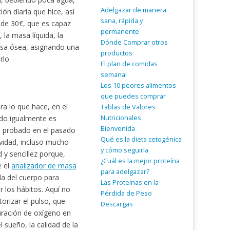
Adelgazar de manera
n diaria que hice, así
sana, rápida y
 de 30€, que es capaz
permanente
, la masa líquida, la
Dónde Comprar otros
masa ósea, asignando una
productos
rlo.
El plan de comidas
semanal
Los 10 peores alimentos
que puedes comprar
a lo que hace, en el
Tablas de Valores
Nutricionales
ado igualmente es
Bienvenida
e probado en el pasado
Qué es la dieta cetogénica
tividad, incluso mucho
y cómo seguirla
 y sencillez porque,
¿Cuál es la mejor proteína
e el
analizador de masa
para adelgazar?
ila del cuerpo para
Las Proteínas en la
 los hábitos. Aquí no
Pérdida de Peso
orizar el pulso, que
Descargas
uración de oxígeno en
l sueño, la calidad de la