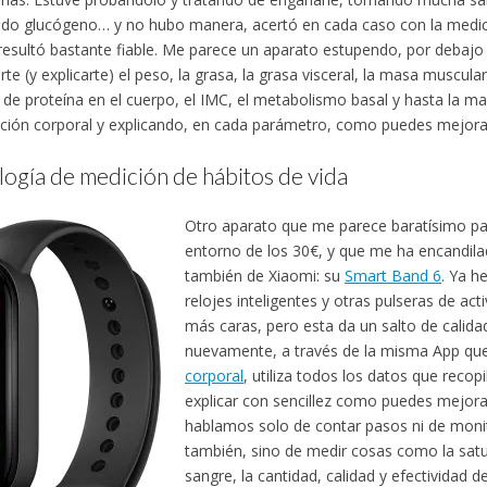
do glucógeno… y no hubo manera, acertó en cada caso con la medició
esultó bastante fiable. Me parece un aparato estupendo, por debajo
rte (y explicarte) el peso, la grasa, la grasa visceral, la masa muscular
 de proteína en el cuerpo, el IMC, el metabolismo basal y hasta la 
ión corporal y explicando, en cada parámetro, como puedes mejora
ogía de medición de hábitos de vida
Otro aparato que me parece baratísimo par
entorno de los 30€, y que me ha encandil
también de Xiaomi: su
Smart Band 6
. Ya h
relojes inteligentes y otras pulseras de ac
más caras, pero esta da un salto de calidad
nuevamente, a través de la misma App qu
corporal
, utiliza todos los datos que recop
explicar con sencillez como puedes mejorar
hablamos solo de contar pasos ni de monit
también, sino de medir cosas como la sat
sangre, la cantidad, calidad y efectividad de