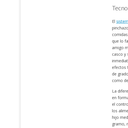
Tecnol
El
sistem
pinchazo
comidas,
que lo f
amigo mí
casco y 
inmediat
efectos 
de grado
como de
La difer
en forma
el contr
los alim
hijo med
gramo, m