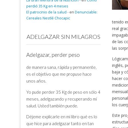
La Gran Mentira de la Nutrición -
en
Cómo
perdió 35 Kg en 4 meses
El patrocinio de la salud -
en
Denunciable:
Cereales Nestlé Chocapic
tenido e
real gra
impagabl
ADELGAZAR SIN MILAGROS
de las c
las sorp
Adelgazar, perder peso
Lógicame
inglés, 
de manera sana, rápida y permanente,
baja y c
es el objetivo que me propuse hace
hacer co
unos años.
medicion
mensual,
Yo pude perder 35 Kg de peso en sólo 4
personal
meses, adelgazando y recuperando mi
los cuer
salud. Usted también puede.
Este pro
Déjeme explicarle en mi libro qué es lo
estructu
que hice para adelgazar tanto en tan