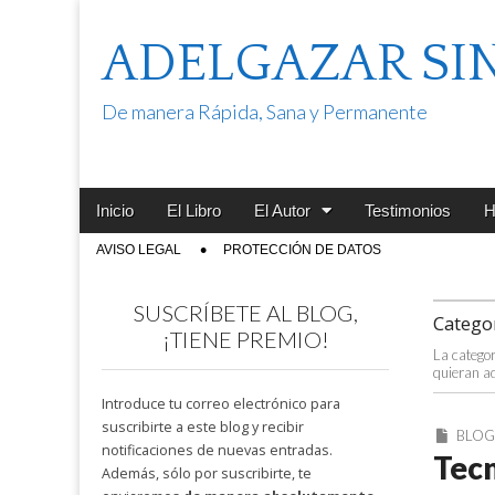
ADELGAZAR SI
De manera Rápida, Sana y Permanente
Main
Skip
Inicio
El Libro
El Autor
Testimonios
H
menu
to
Sub
AVISO LEGAL
PROTECCIÓN DE DATOS
content
menu
SUSCRÍBETE AL BLOG,
Catego
¡TIENE PREMIO!
La catego
quieran a
Introduce tu correo electrónico para
suscribirte a este blog y recibir
BLO
notificaciones de nuevas entradas.
Tecn
Además, sólo por suscribirte, te