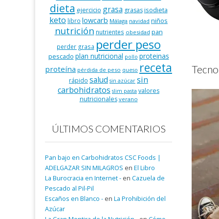
dieta
grasa
ejercicio
isodieta
grasas
keto
lowcarb
niños
libro
Málaga
navidad
nutrición
pan
nutrientes
obesidad
perder peso
perder grasa
plan nutricional
proteinas
pescado
pollo
receta
Tecnol
proteína
pérdida de peso
queso
salud
sin
rápido
sin azúcar
carbohidratos
valores
slim pasta
nutricionales
verano
ÚLTIMOS COMENTARIOS
Pan bajo en Carbohidratos CSC Foods |
ADELGAZAR SIN MILAGROS
en
El Libro
La Burocracia en Internet -
en
Cazuela de
Pescado al Pil-Pil
Escaños en Blanco -
en
La Prohibición del
Azúcar