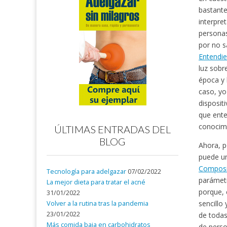
bastante
interpre
personas
por no sa
Entendie
luz sobr
época y 
caso, y
disposit
que ente
conocimi
ÚLTIMAS ENTRADAS DEL
BLOG
Ahora, p
puede u
Composit
Tecnología para adelgazar
07/02/2022
parámetr
La mejor dieta para tratar el acné
porque, 
31/01/2022
sencillo
Volver a la rutina tras la pandemia
23/01/2022
de todas
Más comida baja en carbohidratos
de perso