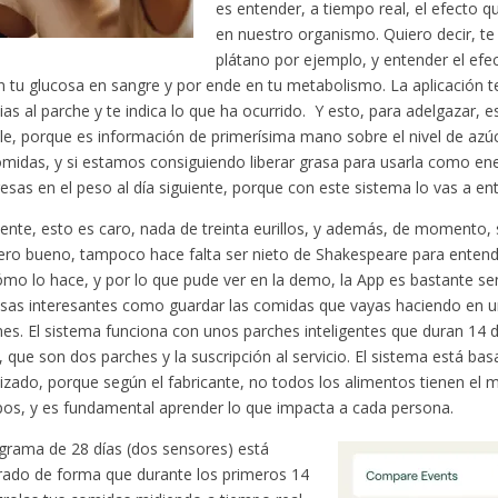
es entender, a tiempo real, el efecto q
en nuestro organismo. Quiero decir, t
plátano por ejemplo, y entender el efe
n tu glucosa en sangre y por ende en tu metabolismo. La aplicación 
cias al parche y te indica lo que ha ocurrido. Y esto, para adelgazar,
e, porque es información de primerísima mano sobre el nivel de azú
omidas, y si estamos consiguiendo liberar grasa para usarla como en
resas en el peso al día siguiente, porque con este sistema lo vas a en
nte, esto es caro, nada de treinta eurillos, y además, de momento, 
pero bueno, tampoco hace falta ser nieto de Shakespeare para entende
ómo lo hace, y por lo que pude ver en la demo, la App es bastante sen
sas interesantes como guardar las comidas que vayas haciendo en un
es. El sistema funciona con unos parches inteligentes que duran 14 d
 que son dos parches y la suscripción al servicio. El sistema está ba
izado, porque según el fabricante, no todos los alimentos tienen el
pos, y es fundamental aprender lo que impacta a cada persona.
grama de 28 días (dos sensores) está
rado de forma que durante los primeros 14