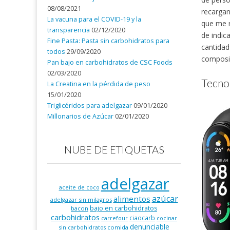
08/08/2021
recargan
La vacuna para el COVID-19 y la
que me r
transparencia
02/12/2020
de indica
Fine Pasta: Pasta sin carbohidratos para
cantidad
todos
29/09/2020
composic
Pan bajo en carbohidratos de CSC Foods
02/03/2020
Tecnol
La Creatina en la pérdida de peso
15/01/2020
Triglicéridos para adelgazar
09/01/2020
Millonarios de Azúcar
02/01/2020
NUBE DE ETIQUETAS
adelgazar
aceite de coco
azúcar
alimentos
adelgazar sin milagros
bajo en carbohidratos
bacon
carbohidratos
ciaocarb
carrefour
cocinar
denunciable
comida
sin carbohidratos