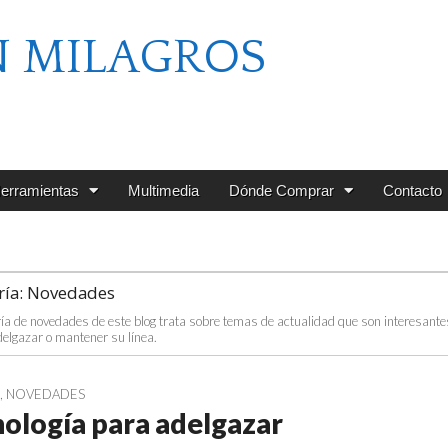
N MILAGROS
erramientas
Multimedia
Dónde Comprar
Contacto
ría:
Novedades
ría de novedades de este blog trata sobre temas de actualidad que son interesant
delgazar o mantener su línea.
G
,
NOVEDADES
ología para adelgazar