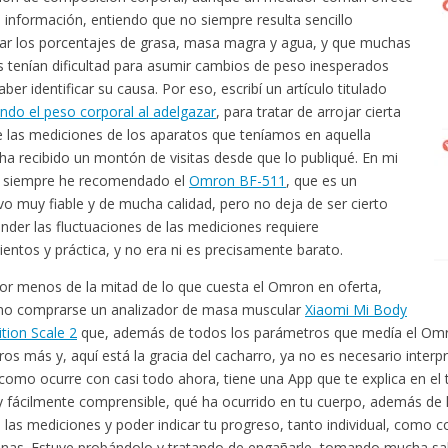
 información, entiendo que no siempre resulta sencillo
tar los porcentajes de grasa, masa magra y agua, y que muchas
 tenían dificultad para asumir cambios de peso inesperados
ber identificar su causa. Por eso, escribí un artículo titulado
ndo el peso corporal al adelgazar
, para tratar de arrojar cierta
e las mediciones de los aparatos que teníamos en aquella
ha recibido un montón de visitas desde que lo publiqué. En mi
o siempre he recomendado el
Omron BF-511
, que es un
ivo muy fiable y de mucha calidad, pero no deja de ser cierto
nder las fluctuaciones de las mediciones requiere
entos y práctica, y no era ni es precisamente barato.
or menos de la mitad de lo que cuesta el Omron en oferta,
no comprarse un analizador de masa muscular
Xiaomi Mi Body
ion Scale 2
que, además de todos los parámetros que medía el Om
os más y, aquí está la gracia del cacharro, ya no es necesario interpr
como ocurre con casi todo ahora, tiene una App que te explica en el
 y fácilmente comprensible, qué ha ocurrido en tu cuerpo, además de 
 las mediciones y poder indicar tu progreso, tanto individual, como 
nas. Estuve probándolo y tratando de engañarle, tomando mucha sa