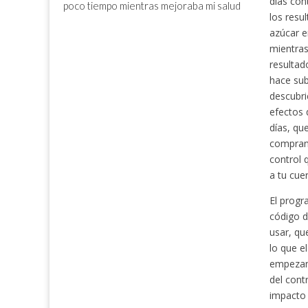
días con
poco tiempo mientras mejoraba mi salud
los resu
azúcar e
mientras
resultad
hace sub
descubri
efectos 
días, qu
comprand
control 
a tu cue
El progr
código d
usar, qu
lo que e
empezand
del cont
impacto 