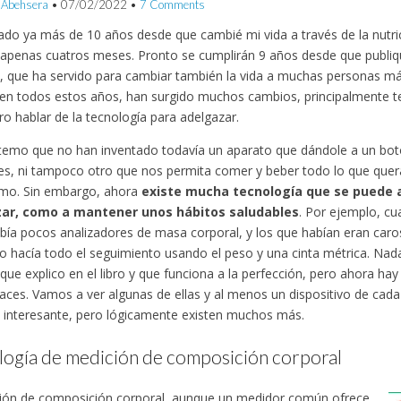
 Abehsera
•
07/02/2022
•
7 Comments
do ya más de 10 años desde que cambié mi vida a través de la nutr
apenas cuatros meses. Pronto se cumplirán 9 años desde que publi
, que ha servido para cambiar también la vida a muchas personas má
 en todos estos años, han surgido muchos cambios, principalmente t
ro hablar de la tecnología para adelgazar.
emo que no han inventado todavía un aparato que dándole a un botó
es, ni tampoco otro que nos permita comer y beber todo lo que quer
amo. Sin embargo, ahora
existe mucha tecnología que se puede a
ar, como a mantener unos hábitos saludables
. Por ejemplo, c
bía pocos analizadores de masa corporal, y los que habían eran caros
o hacía todo el seguimiento usando el peso y una cinta métrica. Nada
ue explico en el libro y que funciona a la perfección, pero ahora h
aces. Vamos a ver algunas de ellas y al menos un dispositivo de cad
 interesante, pero lógicamente existen muchos más.
logía de medición de composición corporal
ión de composición corporal, aunque un medidor común ofrece