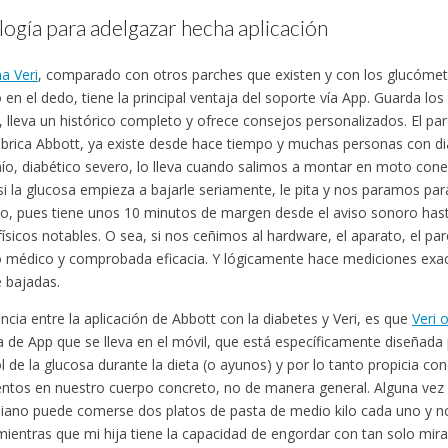
ogía para adelgazar hecha aplicación
a Veri
, comparado con otros parches que existen y con los glucómetr
 en el dedo, tiene la principal ventaja del soporte vía App. Guarda los
 lleva un histórico completo y ofrece consejos personalizados. El par
abrica Abbott, ya existe desde hace tiempo y muchas personas con dia
o, diabético severo, lo lleva cuando salimos a montar en moto cone
si la glucosa empieza a bajarle seriamente, le pita y nos paramos pa
o, pues tiene unos 10 minutos de margen desde el aviso sonoro hasta
físicos notables. O sea, si nos ceñimos al hardware, el aparato, el par
 médico y comprobada eficacia. Y lógicamente hace mediciones exac
 bajadas.
encia entre la aplicación de Abbott con la diabetes y Veri, es que
Veri 
 de App que se lleva en el móvil, que está específicamente diseñada 
ol de la glucosa durante la dieta (o ayunos) y por lo tanto propicia co
entos en nuestro cuerpo concreto, no de manera general. Alguna ve
iano puede comerse dos platos de pasta de medio kilo cada uno y n
ientras que mi hija tiene la capacidad de engordar con tan solo mirar 