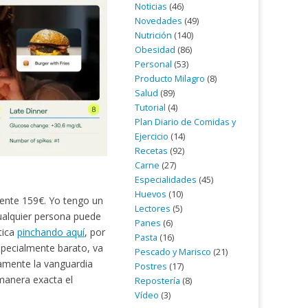
Noticias
(46)
Novedades
(49)
Nutrición
(140)
Obesidad
(86)
Personal
(53)
Producto Milagro
(8)
Salud
(89)
Tutorial
(4)
Plan Diario de Comidas y
Ejercicio
(14)
Recetas
(92)
Carne
(27)
Especialidades
(45)
Huevos
(10)
mente 159€. Yo tengo un
Lectores
(5)
ualquier persona puede
Panes
(6)
tica
pinchando aquí
, por
Pasta
(16)
specialmente barato, va
Pescado y Marisco
(21)
vamente la vanguardia
Postres
(17)
manera exacta el
Repostería
(8)
Vídeo
(3)