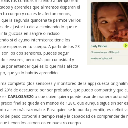
trolas tus comidas midiendo a tiempo real
ltados y aprendes que alimentos disparan el
n tu cuerpo y cuales le afectan menos,
 que la segunda quincena te permite ver los
os de ajustar tu dieta eliminando lo que te
ir la glucosa en sangre o incluso
endo si el ayuno intermitente tiene los
que esperas en tu cuerpo. A partir de los 28
e son los dos sensores, puedes seguir
o sensores, pero más por curiosidad y
que por entender qué es lo que más afecta
rpo, que ya lo habrás aprendido.
ama completo (dos sensores y monitoreo de la app) cuesta original
el 20% de descuento por ser probador, que puedo compartir y que c
e es
CARLOSAB20
o que quien quiera puede usar de manera automá
l precio final se queda en menos de 128€, que aunque sigue sin ser e
o a ser más razonable. Para quien se lo pueda permitir, es definiti
rol del peso corporal a tiempo real y la capacidad de comprender de 
que tienen los alimentos en nuestro cuerpo.