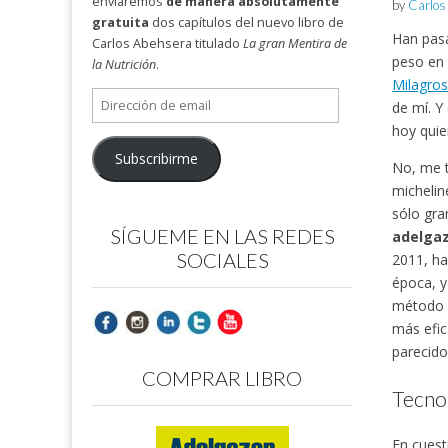
enviaremos
de manera absolutamente
by
Carlos
gratuita
dos capítulos del nuevo libro de
Han pasa
Carlos Abehsera titulado
La gran Mentira de
peso en 
la Nutrición
.
Milagros
Dirección
de mí. Y
de
hoy quie
email
Subscribirme
No, me t
michelin
sólo gr
SÍGUEME EN LAS REDES
adelgaz
SOCIALES
2011, ha
época, y
método q
más efic
parecido
COMPRAR LIBRO
Tecno
En cuest