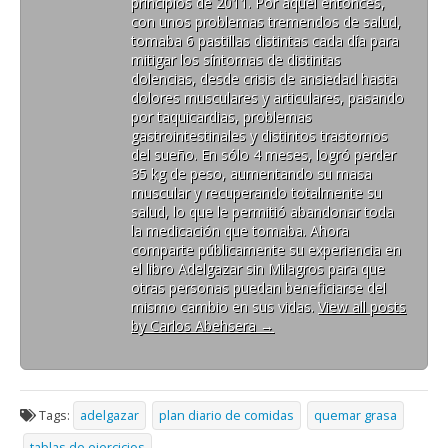
principios de 2011. Por aquel entonces,
con unos problemas tremendos de salud,
tomaba 6 pastillas distintas cada día para
mitigar los síntomas de distintas
dolencias, desde crisis de ansiedad hasta
dolores musculares y articulares, pasando
por taquicardias, problemas
gastrointestinales y distintos trastornos
del sueño. En sólo 4 meses, logró perder
35 kg de peso, aumentando su masa
muscular y recuperando totalmente su
salud, lo que le permitió abandonar toda
la medicación que tomaba. Ahora
comparte públicamente su experiencia en
el libro Adelgazar sin Milagros para que
otras personas puedan beneficiarse del
mismo cambio en sus vidas.
View all posts
by Carlos Abehsera
→
Tags:
adelgazar
plan diario de comidas
quemar grasa
tablas de ejercicios