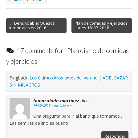
Post
← Denunciable: Quesos
Plan de comidas y ejercicios:
Inmortales en 2016
Lunes 18-07-2016 →
navigation
17 comments for “
Plan diario de comidas
y ejercicios
”
Pingback:
Los últimos kilos antes del verano | ADELGAZAR
SIN MILAGROS
Inmaculada martinez
dice:
14/09/2016 a las 4:35 pm
Una pregunta para ir al baño que tomamos .
Las semillas de lino es bueno
Responder