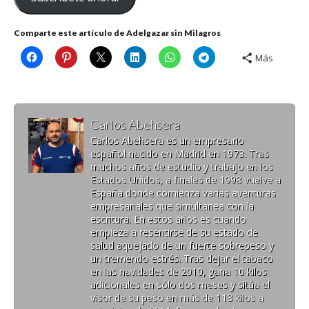
Comparte este artículo de Adelgazar sin Milagros
Más
Carlos Abehsera
Carlos Abehsera es un empresario
español nacido en Madrid en 1973. Tras
muchos años de estudio y trabajo en los
Estados Unidos, a finales de 1998 vuelve a
España donde comienza varias aventuras
empresariales que simultanea con la
escritura. En estos años es cuando
empieza a resentirse de su estado de
salud aquejado de un fuerte sobrepeso y
un tremendo estrés. Tras dejar el tabaco
en las navidades de 2010, gana 10 kilos
adicionales en sólo dos meses y sitúa el
visor de su peso en más de 113 kilos a