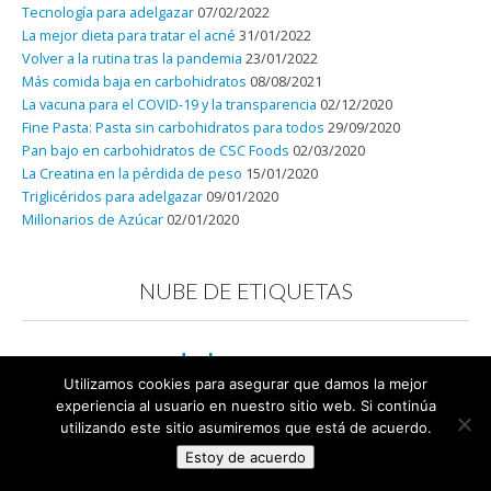
Tecnología para adelgazar
07/02/2022
La mejor dieta para tratar el acné
31/01/2022
Volver a la rutina tras la pandemia
23/01/2022
Más comida baja en carbohidratos
08/08/2021
La vacuna para el COVID-19 y la transparencia
02/12/2020
Fine Pasta: Pasta sin carbohidratos para todos
29/09/2020
Pan bajo en carbohidratos de CSC Foods
02/03/2020
La Creatina en la pérdida de peso
15/01/2020
Triglicéridos para adelgazar
09/01/2020
Millonarios de Azúcar
02/01/2020
NUBE DE ETIQUETAS
adelgazar
adelgazar sin milagros
aceite de coco
Utilizamos cookies para asegurar que damos la mejor
azúcar
alimentos
carbohidratos
bajo en carbohidratos
bacon
experiencia al usuario en nuestro sitio web. Si continúa
denunciable
ciaocarb
comida
carrefour
cocinar sin carbohidratos
utilizando este sitio asumiremos que está de acuerdo.
dieta
keto
grasa
lowcarb
ejercicio
isodieta
grasas
libro
Málaga
Estoy de acuerdo
nutrición
niños
pan
nutrientes
perder grasa
navidad
obesidad