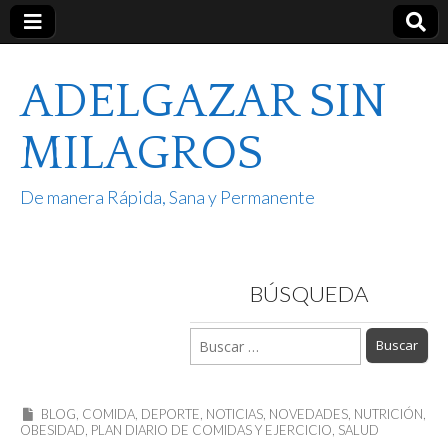
ADELGAZAR SIN
MILAGROS
De manera Rápida, Sana y Permanente
BÚSQUEDA
Buscar:
BLOG
,
COMIDA
,
DEPORTE
,
NOTICIAS
,
NOVEDADES
,
NUTRICIÓN
,
OBESIDAD
,
PLAN DIARIO DE COMIDAS Y EJERCICIO
,
SALUD