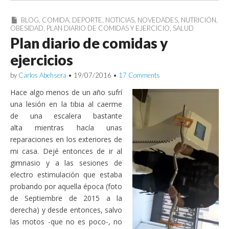
BLOG
,
COMIDA
,
DEPORTE
,
NOTICIAS
,
NOVEDADES
,
NUTRICIÓN
,
OBESIDAD
,
PLAN DIARIO DE COMIDAS Y EJERCICIO
,
SALUD
Plan diario de comidas y
ejercicios
by
Carlos Abehsera
•
19/07/2016
•
17 Comments
Hace algo menos de un año sufrí
una lesión en la tibia al caerme
de una escalera bastante
alta mientras hacía unas
reparaciones en los exteriores de
mi casa. Dejé entonces de ir al
gimnasio y a las sesiones de
electro estimulación que estaba
probando por aquella época (foto
de Septiembre de 2015 a la
derecha) y desde entonces, salvo
las motos -que no es poco-, no