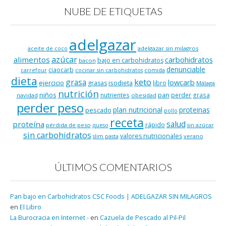
NUBE DE ETIQUETAS
adelgazar
adelgazar sin milagros
aceite de coco
azúcar
alimentos
carbohidratos
bajo en carbohidratos
bacon
denunciable
ciaocarb
comida
carrefour
cocinar sin carbohidratos
dieta
keto
grasa
lowcarb
ejercicio
isodieta
grasas
libro
Málaga
nutrición
niños
pan
nutrientes
perder grasa
navidad
obesidad
perder peso
plan nutricional
proteinas
pescado
pollo
receta
salud
proteína
rápido
pérdida de peso
queso
sin azúcar
sin carbohidratos
valores nutricionales
verano
slim pasta
ÚLTIMOS COMENTARIOS
Pan bajo en Carbohidratos CSC Foods | ADELGAZAR SIN MILAGROS
en
El Libro
La Burocracia en Internet -
en
Cazuela de Pescado al Pil-Pil