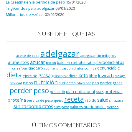
La Creatina en la pérdida de peso
15/01/2020
Triglicéridos para adelgazar
09/01/2020
Millonarios de Azúcar
02/01/2020
NUBE DE ETIQUETAS
adelgazar
adelgazar sin milagros
aceite de coco
azúcar
alimentos
carbohidratos
bajo en carbohidratos
bacon
denunciable
ciaocarb
comida
carrefour
cocinar sin carbohidratos
dieta
keto
grasa
lowcarb
ejercicio
isodieta
grasas
libro
Málaga
nutrición
niños
pan
nutrientes
perder grasa
navidad
obesidad
perder peso
plan nutricional
proteinas
pescado
pollo
receta
salud
proteína
rápido
pérdida de peso
queso
sin azúcar
sin carbohidratos
valores nutricionales
verano
slim pasta
ÚLTIMOS COMENTARIOS