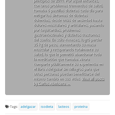
principios de 2011. Por aquel entonces,
con unos problemas tremendos de salud,
tomaba 6 pastillas distintas cada día para
mitigar los síntomas de distintas
dolencias, desde crisis de ansiedad hasta
dolores musculares y articulares, pasando
por taquicardias, problemas
gastrointestinales y distintos trastornos
del sueño. En sólo 4 meses, logró perder
35 kg de peso, aumentando su masa
muscular y recuperando totalmente su
salud, lo que le permitió abandonar toda
la medicación que tomaba. Ahora
comparte públicamente su experiencia en
el libro Adelgazar sin Milagros para que
otras personas puedan beneficiarse del
mismo cambio en sus vidas.
View all posts
by Carlos Abehsera
→
Tags:
adelgazar
isodieta
lacteos
proteína