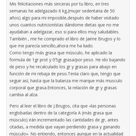
Mis felicitaciones más sinceras por tu libro, en tres
semanas he adelgazado 6 kg,(mujer sedentaria de 50
años) algo para mi imposible,después de haber visitado
unos cuantos nutricionístas dándome dietas que no me
ayudaban a adelgazar, eso si para ellos muy saludables.
También , me he comprado el libro de Jaime Brugos y lo
que me parecía sencillo,ahora me ha liado.
Como tengo más grasa que músculo, he aplicado la
formula de 1gr prot y 0’5gr grasa/por peso. He ido bajando
de peso y he recalculado los gr y grasas para abajo en
función de mi rebaja de peso.Tenía claro que, tengo que
seguir así, hasta que la balanza me marque más musculo
corporal que grasa.Entonces, la relación de gr y grasas
cambia al alza.
Pero al leer el libro de J.Brugos, cita que «las personas
englobadas dentro de la categoría A (más grasa que
músculo) irán incrementado las cantidades de gr, antes
citadas, a medida que vayan perdiendo grasa y ganando
músculo». No entiendo, entonces aunque en la actualidad