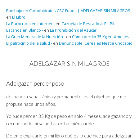
Pan bajo en Carbohidratos CSC Foods | ADELGAZAR SIN MILAGROS
en
El Libro
La Burocracia en Internet -
en
Cazuela de Pescado al Pil-Pil
Escaños en Blanco -
en
La Prohibición del Azúcar
La Gran Mentira de la Nutrición -
en
Cómo perdió 35 Kg en 4 meses
El patrocinio de la salud -
en
Denunciable: Cereales Nestlé Chocapic
ADELGAZAR SIN MILAGROS
Adelgazar, perder peso
de manera sana, rápida y permanente, es el objetivo que me
propuse hace unos años.
Yo pude perder 35 Kg de peso en sólo 4 meses, adelgazando y
recuperando mi salud. Usted también puede.
Déjeme explicarle en mi libro qué es lo que hice para adelgazar