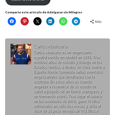
Comparte este artículo de Adelgazar sin Milagros
Más
Carlos Abehsera
Carlos Abehsera es un empresario
español nacido en Madrid en 1973. Tras
muchos años de estudio y trabajo en los
Estados Unidos, a finales de 1998 vuelve a
España donde comienza varias aventuras
empresariales que simultanea con la
escritura. En estos años es cuando
empieza a resentirse de su estado de
salud aquejado de un fuerte sobrepeso y
un tremendo estrés. Tras dejar el tabaco
en las navidades de 2010, gana 10 kilos
adicionales en sólo dos meses y sitúa el
visor de su peso en más de 113 kilos a