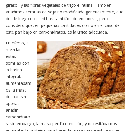
girasol, y las fibras vegetales de trigo e inulina. También
añadimos semillas de soja no modificada genéticamente, que
desde luego no es ni barata ni fácil de encontrar, pero
considero que, en pequeñas cantidades como en el caso de
este pan bajo en carbohidratos, es la única adecuada.
En efecto, al
mezclar
estas
semillas con
la harina
integral,
aumentábam
os la masa
del pan sin
apenas
añadir
carbohidrato
s, sin embargo, la masa perdía cohesión, y necesitábamos
aumentar la proteína para hacer la masa más elástica y que