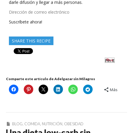
darle difusión y llegar a más personas.
Dirección
de
Suscríbete ahora!
correo
electrónico
SHARE THIS RECIPE
Pin It
Comparte este artículo de Adelgazar sin Milagros
Más
BLOG
,
COMIDA
,
NUTRICIÓN
,
OBESIDAD
Una dieta low-carb sin