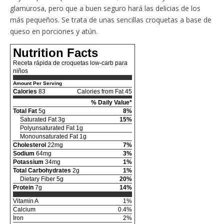
glamurosa, pero que a buen seguro hará las delicias de los
más pequeños. Se trata de unas sencillas croquetas a base de
queso en porciones y atún.
Nutrition Facts
Receta rápida de croquetas low-carb para
niños
Amount Per Serving
Calories
83
Calories from Fat 45
% Daily Value*
Total Fat
5g
8%
Saturated Fat 3g
15%
Polyunsaturated Fat 1g
Monounsaturated Fat 1g
Cholesterol
22mg
7%
Sodium
64mg
3%
Potassium
34mg
1%
Total Carbohydrates
2g
1%
Dietary Fiber 5g
20%
Protein
7g
14%
Vitamin A
1%
Calcium
0.4%
Iron
2%