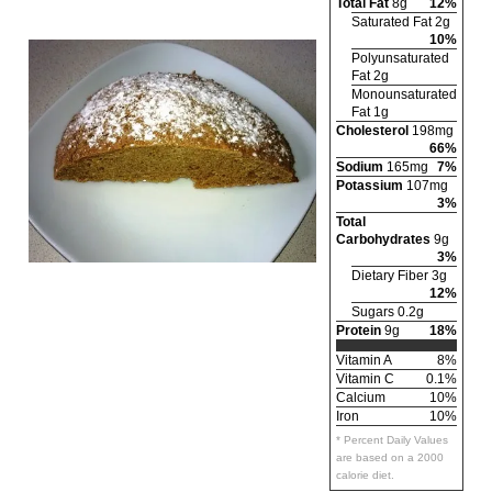
Total Fat
8g
12%
Saturated Fat 2g
10%
Polyunsaturated
Fat 2g
Monounsaturated
Fat 1g
Cholesterol
198mg
66%
Sodium
165mg
7%
Potassium
107mg
3%
Total
Carbohydrates
9g
3%
Dietary Fiber 3g
12%
Sugars 0.2g
Protein
9g
18%
Vitamin A
8%
Vitamin C
0.1%
Calcium
10%
Iron
10%
* Percent Daily Values
are based on a 2000
calorie diet.