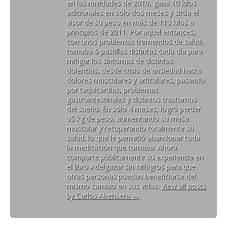
en las navidades de 2010, gana 10 kilos
adicionales en sólo dos meses y sitúa el
visor de su peso en más de 113 kilos a
principios de 2011. Por aquel entonces,
con unos problemas tremendos de salud,
tomaba 6 pastillas distintas cada día para
mitigar los síntomas de distintas
dolencias, desde crisis de ansiedad hasta
dolores musculares y articulares, pasando
por taquicardias, problemas
gastrointestinales y distintos trastornos
del sueño. En sólo 4 meses, logró perder
35 kg de peso, aumentando su masa
muscular y recuperando totalmente su
salud, lo que le permitió abandonar toda
la medicación que tomaba. Ahora
comparte públicamente su experiencia en
el libro Adelgazar sin Milagros para que
otras personas puedan beneficiarse del
mismo cambio en sus vidas.
View all posts
by Carlos Abehsera
→