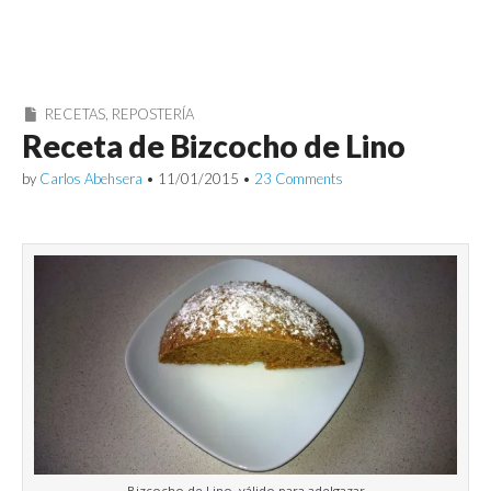
RECETAS
,
REPOSTERÍA
Receta de Bizcocho de Lino
by
Carlos Abehsera
•
11/01/2015
•
23 Comments
Bizcocho de Lino, válido para adelgazar