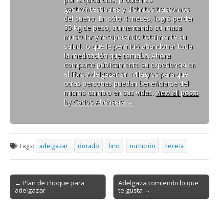
gastrointestinales y distintos trastornos
del sueño. En sólo 4 meses, logró perder
35 kg de peso, aumentando su masa
muscular y recuperando totalmente su
salud, lo que le permitió abandonar toda
la medicación que tomaba. Ahora
comparte públicamente su experiencia en
el libro Adelgazar sin Milagros para que
otras personas puedan beneficiarse del
mismo cambio en sus vidas.
View all posts
by Carlos Abehsera
→
Tags:
adelgazar
dorado
lino
nutrición
receta
Post
← Plan de choque para
Adelgaza comiendo lo que
adelgazar
te gusta →
navigation