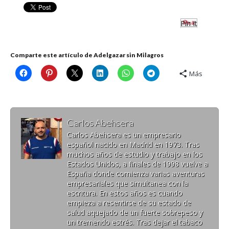
Pin It
Comparte este artículo de Adelgazar sin Milagros
Más
Carlos Abehsera
Carlos Abehsera es un empresario
español nacido en Madrid en 1973. Tras
muchos años de estudio y trabajo en los
Estados Unidos, a finales de 1998 vuelve a
España donde comienza varias aventuras
empresariales que simultanea con la
escritura. En estos años es cuando
empieza a resentirse de su estado de
salud aquejado de un fuerte sobrepeso y
un tremendo estrés. Tras dejar el tabaco