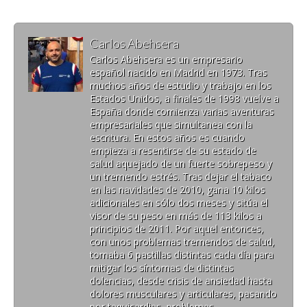
Carlos Abehsera
Carlos Abehsera es un empresario
español nacido en Madrid en 1973. Tras
muchos años de estudio y trabajo en los
Estados Unidos, a finales de 1998 vuelve a
España donde comienza varias aventuras
empresariales que simultanea con la
escritura. En estos años es cuando
empieza a resentirse de su estado de
salud aquejado de un fuerte sobrepeso y
un tremendo estrés. Tras dejar el tabaco
en las navidades de 2010, gana 10 kilos
adicionales en sólo dos meses y sitúa el
visor de su peso en más de 113 kilos a
principios de 2011. Por aquel entonces,
con unos problemas tremendos de salud,
tomaba 6 pastillas distintas cada día para
mitigar los síntomas de distintas
dolencias, desde crisis de ansiedad hasta
dolores musculares y articulares, pasando
por taquicardias, problemas