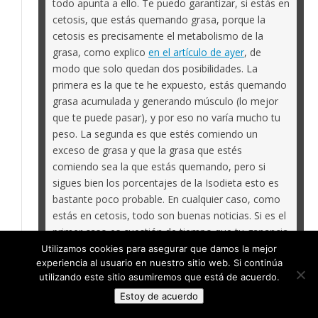
todo apunta a ello. Te puedo garantizar, si estás en
cetosis, que estás quemando grasa, porque la
cetosis es precisamente el metabolismo de la
grasa, como explico
en el artículo de ayer
, de
modo que solo quedan dos posibilidades. La
primera es la que te he expuesto, estás quemando
grasa acumulada y generando músculo (lo mejor
que te puede pasar), y por eso no varía mucho tu
peso. La segunda es que estés comiendo un
exceso de grasa y que la grasa que estés
comiendo sea la que estás quemando, pero si
sigues bien los porcentajes de la Isodieta esto es
bastante poco probable. En cualquier caso, como
estás en cetosis, todo son buenas noticias. Si es el
primer caso es cuestión de tiempo que tu ganancia
muscular se normalice y vuelvas a perder peso,
Utilizamos cookies para asegurar que damos la mejor
experiencia al usuario en nuestro sitio web. Si continúa
aunque insisto en que lo importante es el volumen
utilizando este sitio asumiremos que está de acuerdo.
y la composición y no el peso. Si es el segundo
Estoy de acuerdo
caso, ya sabes cual es la solución.