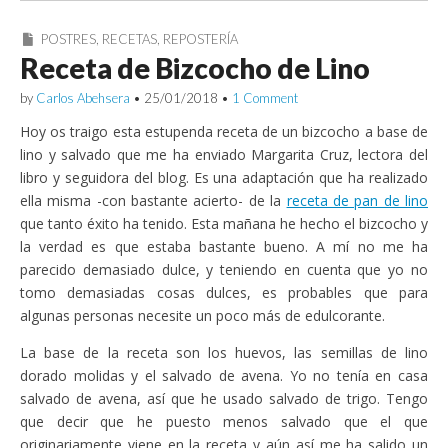
POSTRES
,
RECETAS
,
REPOSTERÍA
Receta de Bizcocho de Lino
by
Carlos Abehsera
•
25/01/2018
•
1 Comment
Hoy os traigo esta estupenda receta de un bizcocho a base de
lino y salvado que me ha enviado Margarita Cruz, lectora del
libro y seguidora del blog. Es una adaptación que ha realizado
ella misma -con bastante acierto- de la
receta de pan de lino
que tanto éxito ha tenido. Esta mañana he hecho el bizcocho y
la verdad es que estaba bastante bueno. A mí no me ha
parecido demasiado dulce, y teniendo en cuenta que yo no
tomo demasiadas cosas dulces, es probables que para
algunas personas necesite un poco más de edulcorante.
La base de la receta son los huevos, las semillas de lino
dorado molidas y el salvado de avena. Yo no tenía en casa
salvado de avena, así que he usado salvado de trigo. Tengo
que decir que he puesto menos salvado que el que
originariamente viene en la receta y aún así me ha salido un