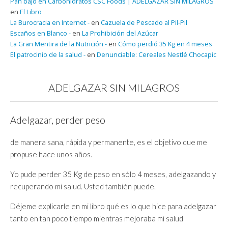
Pan bajo en Carbohidratos CSC Foods | ADELGAZAR SIN MILAGROS
en
El Libro
La Burocracia en Internet -
en
Cazuela de Pescado al Pil-Pil
Escaños en Blanco -
en
La Prohibición del Azúcar
La Gran Mentira de la Nutrición -
en
Cómo perdió 35 Kg en 4 meses
El patrocinio de la salud -
en
Denunciable: Cereales Nestlé Chocapic
ADELGAZAR SIN MILAGROS
Adelgazar, perder peso
de manera sana, rápida y permanente, es el objetivo que me
propuse hace unos años.
Yo pude perder 35 Kg de peso en sólo 4 meses, adelgazando y
recuperando mi salud. Usted también puede.
Déjeme explicarle en mi libro qué es lo que hice para adelgazar
tanto en tan poco tiempo mientras mejoraba mi salud