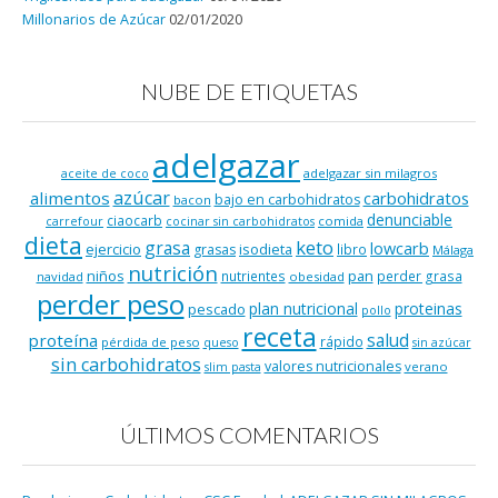
Millonarios de Azúcar
02/01/2020
NUBE DE ETIQUETAS
adelgazar
adelgazar sin milagros
aceite de coco
azúcar
alimentos
carbohidratos
bajo en carbohidratos
bacon
denunciable
ciaocarb
comida
carrefour
cocinar sin carbohidratos
dieta
keto
grasa
lowcarb
ejercicio
isodieta
grasas
libro
Málaga
nutrición
niños
pan
nutrientes
perder grasa
navidad
obesidad
perder peso
plan nutricional
proteinas
pescado
pollo
receta
salud
proteína
rápido
pérdida de peso
queso
sin azúcar
sin carbohidratos
valores nutricionales
verano
slim pasta
ÚLTIMOS COMENTARIOS