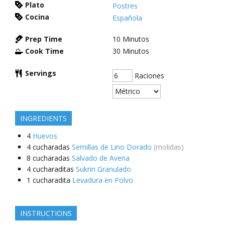
Plato
Postres
Cocina
Española
Prep Time
10
Minutos
Cook Time
30
Minutos
Servings
Raciones
INGREDIENTS
4
Huevos
4
cucharadas
Semillas de Lino Dorado
(molidas)
8
cucharadas
Salvado de Avena
4
cucharaditas
Sukrin Granulado
1
cucharadita
Levadura en Polvo
INSTRUCTIONS