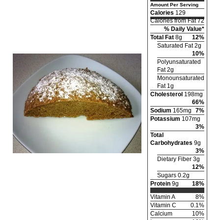
Amount Per Serving
Calories
129
Calories from Fat 72
% Daily Value*
Total Fat
8g
12%
Saturated Fat 2g
10%
Polyunsaturated
Fat 2g
Monounsaturated
Fat 1g
Cholesterol
198mg
66%
Sodium
165mg
7%
Potassium
107mg
3%
Total
Carbohydrates
9g
3%
Dietary Fiber 3g
12%
Sugars 0.2g
Protein
9g
18%
Vitamin A
8%
Vitamin C
0.1%
Calcium
10%