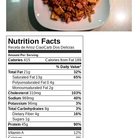
Nutrition Facts
Receta de Arroz CiaoCarb Dos Delicias
Amount Per Serving
Calories
415
Calories from Fat 189
% Daily Value*
Total Fat
21g
32%
Saturated Fat 13g
65%
Polyunsaturated Fat 0.4g
Monounsaturated Fat 2g
Cholesterol
310mg
103%
Sodium
969mg
40%
Potassium
96mg
3%
Total Carbohydrates
8g
3%
Dietary Fiber 4g
16%
Sugars 1g
Protein
45g
90%
Vitamin A
12%
Calcium
4%