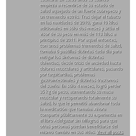
empieza a resentirse de su estado de
salud aquejado de un fuerte sobrepeso y
un tremendo estrés. Tras dejar el tabaco
en las navidades de 2010, gana 10 kilos
adicionales en sólo dos meses y sitúa el
visor de su peso en más de 113 kilos a
principios de 2011. Por aquel entonces,
con unos problemas tremendos de salud,
tomaba 6 pastillas distintas cada día para
mitigar los síntomas de distintas
dolencias, desde crisis de ansiedad hasta
dolores musculares y articulares, pasando
por taquicardias, problemas
gastrointestinales y distintos trastornos
del sueño. En sólo 4 meses, logró perder
35 kg de peso, aumentando su masa
muscular y recuperando totalmente su
salud, lo que le permitió abandonar toda
la medicación que tomaba. Ahora
comparte públicamente su experiencia en
el libro Adelgazar sin Milagros para que
otras personas puedan beneficiarse del
mismo cambio en sus vidas.
View all posts