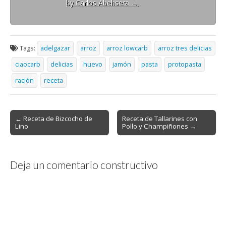
by Carlos Abehsera
→
Tags:
adelgazar
arroz
arroz lowcarb
arroz tres delicias
ciaocarb
delicias
huevo
jamón
pasta
protopasta
ración
receta
Post
← Receta de Bizcocho de
Receta de Tallarines con
Lino
Pollo y Champiñones →
navigation
Deja un comentario constructivo