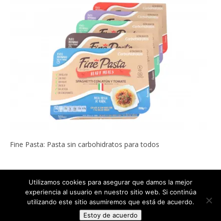
Fine Pasta: Pasta sin carbohidratos para todos
Utilizamos cookies para asegurar que damos la mejor
experiencia al usuario en nuestro sitio web. Si continúa
Copyright © 2022
ADELGAZAR SIN MILAGROS por Carlos Abehsera
.
utilizando este sitio asumiremos que está de acuerdo.
Todos los derechos reservados.
Estoy de acuerdo
The magazine-premium Theme by
bavotasan.com
.