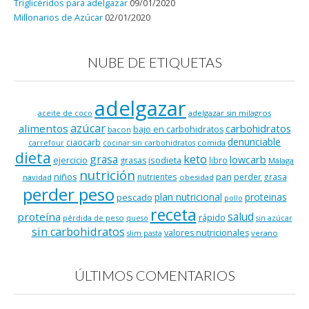
Triglicéridos para adelgazar
09/01/2020
Millonarios de Azúcar
02/01/2020
NUBE DE ETIQUETAS
adelgazar
adelgazar sin milagros
aceite de coco
azúcar
alimentos
carbohidratos
bajo en carbohidratos
bacon
denunciable
ciaocarb
comida
carrefour
cocinar sin carbohidratos
dieta
keto
grasa
lowcarb
ejercicio
isodieta
grasas
libro
Málaga
nutrición
niños
pan
nutrientes
perder grasa
navidad
obesidad
perder peso
plan nutricional
proteinas
pescado
pollo
receta
salud
proteína
rápido
pérdida de peso
queso
sin azúcar
sin carbohidratos
valores nutricionales
verano
slim pasta
ÚLTIMOS COMENTARIOS