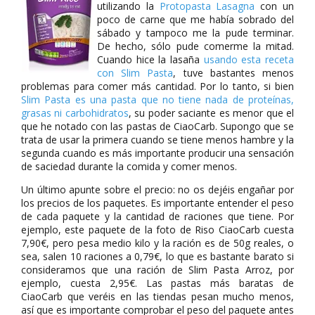
utilizando la
Protopasta Lasagna
con un
poco de carne que me había sobrado del
sábado y tampoco me la pude terminar.
De hecho, sólo pude comerme la mitad.
Cuando hice la lasaña
usando esta receta
con Slim Pasta
, tuve bastantes menos
problemas para comer más cantidad. Por lo tanto, si bien
Slim Pasta es una pasta que no tiene nada de proteínas,
grasas ni carbohidratos
, su poder saciante es menor que el
que he notado con las pastas de CiaoCarb. Supongo que se
trata de usar la primera cuando se tiene menos hambre y la
segunda cuando es más importante producir una sensación
de saciedad durante la comida y comer menos.
Un último apunte sobre el precio: no os dejéis engañar por
los precios de los paquetes. Es importante entender el peso
de cada paquete y la cantidad de raciones que tiene. Por
ejemplo, este paquete de la foto de Riso CiaoCarb cuesta
7,90€, pero pesa medio kilo y la ración es de 50g reales, o
sea, salen 10 raciones a 0,79€, lo que es bastante barato si
consideramos que una ración de Slim Pasta Arroz, por
ejemplo, cuesta 2,95€. Las pastas más baratas de
CiaoCarb que veréis en las tiendas pesan mucho menos,
así que es importante comprobar el peso del paquete antes