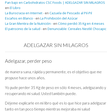
Pan bajo en Carbohidratos CSC Foods | ADELGAZAR SIN MILAGROS
en
El Libro
La Burocracia en Internet -
en
Cazuela de Pescado al Pil-Pil
Escaños en Blanco -
en
La Prohibición del Azúcar
La Gran Mentira de la Nutrición -
en
Cómo perdió 35 Kg en 4 meses
El patrocinio de la salud -
en
Denunciable: Cereales Nestlé Chocapic
ADELGAZAR SIN MILAGROS
Adelgazar, perder peso
de manera sana, rápida y permanente, es el objetivo que me
propuse hace unos años.
Yo pude perder 35 Kg de peso en sólo 4 meses, adelgazando y
recuperando mi salud. Usted también puede.
Déjeme explicarle en mi libro qué es lo que hice para adelgazar
tanto en tan poco tiempo mientras mejoraba mi salud