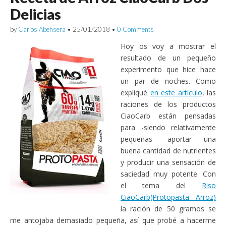
Delicias
by
Carlos Abehsera
•
25/01/2018
•
0 Comments
Hoy os voy a mostrar el
resultado de un pequeño
experimento que hice hace
un par de noches. Como
expliqué
en este artículo
, las
raciones de los productos
CiaoCarb están pensadas
para -siendo relativamente
pequeñas- aportar una
buena cantidad de nutrientes
y producir una sensación de
saciedad muy potente. Con
el tema del
Riso
CiaoCarb(Protopasta Arroz)
la ración de 50 gramos se
me antojaba demasiado pequeña, así que probé a hacerme