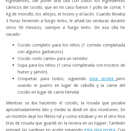
ingredientes, fue poner una olla con todos los ingredientes
cárnicos del cocido, que en mi caso fueron 1 pollo de corral, 1
Kg de morcillo, los añejos, el tocino y el lacón. Cuando llevaba
3 horas hirviendo a fuego lento, le añadí las verduras durante
otros 90 minutos, siempre a fuego lento. De esa olla he
sacado:
Cocido completo para los niños (1 comida completada
con algunos garbanzos)
Cocido «solo carne» para un servidor
Sopa para los niños (1 cena completada con trocitos de
huevo y jamón)
Croquetas para todos, siguiendo
esta receta
pero
usando el puerro en lugar de cebolla y la carne del
cocido en lugar de carne hervida
Mientras se iba haciendo el cocido, la rosada que pesaba
aproximadamente kilo y medio la dividí en dos montones. En
un montón dejé los filetes tal y como estaban y en el otro hice
tiras de rosada que guardé en la nevera en un tupper. También
preparé las sardinas en aceite siguiendo
esta otra receta
. Con