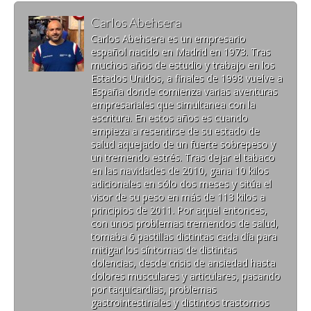
Carlos Abehsera
Carlos Abehsera es un empresario
español nacido en Madrid en 1973. Tras
muchos años de estudio y trabajo en los
Estados Unidos, a finales de 1998 vuelve a
España donde comienza varias aventuras
empresariales que simultanea con la
escritura. En estos años es cuando
empieza a resentirse de su estado de
salud aquejado de un fuerte sobrepeso y
un tremendo estrés. Tras dejar el tabaco
en las navidades de 2010, gana 10 kilos
adicionales en sólo dos meses y sitúa el
visor de su peso en más de 113 kilos a
principios de 2011. Por aquel entonces,
con unos problemas tremendos de salud,
tomaba 6 pastillas distintas cada día para
mitigar los síntomas de distintas
dolencias, desde crisis de ansiedad hasta
dolores musculares y articulares, pasando
por taquicardias, problemas
gastrointestinales y distintos trastornos