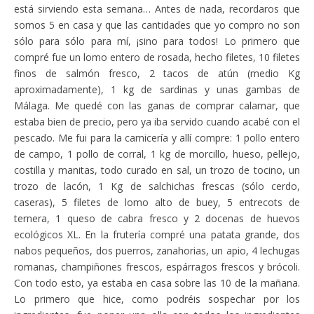
está sirviendo esta semana… Antes de nada, recordaros que
somos 5 en casa y que las cantidades que yo compro no son
sólo para sólo para mí, ¡sino para todos! Lo primero que
compré fue un lomo entero de rosada, hecho filetes, 10 filetes
finos de salmón fresco, 2 tacos de atún (medio Kg
aproximadamente), 1 kg de sardinas y unas gambas de
Málaga. Me quedé con las ganas de comprar calamar, que
estaba bien de precio, pero ya iba servido cuando acabé con el
pescado. Me fui para la carnicería y allí compre: 1 pollo entero
de campo, 1 pollo de corral, 1 kg de morcillo, hueso, pellejo,
costilla y manitas, todo curado en sal, un trozo de tocino, un
trozo de lacón, 1 Kg de salchichas frescas (sólo cerdo,
caseras), 5 filetes de lomo alto de buey, 5 entrecots de
ternera, 1 queso de cabra fresco y 2 docenas de huevos
ecológicos XL. En la frutería compré una patata grande, dos
nabos pequeños, dos puerros, zanahorias, un apio, 4 lechugas
romanas, champiñones frescos, espárragos frescos y brócoli.
Con todo esto, ya estaba en casa sobre las 10 de la mañana.
Lo primero que hice, como podréis sospechar por los