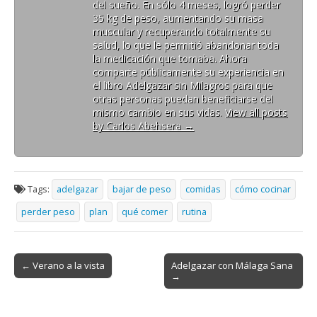
del sueño. En sólo 4 meses, logró perder
35 kg de peso, aumentando su masa
muscular y recuperando totalmente su
salud, lo que le permitió abandonar toda
la medicación que tomaba. Ahora
comparte públicamente su experiencia en
el libro Adelgazar sin Milagros para que
otras personas puedan beneficiarse del
mismo cambio en sus vidas.
View all posts
by Carlos Abehsera
→
Tags:
adelgazar
bajar de peso
comidas
cómo cocinar
perder peso
plan
qué comer
rutina
Post
← Verano a la vista
Adelgazar con Málaga Sana
→
navigation