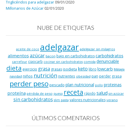
Triglicéridos para adelgazar
09/01/2020
Millonarios de Azúcar
02/01/2020
NUBE DE ETIQUETAS
adelgazar
adelgazar sin milagros
aceite de coco
azúcar
alimentos
carbohidratos
bajo en carbohidratos
bacon
denunciable
ciaocarb
comida
carrefour
cocinar sin carbohidratos
dieta
keto
grasa
lowcarb
ejercicio
isodieta
grasas
libro
Málaga
nutrición
niños
pan
nutrientes
perder grasa
navidad
obesidad
perder peso
plan nutricional
proteinas
pescado
pollo
receta
salud
proteína
rápido
pérdida de peso
queso
sin azúcar
sin carbohidratos
valores nutricionales
verano
slim pasta
ÚLTIMOS COMENTARIOS