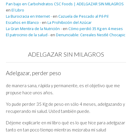
Pan bajo en Carbohidratos CSC Foods | ADELGAZAR SIN MILAGROS
en
El Libro
La Burocracia en Internet -
en
Cazuela de Pescado al Pil-Pil
Escaños en Blanco -
en
La Prohibición del Azúcar
La Gran Mentira de la Nutrición -
en
Cómo perdió 35 Kg en 4 meses
El patrocinio de la salud -
en
Denunciable: Cereales Nestlé Chocapic
ADELGAZAR SIN MILAGROS
Adelgazar, perder peso
de manera sana, rápida y permanente, es el objetivo que me
propuse hace unos años.
Yo pude perder 35 Kg de peso en sólo 4 meses, adelgazando y
recuperando mi salud. Usted también puede.
Déjeme explicarle en mi libro qué es lo que hice para adelgazar
tanto en tan poco tiempo mientras mejoraba mi salud