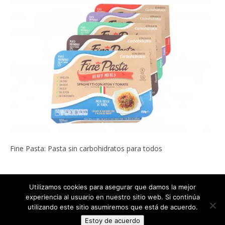
Fine Pasta: Pasta sin carbohidratos para todos
Utilizamos cookies para asegurar que damos la mejor
experiencia al usuario en nuestro sitio web. Si continúa
Copyright © 2022
ADELGAZAR SIN MILAGROS por Carlos Abehsera
.
utilizando este sitio asumiremos que está de acuerdo.
Todos los derechos reservados.
Estoy de acuerdo
The magazine-premium Theme by
bavotasan.com
.