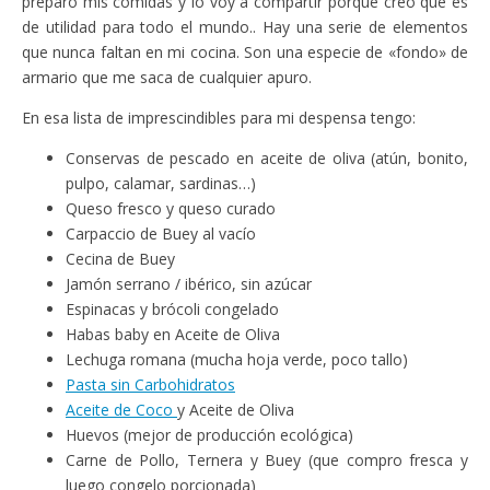
preparo mis comidas y lo voy a compartir porque creo que es
de utilidad para todo el mundo.. Hay una serie de elementos
que nunca faltan en mi cocina. Son una especie de «fondo» de
armario que me saca de cualquier apuro.
En esa lista de imprescindibles para mi despensa tengo:
Conservas de pescado en aceite de oliva (atún, bonito,
pulpo, calamar, sardinas…)
Queso fresco y queso curado
Carpaccio de Buey al vacío
Cecina de Buey
Jamón serrano / ibérico, sin azúcar
Espinacas y brócoli congelado
Habas baby en Aceite de Oliva
Lechuga romana (mucha hoja verde, poco tallo)
Pasta sin Carbohidratos
Aceite de Coco
y Aceite de Oliva
Huevos (mejor de producción ecológica)
Carne de Pollo, Ternera y Buey (que compro fresca y
luego congelo porcionada)