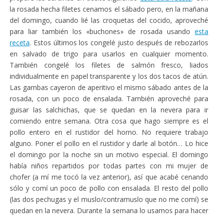
la rosada hecha filetes cenamos el sábado pero, en la mañana
del domingo, cuando lié las croquetas del cocido, aproveché
para liar también los «buchones» de rosada usando
esta
receta
. Estos últimos los congelé justo después de rebozarlos
en salvado de trigo para usarlos en cualquier momento.
También congelé los filetes de salmón fresco, liados
individualmente en papel transparente y los dos tacos de atún.
Las gambas cayeron de aperitivo el mismo sábado antes de la
rosada, con un poco de ensalada. También aproveché para
guisar las salchichas, que se quedan en la nevera para ir
comiendo entre semana. Otra cosa que hago siempre es el
pollo entero en el rustidor del horno. No requiere trabajo
alguno. Poner el pollo en el rustidor y darle al botón… Lo hice
el domingo por la noche sin un motivo especial. El domingo
había niños repartidos por todas partes con mi mujer de
chofer (a mí me tocó la vez anterior), así que acabé cenando
sólo y comí un poco de pollo con ensalada. El resto del pollo
(las dos pechugas y el muslo/contramuslo que no me comí) se
quedan en la nevera. Durante la semana lo usamos para hacer