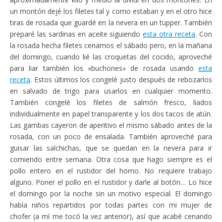
un montón dejé los filetes tal y como estaban y en el otro hice
tiras de rosada que guardé en la nevera en un tupper. También
preparé las sardinas en aceite siguiendo
esta otra receta
. Con
la rosada hecha filetes cenamos el sábado pero, en la mañana
del domingo, cuando lié las croquetas del cocido, aproveché
para liar también los «buchones» de rosada usando
esta
receta
. Estos últimos los congelé justo después de rebozarlos
en salvado de trigo para usarlos en cualquier momento.
También congelé los filetes de salmón fresco, liados
individualmente en papel transparente y los dos tacos de atún.
Las gambas cayeron de aperitivo el mismo sábado antes de la
rosada, con un poco de ensalada. También aproveché para
guisar las salchichas, que se quedan en la nevera para ir
comiendo entre semana. Otra cosa que hago siempre es el
pollo entero en el rustidor del horno. No requiere trabajo
alguno. Poner el pollo en el rustidor y darle al botón… Lo hice
el domingo por la noche sin un motivo especial. El domingo
había niños repartidos por todas partes con mi mujer de
chofer (a mí me tocó la vez anterior), así que acabé cenando