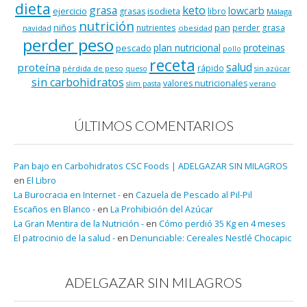
dieta
keto
grasa
lowcarb
ejercicio
isodieta
grasas
libro
Málaga
nutrición
niños
pan
nutrientes
perder grasa
navidad
obesidad
perder peso
plan nutricional
proteinas
pescado
pollo
receta
salud
proteína
rápido
pérdida de peso
queso
sin azúcar
sin carbohidratos
valores nutricionales
verano
slim pasta
ÚLTIMOS COMENTARIOS
Pan bajo en Carbohidratos CSC Foods | ADELGAZAR SIN MILAGROS
en
El Libro
La Burocracia en Internet -
en
Cazuela de Pescado al Pil-Pil
Escaños en Blanco -
en
La Prohibición del Azúcar
La Gran Mentira de la Nutrición -
en
Cómo perdió 35 Kg en 4 meses
El patrocinio de la salud -
en
Denunciable: Cereales Nestlé Chocapic
ADELGAZAR SIN MILAGROS