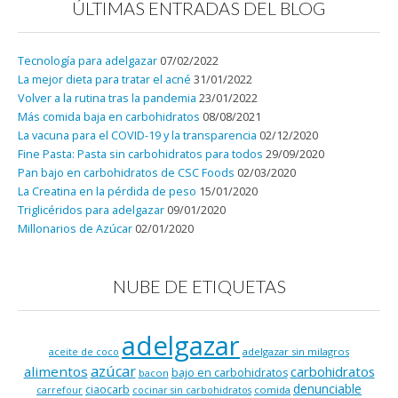
ÚLTIMAS ENTRADAS DEL BLOG
Tecnología para adelgazar
07/02/2022
La mejor dieta para tratar el acné
31/01/2022
Volver a la rutina tras la pandemia
23/01/2022
Más comida baja en carbohidratos
08/08/2021
La vacuna para el COVID-19 y la transparencia
02/12/2020
Fine Pasta: Pasta sin carbohidratos para todos
29/09/2020
Pan bajo en carbohidratos de CSC Foods
02/03/2020
La Creatina en la pérdida de peso
15/01/2020
Triglicéridos para adelgazar
09/01/2020
Millonarios de Azúcar
02/01/2020
NUBE DE ETIQUETAS
adelgazar
adelgazar sin milagros
aceite de coco
azúcar
alimentos
carbohidratos
bajo en carbohidratos
bacon
denunciable
ciaocarb
comida
carrefour
cocinar sin carbohidratos