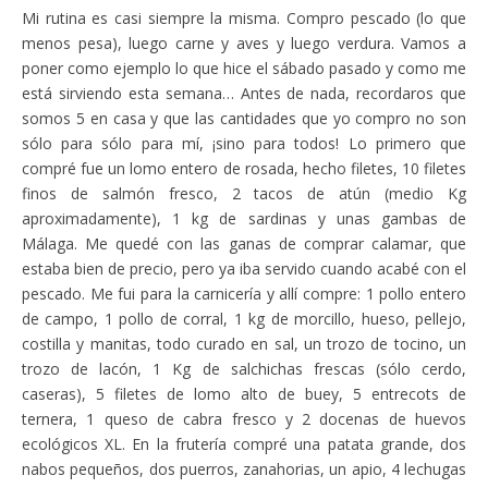
Mi rutina es casi siempre la misma. Compro pescado (lo que
menos pesa), luego carne y aves y luego verdura. Vamos a
poner como ejemplo lo que hice el sábado pasado y como me
está sirviendo esta semana… Antes de nada, recordaros que
somos 5 en casa y que las cantidades que yo compro no son
sólo para sólo para mí, ¡sino para todos! Lo primero que
compré fue un lomo entero de rosada, hecho filetes, 10 filetes
finos de salmón fresco, 2 tacos de atún (medio Kg
aproximadamente), 1 kg de sardinas y unas gambas de
Málaga. Me quedé con las ganas de comprar calamar, que
estaba bien de precio, pero ya iba servido cuando acabé con el
pescado. Me fui para la carnicería y allí compre: 1 pollo entero
de campo, 1 pollo de corral, 1 kg de morcillo, hueso, pellejo,
costilla y manitas, todo curado en sal, un trozo de tocino, un
trozo de lacón, 1 Kg de salchichas frescas (sólo cerdo,
caseras), 5 filetes de lomo alto de buey, 5 entrecots de
ternera, 1 queso de cabra fresco y 2 docenas de huevos
ecológicos XL. En la frutería compré una patata grande, dos
nabos pequeños, dos puerros, zanahorias, un apio, 4 lechugas