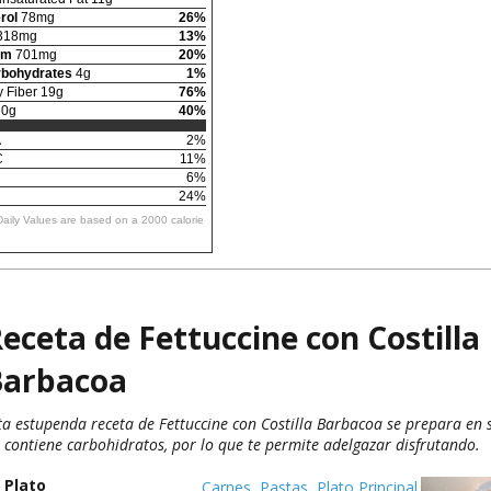
rol
78mg
26%
318mg
13%
um
701mg
20%
rbohydrates
4g
1%
y Fiber 19g
76%
0g
40%
A
2%
C
11%
6%
24%
Daily Values are based on a 2000 calorie
eceta de Fettuccine con Costilla
Barbacoa
ta estupenda receta de Fettuccine con Costilla Barbacoa se prepara en 
 contiene carbohidratos, por lo que te permite adelgazar disfrutando.
Plato
Carnes
,
Pastas
,
Plato Principal