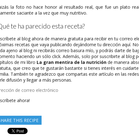
izás la foto no hace honor al resultado real, que fue un plato re
tamente saciante a la vez que muy nutritivo.
Qué te ha parecido esta receta?
scríbete al blog ahora de manera gratuita para recibir en tu correo el
óximas recetas que vaya publicando dejándome tu dirección aquí. No 
da ajeno al blog ni recibirás correo basura mío, y podrás darte de baj
mento haciendo un sólo click. Además, solo por suscribirte al blog p
pítulos de mi libro
La gran mentira de la nutrición
de manera abs
atuita, que creo que te gustarán bastante si tienes interés en cuidarte
milia. También te agradezco que compartas este artículo en las redes
rle difusión y llegar a más personas.
rección
scríbete ahora!
rreo
ectrónico
SHARE THIS RECIPE