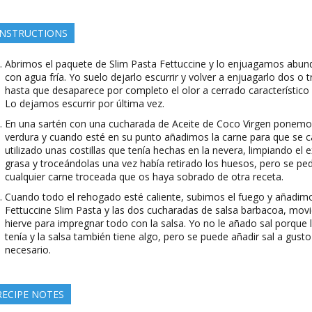
INSTRUCTIONS
Abrimos el paquete de Slim Pasta Fettuccine y lo enjuagamos abu
con agua fría. Yo suelo dejarlo escurrir y volver a enjuagarlo dos o 
hasta que desaparece por completo el olor a cerrado característico 
Lo dejamos escurrir por última vez.
En una sartén con una cucharada de Aceite de Coco Virgen ponemos
verdura y cuando esté en su punto añadimos la carne para que se ca
utilizado unas costillas que tenía hechas en la nevera, limpiando el 
grasa y troceándolas una vez había retirado los huesos, pero se pede
cualquier carne troceada que os haya sobrado de otra receta.
Cuando todo el rehogado esté caliente, subimos el fuego y añadim
Fettuccine Slim Pasta y las dos cucharadas de salsa barbacoa, mov
hierve para impregnar todo con la salsa. Yo no le añado sal porque 
tenía y la salsa también tiene algo, pero se puede añadir sal a gusto
necesario.
RECIPE NOTES