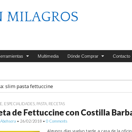
N MILAGROS
erramientas
Multimedia
Dónde Comprar
Contacto
ta:
slim pasta fettuccine
E
,
ESPECIALIDADES
,
PASTA
,
RECETAS
ta de Fettuccine con Costilla Barb
 Abehsera
•
26/02/2018
•
0 Comments
Algunos días vuelvo tarde a casa de la ofici