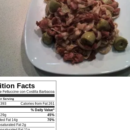
ition Facts
e Fettuccine con Costilla Barbacoa
r Serving
393
Calories from Fat 261
% Daily Value*
29g
45%
ted Fat 14g
70%
saturated Fat 2g
nsaturated Fat 11g