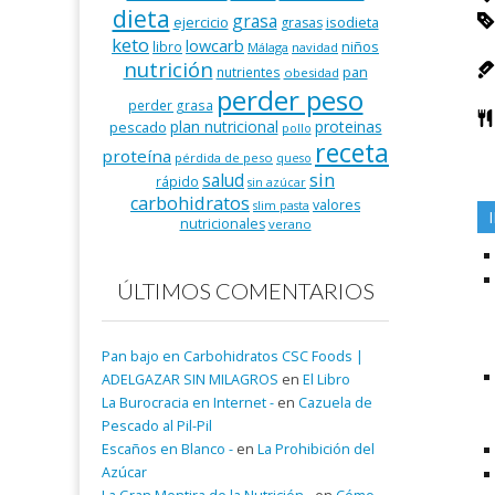
dieta
grasa
ejercicio
isodieta
grasas
keto
lowcarb
niños
libro
Málaga
navidad
nutrición
pan
nutrientes
obesidad
perder peso
perder grasa
plan nutricional
proteinas
pescado
pollo
receta
proteína
pérdida de peso
queso
salud
sin
rápido
sin azúcar
carbohidratos
valores
slim pasta
nutricionales
verano
ÚLTIMOS COMENTARIOS
Pan bajo en Carbohidratos CSC Foods |
ADELGAZAR SIN MILAGROS
en
El Libro
La Burocracia en Internet -
en
Cazuela de
Pescado al Pil-Pil
Escaños en Blanco -
en
La Prohibición del
Azúcar