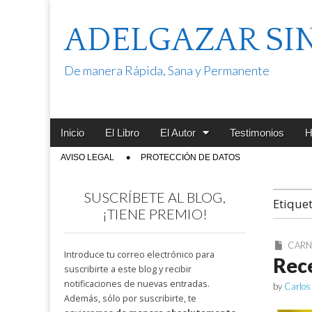
ADELGAZAR SI
De manera Rápida, Sana y Permanente
Main
Skip
Inicio
El Libro
El Autor
Testimonios
H
menu
to
Sub
AVISO LEGAL
PROTECCIÓN DE DATOS
content
menu
SUSCRÍBETE AL BLOG,
Etique
¡TIENE PREMIO!
CARN
Introduce tu correo electrónico para
Rece
suscribirte a este blog y recibir
notificaciones de nuevas entradas.
by
Carlos
Además, sólo por suscribirte, te