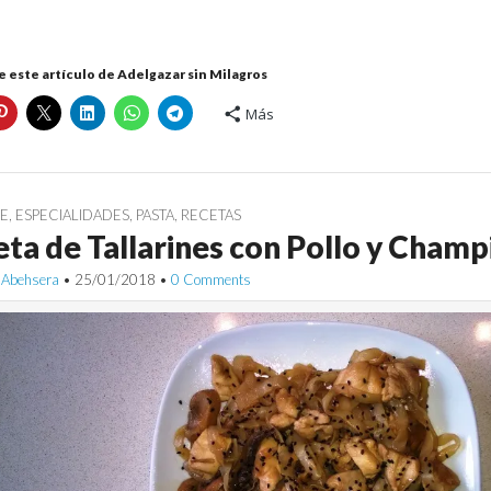
 este artículo de Adelgazar sin Milagros
Más
E
,
ESPECIALIDADES
,
PASTA
,
RECETAS
ta de Tallarines con Pollo y Cham
 Abehsera
•
25/01/2018
•
0 Comments