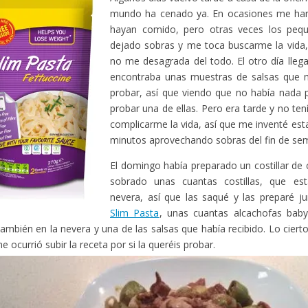
mundo ha cenado ya. En ocasiones me han
hayan comido, pero otras veces los peq
dejado sobras y me toca buscarme la vida,
no me desagrada del todo. El otro día lleg
encontraba unas muestras de salsas que 
probar, así que viendo que no había nada
probar una de ellas. Pero era tarde y no t
complicarme la vida, así que me inventé esta
minutos aprovechando sobras del fin de sem
El domingo había preparado un costillar de c
sobrado unas cuantas costillas, que es
nevera, así que las saqué y las preparé 
Slim Pasta
, unas cuantas alcachofas bab
también en la nevera y una de las salsas que había recibido. Lo cier
e ocurrió subir la receta por si la queréis probar.