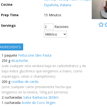
Cocina
Española
,
Italiana
Prep Time
15
Minutos
Servings
Raciones
INGREDIENTS
1
paquete
Fettuccine Slim Pasta
250
g
Alcachofas
(vale cualquier otra verdura baja en carbohidratos y de
bajo índice glucémico que tengamos a mano, como
espárragos, setas o champiñones)
200
g
costillas-de-cerdo
(sirve cualquier carne previamente hecha que
tengamos en la nevera, 100g por persona)
2
cucharadas
Salsa Barbacoa 2bSlim
1
cucharada
Aceite de Coco Virgen