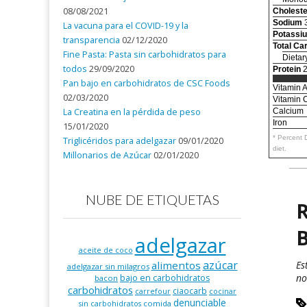
08/08/2021
Choleste
Sodium
La vacuna para el COVID-19 y la
Potassi
transparencia
02/12/2020
Total Ca
Fine Pasta: Pasta sin carbohidratos para
Dietar
todos
29/09/2020
Protein
2
Pan bajo en carbohidratos de CSC Foods
Vitamin 
02/03/2020
Vitamin 
La Creatina en la pérdida de peso
Calcium
Iron
15/01/2020
* Percent 
Triglicéridos para adelgazar
09/01/2020
diet.
Millonarios de Azúcar
02/01/2020
NUBE DE ETIQUETAS
R
adelgazar
aceite de coco
azúcar
Es
alimentos
adelgazar sin milagros
no
bajo en carbohidratos
bacon
carbohidratos
ciaocarb
carrefour
cocinar
denunciable
comida
sin carbohidratos