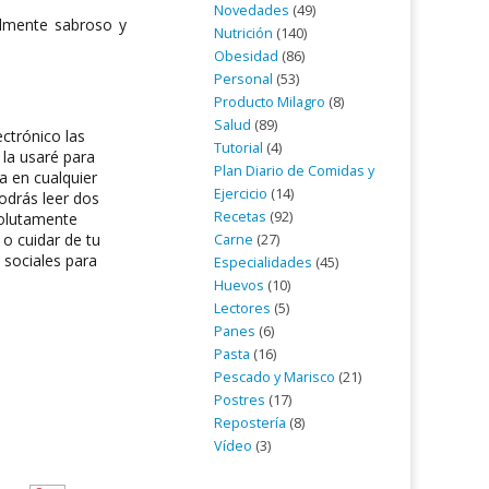
Novedades
(49)
almente sabroso y
Nutrición
(140)
Obesidad
(86)
Personal
(53)
Producto Milagro
(8)
Salud
(89)
ectrónico las
Tutorial
(4)
la usaré para
Plan Diario de Comidas y
a en cualquier
Ejercicio
(14)
odrás leer dos
Recetas
(92)
olutamente
 o cuidar de tu
Carne
(27)
 sociales para
Especialidades
(45)
Huevos
(10)
Lectores
(5)
Panes
(6)
Pasta
(16)
Pescado y Marisco
(21)
Postres
(17)
Repostería
(8)
Vídeo
(3)