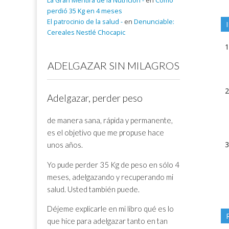
La Gran Mentira de la Nutrición -
en
Cómo
perdió 35 Kg en 4 meses
El patrocinio de la salud -
en
Denunciable:
Cereales Nestlé Chocapic
ADELGAZAR SIN MILAGROS
Adelgazar, perder peso
de manera sana, rápida y permanente,
es el objetivo que me propuse hace
unos años.
Yo pude perder 35 Kg de peso en sólo 4
meses, adelgazando y recuperando mi
salud. Usted también puede.
Déjeme explicarle en mi libro qué es lo
que hice para adelgazar tanto en tan