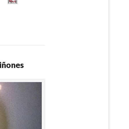
Pin It
piñones