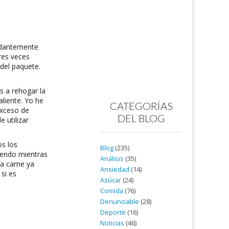
ndantemente
tres veces
del paquete.
 a rehogar la
liente. Yo he
CATEGORÍAS
exceso de
DEL BLOG
 utilizar
os los
Blog
(235)
iendo mientras
Análisis
(35)
la carne ya
Ansiedad
(14)
 si es
Azúcar
(24)
Comida
(76)
Denunciable
(28)
Deporte
(16)
Noticias
(46)