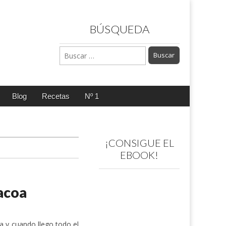
BÚSQUEDA
Buscar:
Blog
Recetas
Nº 1
¡CONSIGUE EL
EBOOK!
acoa
na y cuando llego todo el