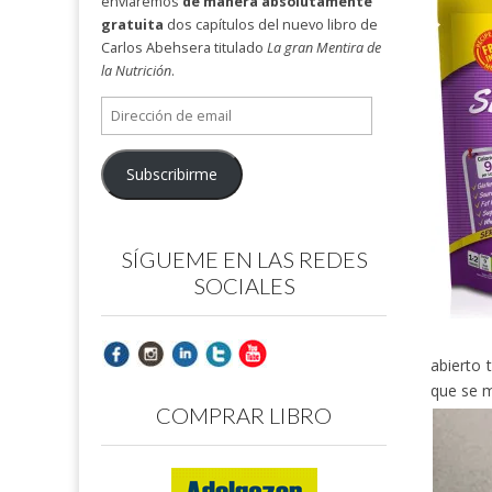
enviaremos
de manera absolutamente
gratuita
dos capítulos del nuevo libro de
Carlos Abehsera titulado
La gran Mentira de
la Nutrición
.
Dirección
de
email
Subscribirme
SÍGUEME EN LAS REDES
SOCIALES
abierto 
que se m
COMPRAR LIBRO