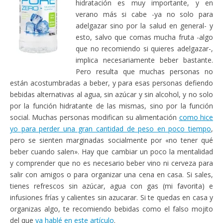
hidratación es muy importante, y en
verano más si cabe -ya no solo para
adelgazar sino por la salud en general- y
esto, salvo que comas mucha fruta -algo
que no recomiendo si quieres adelgazar-,
implica necesariamente beber bastante.
Pero resulta que muchas personas no
están acostumbradas a beber, y para esas personas defiendo
bebidas alternativas al agua, sin azúcar y sin alcohol, y no solo
por la función hidratante de las mismas, sino por la función
social. Muchas personas modifican su alimentación
como hice
yo para perder una gran cantidad de peso en poco tiempo
,
pero se sienten marginadas socialmente por «no tener qué
beber cuando salen». Hay que cambiar un poco la mentalidad
y comprender que no es necesario beber vino ni cerveza para
salir con amigos o para organizar una cena en casa. Si sales,
tienes refrescos sin azúcar, agua con gas (mi favorita) e
infusiones frías y calientes sin azucarar. Si te quedas en casa y
organizas algo, te recomiendo bebidas como el falso mojito
del que
ya hablé en este artículo
.