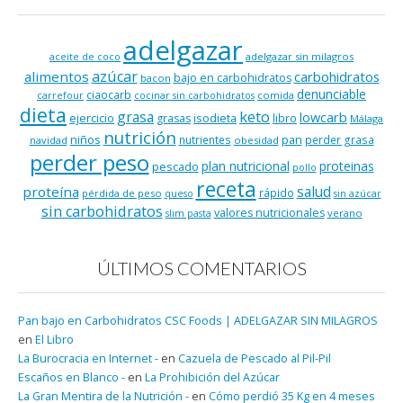
adelgazar
adelgazar sin milagros
aceite de coco
azúcar
alimentos
carbohidratos
bajo en carbohidratos
bacon
denunciable
ciaocarb
comida
carrefour
cocinar sin carbohidratos
dieta
keto
grasa
lowcarb
ejercicio
isodieta
grasas
libro
Málaga
nutrición
niños
pan
nutrientes
perder grasa
navidad
obesidad
perder peso
plan nutricional
proteinas
pescado
pollo
receta
salud
proteína
rápido
pérdida de peso
queso
sin azúcar
sin carbohidratos
valores nutricionales
verano
slim pasta
ÚLTIMOS COMENTARIOS
Pan bajo en Carbohidratos CSC Foods | ADELGAZAR SIN MILAGROS
en
El Libro
La Burocracia en Internet -
en
Cazuela de Pescado al Pil-Pil
Escaños en Blanco -
en
La Prohibición del Azúcar
La Gran Mentira de la Nutrición -
en
Cómo perdió 35 Kg en 4 meses