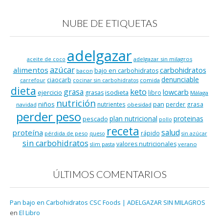
NUBE DE ETIQUETAS
adelgazar
adelgazar sin milagros
aceite de coco
azúcar
alimentos
carbohidratos
bajo en carbohidratos
bacon
denunciable
ciaocarb
comida
carrefour
cocinar sin carbohidratos
dieta
keto
grasa
lowcarb
ejercicio
isodieta
grasas
libro
Málaga
nutrición
niños
pan
nutrientes
perder grasa
navidad
obesidad
perder peso
plan nutricional
proteinas
pescado
pollo
receta
salud
proteína
rápido
pérdida de peso
queso
sin azúcar
sin carbohidratos
valores nutricionales
verano
slim pasta
ÚLTIMOS COMENTARIOS
Pan bajo en Carbohidratos CSC Foods | ADELGAZAR SIN MILAGROS
en
El Libro