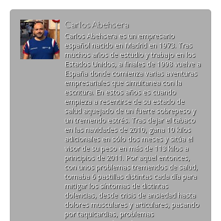
Carlos Abehsera
Carlos Abehsera es un empresario
español nacido en Madrid en 1973. Tras
muchos años de estudio y trabajo en los
Estados Unidos, a finales de 1998 vuelve a
España donde comienza varias aventuras
empresariales que simultanea con la
escritura. En estos años es cuando
empieza a resentirse de su estado de
salud aquejado de un fuerte sobrepeso y
un tremendo estrés. Tras dejar el tabaco
en las navidades de 2010, gana 10 kilos
adicionales en sólo dos meses y sitúa el
visor de su peso en más de 113 kilos a
principios de 2011. Por aquel entonces,
con unos problemas tremendos de salud,
tomaba 6 pastillas distintas cada día para
mitigar los síntomas de distintas
dolencias, desde crisis de ansiedad hasta
dolores musculares y articulares, pasando
por taquicardias, problemas