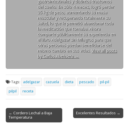
gastrointestinales y distintos trastornos
del sueño. En sólo 4 meses, logró perder
35 kg de peso, aumentando su masa
muscular y recuperando totalmente su
salud, lo que le permitió abandonar toda
la medicación que tomaba. Ahora
comparte públicamente su experiencia en
el libro Adelgazar sin Milagros para que
otras personas puedan beneficiarse del
mismo cambio en sus vidas.
View all posts
by Carlos Abehsera
→
Tags:
adelgazar
cazuela
dieta
pescado
pil-pil
pilpil
receta
Post
← Cordero Lechal a Baja
Excelentes Resultados →
Temperatura
navigation