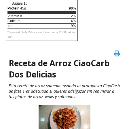
Sugars 1g
Protein
45g
90%
Vitamin A
12%
Calcium
4%
Iron
9%
* Percent Daily Values are based on a 2000 calorie
diet.
Receta de Arroz CiaoCarb
Dos Delicias
Esta receta de arroz salteado usando la protopasta CiaoCarb
de fase 1 es adecuada si quieres adelgazar sin renunciar a
tus platos de arroz, woks y salteados.