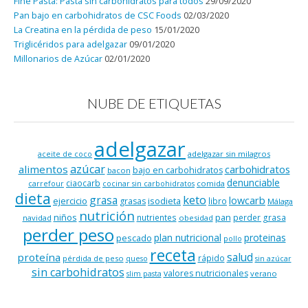
Fine Pasta: Pasta sin carbohidratos para todos
29/09/2020
Pan bajo en carbohidratos de CSC Foods
02/03/2020
La Creatina en la pérdida de peso
15/01/2020
Triglicéridos para adelgazar
09/01/2020
Millonarios de Azúcar
02/01/2020
NUBE DE ETIQUETAS
adelgazar
adelgazar sin milagros
aceite de coco
azúcar
alimentos
carbohidratos
bajo en carbohidratos
bacon
denunciable
ciaocarb
comida
carrefour
cocinar sin carbohidratos
dieta
keto
grasa
lowcarb
ejercicio
isodieta
grasas
libro
Málaga
nutrición
niños
pan
nutrientes
perder grasa
navidad
obesidad
perder peso
plan nutricional
proteinas
pescado
pollo
receta
salud
proteína
rápido
pérdida de peso
queso
sin azúcar
sin carbohidratos
valores nutricionales
verano
slim pasta