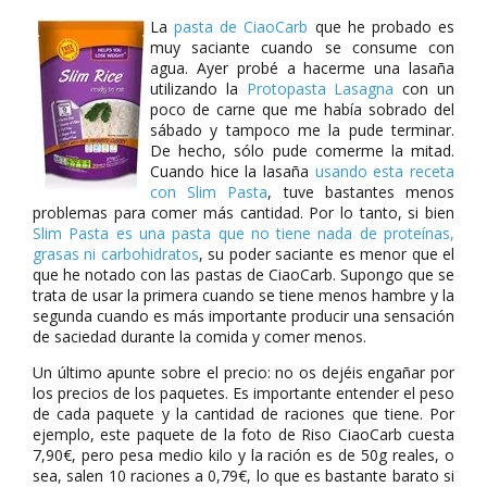
La
pasta de CiaoCarb
que he probado es
muy saciante cuando se consume con
agua. Ayer probé a hacerme una lasaña
utilizando la
Protopasta Lasagna
con un
poco de carne que me había sobrado del
sábado y tampoco me la pude terminar.
De hecho, sólo pude comerme la mitad.
Cuando hice la lasaña
usando esta receta
con Slim Pasta
, tuve bastantes menos
problemas para comer más cantidad. Por lo tanto, si bien
Slim Pasta es una pasta que no tiene nada de proteínas,
grasas ni carbohidratos
, su poder saciante es menor que el
que he notado con las pastas de CiaoCarb. Supongo que se
trata de usar la primera cuando se tiene menos hambre y la
segunda cuando es más importante producir una sensación
de saciedad durante la comida y comer menos.
Un último apunte sobre el precio: no os dejéis engañar por
los precios de los paquetes. Es importante entender el peso
de cada paquete y la cantidad de raciones que tiene. Por
ejemplo, este paquete de la foto de Riso CiaoCarb cuesta
7,90€, pero pesa medio kilo y la ración es de 50g reales, o
sea, salen 10 raciones a 0,79€, lo que es bastante barato si