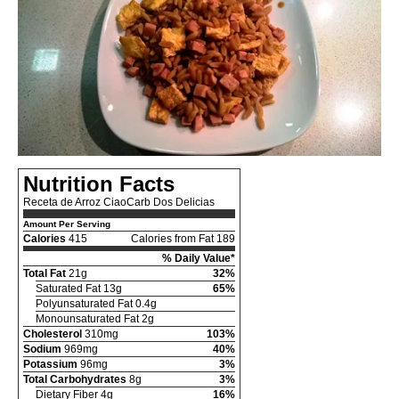
Nutrition Facts
Receta de Arroz CiaoCarb Dos Delicias
Amount Per Serving
Calories
415
Calories from Fat 189
% Daily Value*
Total Fat
21g
32%
Saturated Fat 13g
65%
Polyunsaturated Fat 0.4g
Monounsaturated Fat 2g
Cholesterol
310mg
103%
Sodium
969mg
40%
Potassium
96mg
3%
Total Carbohydrates
8g
3%
Dietary Fiber 4g
16%