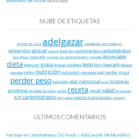
Millonarios de Azúcar
02/01/2020
NUBE DE ETIQUETAS
adelgazar
adelgazar sin milagros
aceite de coco
azúcar
alimentos
carbohidratos
bajo en carbohidratos
bacon
denunciable
ciaocarb
comida
carrefour
cocinar sin carbohidratos
dieta
keto
grasa
lowcarb
ejercicio
isodieta
grasas
libro
Málaga
nutrición
niños
pan
nutrientes
perder grasa
navidad
obesidad
perder peso
plan nutricional
proteinas
pescado
pollo
receta
salud
proteína
rápido
pérdida de peso
queso
sin azúcar
sin carbohidratos
valores nutricionales
verano
slim pasta
ÚLTIMOS COMENTARIOS
Pan bajo en Carbohidratos CSC Foods | ADELGAZAR SIN MILAGROS