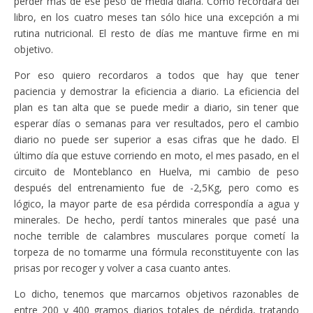
perder más de ese peso de media diaria. Como recordará del
libro, en los cuatro meses tan sólo hice una excepción a mi
rutina nutricional. El resto de días me mantuve firme en mi
objetivo.
Por eso quiero recordaros a todos que hay que tener
paciencia y demostrar la eficiencia a diario. La eficiencia del
plan es tan alta que se puede medir a diario, sin tener que
esperar días o semanas para ver resultados, pero el cambio
diario no puede ser superior a esas cifras que he dado. El
último día que estuve corriendo en moto, el mes pasado, en el
circuito de Monteblanco en Huelva, mi cambio de peso
después del entrenamiento fue de -2,5Kg, pero como es
lógico, la mayor parte de esa pérdida correspondía a agua y
minerales. De hecho, perdí tantos minerales que pasé una
noche terrible de calambres musculares porque cometí la
torpeza de no tomarme una fórmula reconstituyente con las
prisas por recoger y volver a casa cuanto antes.
Lo dicho, tenemos que marcarnos objetivos razonables de
entre 200 y 400 gramos diarios totales de pérdida, tratando