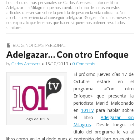
Los artículos más personales de Carlos Abehsera, autor del libro
Adelgazar sin Milagros, que nos cuenta todo tipo de cosas en estos
artículos que versan sobre la pérdida de peso en la vida cotidiana. Nos
aporta su experiencia al conseguir adelgazar 35kg en sólo unos meses y
nos explica lo que tenemos que hacer si queremos obtener resultados
similares.
BLOG
,
NOTICIAS
,
PERSONAL
Adelgazar… Con otro Enfoque
by
Carlos Abehsera
•
15/10/2013
•
0 Comments
El próximo jueves días 17 de
Octubre estaré en el
programa «Con otro
Enfoque» que presenta la
periodista Mariló Maldonado
en
101TV
para hablar sobre
el libro
Adelgazar sin
Logo de 101TV
Milagros
. Desde luego, el
título del programa le va al
libro como anillo al dedo pues el contenido del libro no es otra