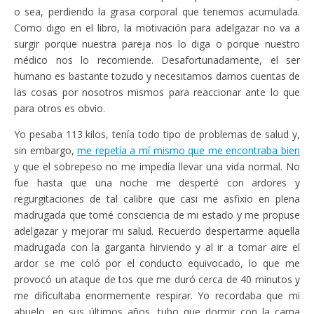
o sea, perdiendo la grasa corporal que tenemos acumulada.
Como digo en el libro, la motivación para adelgazar no va a
surgir porque nuestra pareja nos lo diga o porque nuestro
médico nos lo recomiende. Desafortunadamente, el ser
humano es bastante tozudo y necesitamos darnos cuentas de
las cosas por nosotros mismos para reaccionar ante lo que
para otros es obvio.
Yo pesaba 113 kilos, tenía todo tipo de problemas de salud y,
sin embargo,
me repetía a mí mismo que me encontraba bien
y que el sobrepeso no me impedía llevar una vida normal. No
fue hasta que una noche me desperté con ardores y
regurgitaciones de tal calibre que casi me asfixio en plena
madrugada que tomé consciencia de mi estado y me propuse
adelgazar y mejorar mi salud. Recuerdo despertarme aquella
madrugada con la garganta hirviendo y al ir a tomar aire el
ardor se me coló por el conducto equivocado, lo que me
provocó un ataque de tos que me duró cerca de 40 minutos y
me dificultaba enormemente respirar. Yo recordaba que mi
abuelo, en sus últimos años, tubo que dormir con la cama