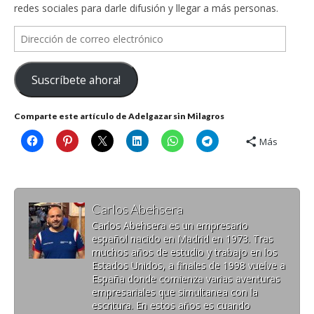
redes sociales para darle difusión y llegar a más personas.
Dirección
de
correo
Suscríbete ahora!
electrónico
Comparte este artículo de Adelgazar sin Milagros
Más
Carlos Abehsera
Carlos Abehsera es un empresario
español nacido en Madrid en 1973. Tras
muchos años de estudio y trabajo en los
Estados Unidos, a finales de 1998 vuelve a
España donde comienza varias aventuras
empresariales que simultanea con la
escritura. En estos años es cuando