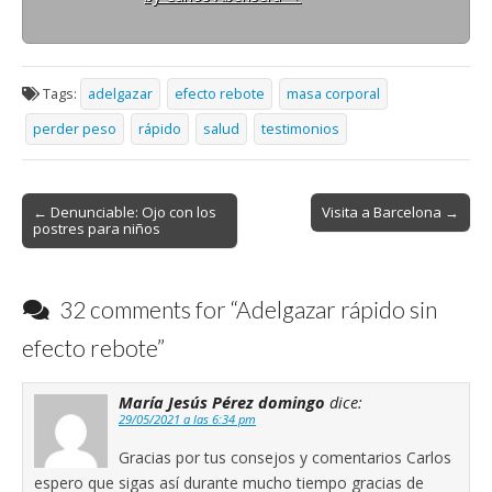
Tags:
adelgazar
efecto rebote
masa corporal
perder peso
rápido
salud
testimonios
Post
← Denunciable: Ojo con los
Visita a Barcelona →
postres para niños
navigation
32 comments for “
Adelgazar rápido sin
efecto rebote
”
María Jesús Pérez domingo
dice:
29/05/2021 a las 6:34 pm
Gracias por tus consejos y comentarios Carlos
espero que sigas así durante mucho tiempo gracias de