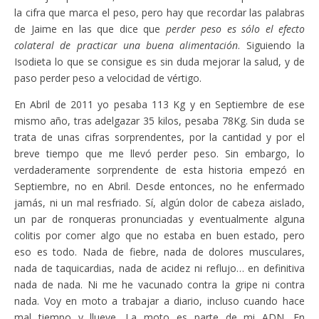
la cifra que marca el peso, pero hay que recordar las palabras
de Jaime en las que dice que
perder peso es sólo el efecto
colateral de practicar una buena alimentación
. Siguiendo la
Isodieta lo que se consigue es sin duda mejorar la salud, y de
paso perder peso a velocidad de vértigo.
En Abril de 2011 yo pesaba 113 Kg y en Septiembre de ese
mismo año, tras adelgazar 35 kilos, pesaba 78Kg. Sin duda se
trata de unas cifras sorprendentes, por la cantidad y por el
breve tiempo que me llevó perder peso. Sin embargo, lo
verdaderamente sorprendente de esta historia empezó en
Septiembre, no en Abril. Desde entonces, no he enfermado
jamás, ni un mal resfriado. Sí, algún dolor de cabeza aislado,
un par de ronqueras pronunciadas y eventualmente alguna
colitis por comer algo que no estaba en buen estado, pero
eso es todo. Nada de fiebre, nada de dolores musculares,
nada de taquicardias, nada de acidez ni reflujo… en definitiva
nada de nada. Ni me he vacunado contra la gripe ni contra
nada. Voy en moto a trabajar a diario, incluso cuando hace
mal tiempo y llueve. La moto es parte de mi ADN. En