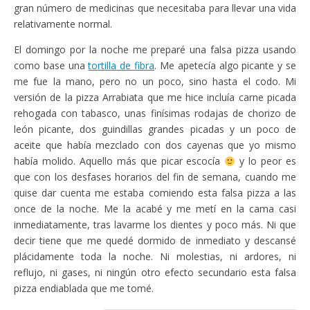
gran número de medicinas que necesitaba para llevar una vida
relativamente normal.
El domingo por la noche me preparé una falsa pizza usando
como base una
tortilla de fibra
. Me apetecía algo picante y se
me fue la mano, pero no un poco, sino hasta el codo. Mi
versión de la pizza Arrabiata que me hice incluía carne picada
rehogada con tabasco, unas finísimas rodajas de chorizo de
león picante, dos guindillas grandes picadas y un poco de
aceite que había mezclado con dos cayenas que yo mismo
había molido. Aquello más que picar escocía
y lo peor es
que con los desfases horarios del fin de semana, cuando me
quise dar cuenta me estaba comiendo esta falsa pizza a las
once de la noche. Me la acabé y me metí en la cama casi
inmediatamente, tras lavarme los dientes y poco más. Ni que
decir tiene que me quedé dormido de inmediato y descansé
plácidamente toda la noche. Ni molestias, ni ardores, ni
reflujo, ni gases, ni ningún otro efecto secundario esta falsa
pizza endiablada que me tomé.