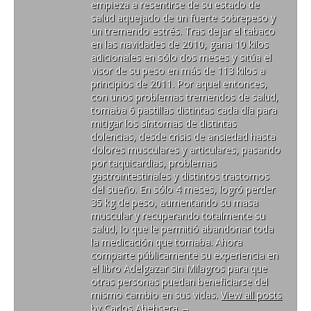
empieza a resentirse de su estado de
salud aquejado de un fuerte sobrepeso y
un tremendo estrés. Tras dejar el tabaco
en las navidades de 2010, gana 10 kilos
adicionales en sólo dos meses y sitúa el
visor de su peso en más de 113 kilos a
principios de 2011. Por aquel entonces,
con unos problemas tremendos de salud,
tomaba 6 pastillas distintas cada día para
mitigar los síntomas de distintas
dolencias, desde crisis de ansiedad hasta
dolores musculares y articulares, pasando
por taquicardias, problemas
gastrointestinales y distintos trastornos
del sueño. En sólo 4 meses, logró perder
35 kg de peso, aumentando su masa
muscular y recuperando totalmente su
salud, lo que le permitió abandonar toda
la medicación que tomaba. Ahora
comparte públicamente su experiencia en
el libro Adelgazar sin Milagros para que
otras personas puedan beneficiarse del
mismo cambio en sus vidas.
View all posts
by Carlos Abehsera
→