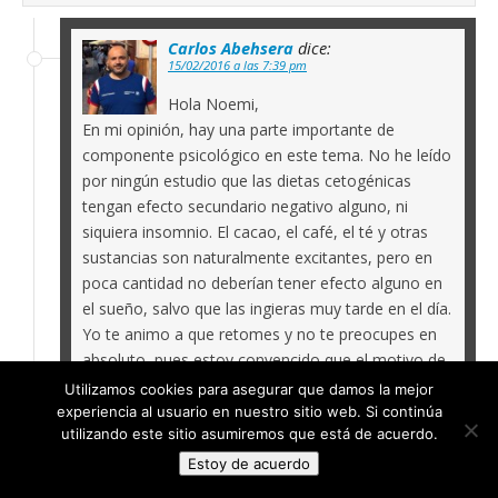
Carlos Abehsera
dice:
15/02/2016 a las 7:39 pm
Hola Noemi,
En mi opinión, hay una parte importante de
componente psicológico en este tema. No he leído
por ningún estudio que las dietas cetogénicas
tengan efecto secundario negativo alguno, ni
siquiera insomnio. El cacao, el café, el té y otras
sustancias son naturalmente excitantes, pero en
poca cantidad no deberían tener efecto alguno en
el sueño, salvo que las ingieras muy tarde en el día.
Yo te animo a que retomes y no te preocupes en
absoluto, pues estoy convencido que el motivo de
ese insomnio que has padecido ha sido otro.
Utilizamos cookies para asegurar que damos la mejor
experiencia al usuario en nuestro sitio web. Si continúa
Saludos,
utilizando este sitio asumiremos que está de acuerdo.
Estoy de acuerdo
Carlos