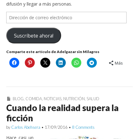
difusión y llegar a más personas.
Dirección
de
correo
Suscríbete ahora!
electrónico
Comparte este artículo de Adelgazar sin Milagros
Más
BLOG
,
COMIDA
,
NOTICIAS
,
NUTRICIÓN
,
SALUD
Cuando la realidad supera la
ficción
by
Carlos Abehsera
•
17/09/2016
•
8 Comments
Hace casi un