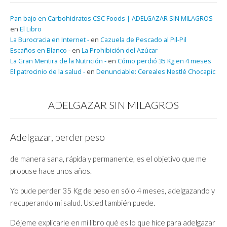
Pan bajo en Carbohidratos CSC Foods | ADELGAZAR SIN MILAGROS
en
El Libro
La Burocracia en Internet -
en
Cazuela de Pescado al Pil-Pil
Escaños en Blanco -
en
La Prohibición del Azúcar
La Gran Mentira de la Nutrición -
en
Cómo perdió 35 Kg en 4 meses
El patrocinio de la salud -
en
Denunciable: Cereales Nestlé Chocapic
ADELGAZAR SIN MILAGROS
Adelgazar, perder peso
de manera sana, rápida y permanente, es el objetivo que me
propuse hace unos años.
Yo pude perder 35 Kg de peso en sólo 4 meses, adelgazando y
recuperando mi salud. Usted también puede.
Déjeme explicarle en mi libro qué es lo que hice para adelgazar