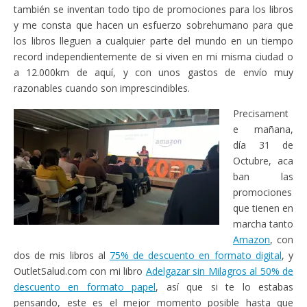
también se inventan todo tipo de promociones para los libros
y me consta que hacen un esfuerzo sobrehumano para que
los libros lleguen a cualquier parte del mundo en un tiempo
record independientemente de si viven en mi misma ciudad o
a 12.000km de aquí, y con unos gastos de envío muy
razonables cuando son imprescindibles.
Precisament
e mañana,
día 31 de
Octubre, aca
ban las
promociones
que tienen en
marcha tanto
Amazon
, con
dos de mis libros al
75% de descuento en formato digital
, y
OutletSalud.com con mi libro
Adelgazar sin Milagros al 50% de
descuento en formato papel
, así que si te lo estabas
pensando, este es el mejor momento posible hasta que