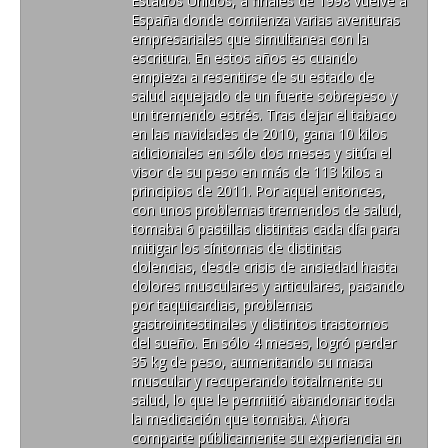
Estados Unidos, a finales de 1998 vuelve a
España donde comienza varias aventuras
empresariales que simultanea con la
escritura. En estos años es cuando
empieza a resentirse de su estado de
salud aquejado de un fuerte sobrepeso y
un tremendo estrés. Tras dejar el tabaco
en las navidades de 2010, gana 10 kilos
adicionales en sólo dos meses y sitúa el
visor de su peso en más de 113 kilos a
principios de 2011. Por aquel entonces,
con unos problemas tremendos de salud,
tomaba 6 pastillas distintas cada día para
mitigar los síntomas de distintas
dolencias, desde crisis de ansiedad hasta
dolores musculares y articulares, pasando
por taquicardias, problemas
gastrointestinales y distintos trastornos
del sueño. En sólo 4 meses, logró perder
35 kg de peso, aumentando su masa
muscular y recuperando totalmente su
salud, lo que le permitió abandonar toda
la medicación que tomaba. Ahora
comparte públicamente su experiencia en