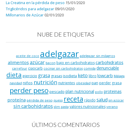
La Creatina en la pérdida de peso
15/01/2020
Triglicéridos para adelgazar
09/01/2020
Millonarios de Azúcar
02/01/2020
NUBE DE ETIQUETAS
adelgazar
adelgazar sin milagros
aceite de coco
azúcar
alimentos
carbohidratos
bajo en carbohidratos
bacon
denunciable
ciaocarb
comida
carrefour
cocinar sin carbohidratos
dieta
keto
grasa
lowcarb
ejercicio
isodieta
grasas
libro
Málaga
nutrición
niños
pan
nutrientes
perder grasa
navidad
obesidad
perder peso
plan nutricional
proteinas
pescado
pollo
receta
salud
proteína
rápido
pérdida de peso
queso
sin azúcar
sin carbohidratos
valores nutricionales
verano
slim pasta
ÚLTIMOS COMENTARIOS