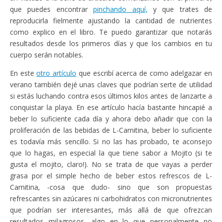
que puedes encontrar
pinchando aquí,
y que trates de
reproducirla fielmente ajustando la cantidad de nutrientes
como explico en el libro. Te puedo garantizar que notarás
resultados desde los primeros días y que los cambios en tu
cuerpo serán notables.
En este
otro artículo
que escribí acerca de como adelgazar en
verano también dejé unas claves que podrían serte de utilidad
si estás luchando contra esos últimos kilos antes de lanzarte a
conquistar la playa. En ese artículo hacía bastante hincapié a
beber lo suficiente cada día y ahora debo añadir que con la
proliferación de las bebidas de L-Carnitina, beber lo suficiente
es todavía más sencillo. Si no las has probado, te aconsejo
que lo hagas, en especial la que tiene sabor a Mojito (si te
gusta el mojito, claro!). No se trata de que vayas a perder
grasa por el simple hecho de beber estos refrescos de L-
Carnitina, -cosa que dudo- sino que son propuestas
refrescantes sin azúcares ni carbohidratos con micronutrientes
que podrían ser interesantes, más allá de que ofrezcan
resultados milagrosos, algo en lo que personalmente no