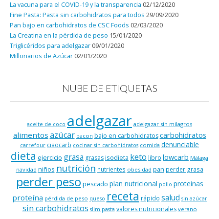
La vacuna para el COVID-19 y la transparencia
02/12/2020
Fine Pasta: Pasta sin carbohidratos para todos
29/09/2020
Pan bajo en carbohidratos de CSC Foods
02/03/2020
La Creatina en la pérdida de peso
15/01/2020
Triglicéridos para adelgazar
09/01/2020
Millonarios de Azúcar
02/01/2020
NUBE DE ETIQUETAS
adelgazar
adelgazar sin milagros
aceite de coco
azúcar
alimentos
carbohidratos
bajo en carbohidratos
bacon
denunciable
ciaocarb
comida
carrefour
cocinar sin carbohidratos
dieta
keto
grasa
lowcarb
ejercicio
isodieta
grasas
libro
Málaga
nutrición
niños
pan
nutrientes
perder grasa
navidad
obesidad
perder peso
plan nutricional
proteinas
pescado
pollo
receta
salud
proteína
rápido
pérdida de peso
queso
sin azúcar
sin carbohidratos
valores nutricionales
verano
slim pasta