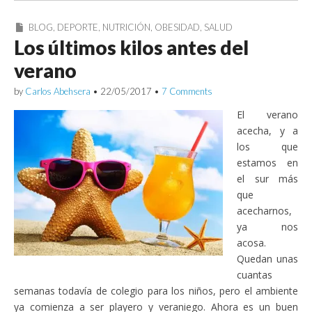
BLOG
,
DEPORTE
,
NUTRICIÓN
,
OBESIDAD
,
SALUD
Los últimos kilos antes del
verano
by
Carlos Abehsera
•
22/05/2017
•
7 Comments
El verano
acecha, y a
los que
estamos en
el sur más
que
acecharnos,
ya nos
acosa.
Quedan unas
cuantas
semanas todavía de colegio para los niños, pero el ambiente
ya comienza a ser playero y veraniego. Ahora es un buen