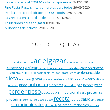
La vacuna para el COVID-19 y la transparencia
02/12/2020
Fine Pasta: Pasta sin carbohidratos para todos
29/09/2020
Pan bajo en carbohidratos de CSC Foods
02/03/2020
La Creatina en la pérdida de peso
15/01/2020
Triglicéridos para adelgazar
09/01/2020
Millonarios de Azúcar
02/01/2020
NUBE DE ETIQUETAS
adelgazar
adelgazar sin milagros
aceite de coco
azúcar
alimentos
carbohidratos
bajo en carbohidratos
bacon
denunciable
ciaocarb
comida
carrefour
cocinar sin carbohidratos
dieta
keto
grasa
lowcarb
ejercicio
isodieta
grasas
libro
Málaga
nutrición
niños
pan
nutrientes
perder grasa
navidad
obesidad
perder peso
plan nutricional
proteinas
pescado
pollo
receta
salud
proteína
rápido
pérdida de peso
queso
sin azúcar
sin carbohidratos
valores nutricionales
verano
slim pasta