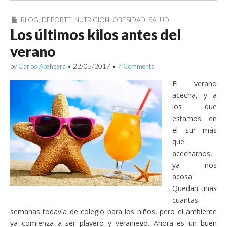
BLOG
,
DEPORTE
,
NUTRICIÓN
,
OBESIDAD
,
SALUD
Los últimos kilos antes del
verano
by
Carlos Abehsera
•
22/05/2017
•
7 Comments
El verano
acecha, y a
los que
estamos en
el sur más
que
acecharnos,
ya nos
acosa.
Quedan unas
cuantas
semanas todavía de colegio para los niños, pero el ambiente
ya comienza a ser playero y veraniego. Ahora es un buen