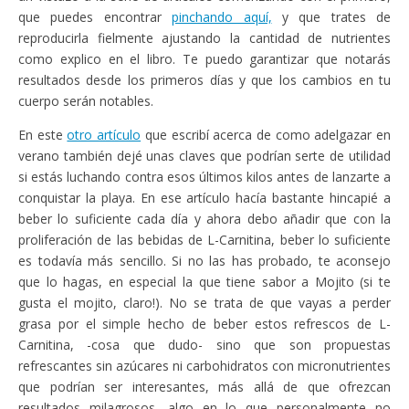
que puedes encontrar
pinchando aquí,
y que trates de
reproducirla fielmente ajustando la cantidad de nutrientes
como explico en el libro. Te puedo garantizar que notarás
resultados desde los primeros días y que los cambios en tu
cuerpo serán notables.
En este
otro artículo
que escribí acerca de como adelgazar en
verano también dejé unas claves que podrían serte de utilidad
si estás luchando contra esos últimos kilos antes de lanzarte a
conquistar la playa. En ese artículo hacía bastante hincapié a
beber lo suficiente cada día y ahora debo añadir que con la
proliferación de las bebidas de L-Carnitina, beber lo suficiente
es todavía más sencillo. Si no las has probado, te aconsejo
que lo hagas, en especial la que tiene sabor a Mojito (si te
gusta el mojito, claro!). No se trata de que vayas a perder
grasa por el simple hecho de beber estos refrescos de L-
Carnitina, -cosa que dudo- sino que son propuestas
refrescantes sin azúcares ni carbohidratos con micronutrientes
que podrían ser interesantes, más allá de que ofrezcan
resultados milagrosos, algo en lo que personalmente no