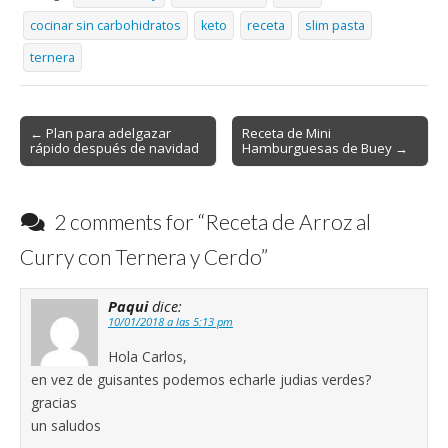
cocinar sin carbohidratos
keto
receta
slim pasta
ternera
Post
← Plan para adelgazar
Receta de Mini
rápido después de navidad
Hamburguesas de Buey →
navigation
2 comments for “
Receta de Arroz al
Curry con Ternera y Cerdo
”
Paqui
dice:
10/01/2018 a las 5:13 pm
Hola Carlos,
en vez de guisantes podemos echarle judias verdes?
gracias
un saludos