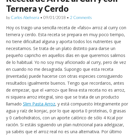
Ternera y Cerdo
by
Carlos Abehsera
•
09/01/2018
•
2 Comments
Hoy os traigo una sencilla receta de «falso» arroz al curry con
ternera y cerdo. Esta receta se prepara en muy poco tiempo,
no tiene dificultad alguna y aporta todos los nutrientes que
necesitamos. Se trata de un plato distinto para darse un
pequeño capricho en aquellos días en que queremos salirnos
de lo habitual. Yo no soy muy aficionado al curry, pero de vez
en cuando no me desagrada. Supongo que esta receta
(inventada) puede hacerse con otras especies consiguiendo
resultados igualmente buenos. Tengo que recordaros, antes
de empezar, que el «arroz» que lleva esta receta no es arroz,
ni siquiera arroz integral, sino que se trata de un producto
llamado
Slim Pasta Arroz
, y está compuesto íntegramente por
agua y raíz de konjac, por lo que aporta 0 proteínas, 0 grasas
y 0 carbohidratos, con un aporte calórico de sólo 4 Kcal por
ración. Si estáis siguiendo un plan nutricional para adelgazar,
ya sabéis que el arroz real no es una alternativa. Por último