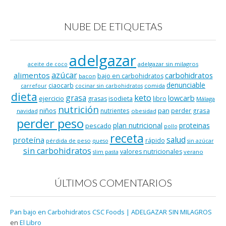
NUBE DE ETIQUETAS
adelgazar
adelgazar sin milagros
aceite de coco
azúcar
alimentos
carbohidratos
bajo en carbohidratos
bacon
denunciable
ciaocarb
comida
carrefour
cocinar sin carbohidratos
dieta
keto
grasa
lowcarb
ejercicio
isodieta
grasas
libro
Málaga
nutrición
niños
pan
nutrientes
perder grasa
navidad
obesidad
perder peso
plan nutricional
proteinas
pescado
pollo
receta
salud
proteína
rápido
pérdida de peso
queso
sin azúcar
sin carbohidratos
valores nutricionales
verano
slim pasta
ÚLTIMOS COMENTARIOS
Pan bajo en Carbohidratos CSC Foods | ADELGAZAR SIN MILAGROS
en
El Libro