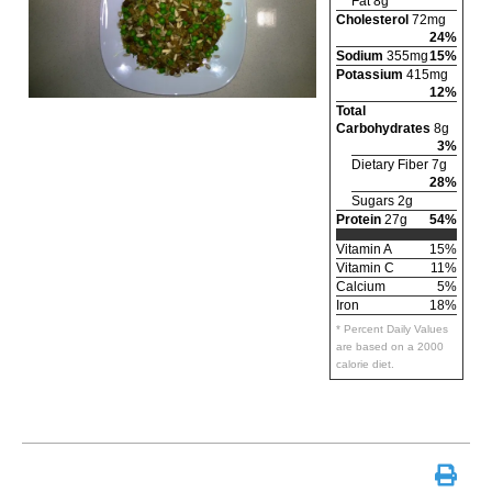
Fat 8g
Cholesterol
72mg
24%
Sodium
355mg
15%
Potassium
415mg
12%
Total
Carbohydrates
8g
3%
Dietary Fiber 7g
28%
Sugars 2g
Protein
27g
54%
Vitamin A
15%
Vitamin C
11%
Calcium
5%
Iron
18%
* Percent Daily Values
are based on a 2000
calorie diet.