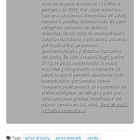
visor de su peso en más de 113 kilos a
principios de 2011. Por aquel entonces,
con unos problemas tremendos de salud,
tomaba 6 pastillas distintas cada día para
mitigar los síntomas de distintas
dolencias, desde crisis de ansiedad hasta
dolores musculares y articulares, pasando
por taquicardias, problemas
gastrointestinales y distintos trastornos
del sueño. En sólo 4 meses, logró perder
35 kg de peso, aumentando su masa
muscular y recuperando totalmente su
salud, lo que le permitió abandonar toda
la medicación que tomaba. Ahora
comparte públicamente su experiencia en
el libro Adelgazar sin Milagros para que
otras personas puedan beneficiarse del
mismo cambio en sus vidas.
View all posts
by Carlos Abehsera
→
Tags:
arroz al curry
arroz lowcarb
cerdo