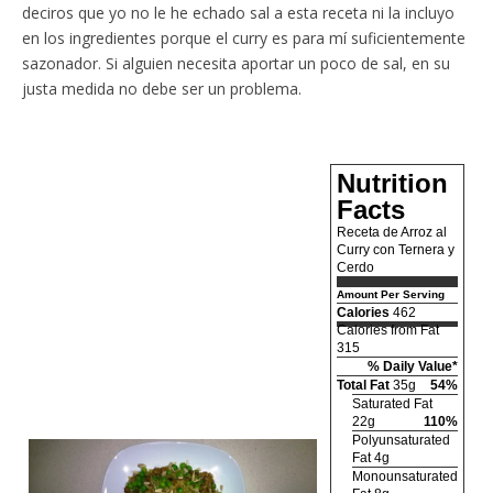
deciros que yo no le he echado sal a esta receta ni la incluyo
en los ingredientes porque el curry es para mí suficientemente
sazonador. Si alguien necesita aportar un poco de sal, en su
justa medida no debe ser un problema.
Nutrition
Facts
Receta de Arroz al
Curry con Ternera y
Cerdo
Amount Per Serving
Calories
462
Calories from Fat
315
% Daily Value*
Total Fat
35g
54%
Saturated Fat
22g
110%
Polyunsaturated
Fat 4g
Monounsaturated