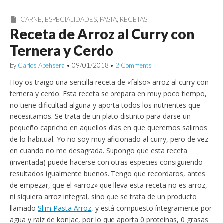
CARNE
,
ESPECIALIDADES
,
PASTA
,
RECETAS
Receta de Arroz al Curry con
Ternera y Cerdo
by
Carlos Abehsera
•
09/01/2018
•
2 Comments
Hoy os traigo una sencilla receta de «falso» arroz al curry con
ternera y cerdo. Esta receta se prepara en muy poco tiempo,
no tiene dificultad alguna y aporta todos los nutrientes que
necesitamos. Se trata de un plato distinto para darse un
pequeño capricho en aquellos días en que queremos salirnos
de lo habitual. Yo no soy muy aficionado al curry, pero de vez
en cuando no me desagrada. Supongo que esta receta
(inventada) puede hacerse con otras especies consiguiendo
resultados igualmente buenos. Tengo que recordaros, antes
de empezar, que el «arroz» que lleva esta receta no es arroz,
ni siquiera arroz integral, sino que se trata de un producto
llamado
Slim Pasta Arroz
, y está compuesto íntegramente por
agua y raíz de konjac, por lo que aporta 0 proteínas, 0 grasas