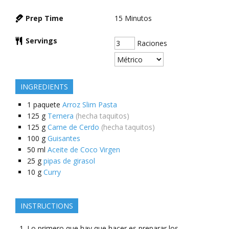
Prep Time
15
Minutos
Servings
Raciones
INGREDIENTS
1
paquete
Arroz Slim Pasta
125
g
Ternera
(hecha taquitos)
125
g
Carne de Cerdo
(hecha taquitos)
100
g
Guisantes
50
ml
Aceite de Coco Virgen
25
g
pipas de girasol
10
g
Curry
INSTRUCTIONS
Lo primero que hay que hacer es preparar los