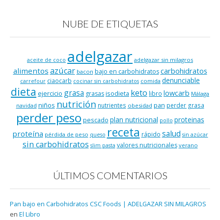
NUBE DE ETIQUETAS
adelgazar
adelgazar sin milagros
aceite de coco
azúcar
alimentos
carbohidratos
bajo en carbohidratos
bacon
denunciable
ciaocarb
comida
carrefour
cocinar sin carbohidratos
dieta
keto
grasa
lowcarb
ejercicio
isodieta
grasas
libro
Málaga
nutrición
niños
pan
nutrientes
perder grasa
navidad
obesidad
perder peso
plan nutricional
proteinas
pescado
pollo
receta
salud
proteína
rápido
pérdida de peso
queso
sin azúcar
sin carbohidratos
valores nutricionales
verano
slim pasta
ÚLTIMOS COMENTARIOS
Pan bajo en Carbohidratos CSC Foods | ADELGAZAR SIN MILAGROS
en
El Libro