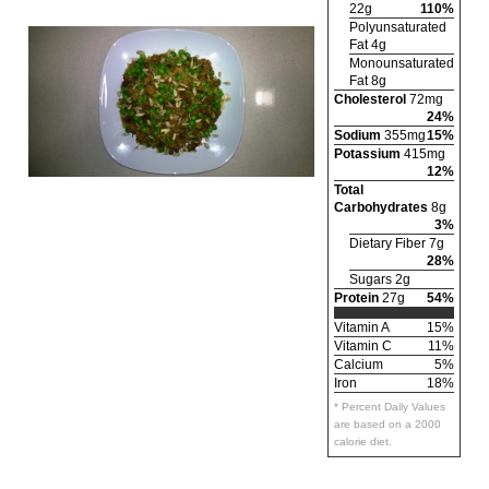
22g
110%
Polyunsaturated
Fat 4g
Monounsaturated
Fat 8g
Cholesterol
72mg
24%
Sodium
355mg
15%
Potassium
415mg
12%
Total
Carbohydrates
8g
3%
Dietary Fiber 7g
28%
Sugars 2g
Protein
27g
54%
Vitamin A
15%
Vitamin C
11%
Calcium
5%
Iron
18%
* Percent Daily Values
are based on a 2000
calorie diet.