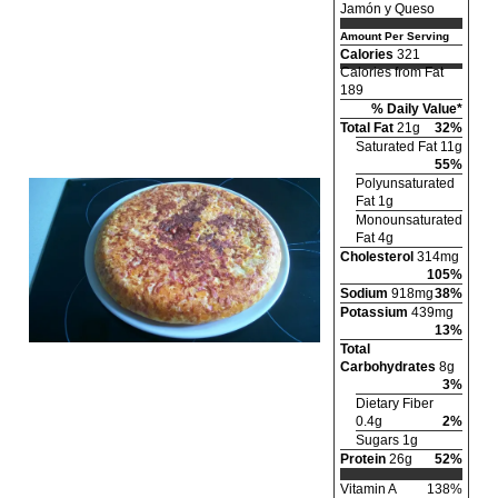
Jamón y Queso
Amount Per Serving
Calories
321
Calories from Fat
189
% Daily Value*
Total Fat
21g
32%
Saturated Fat 11g
55%
Polyunsaturated
Fat 1g
Monounsaturated
Fat 4g
Cholesterol
314mg
105%
Sodium
918mg
38%
Potassium
439mg
13%
Total
Carbohydrates
8g
3%
Dietary Fiber
0.4g
2%
Sugars 1g
Protein
26g
52%
Vitamin A
138%