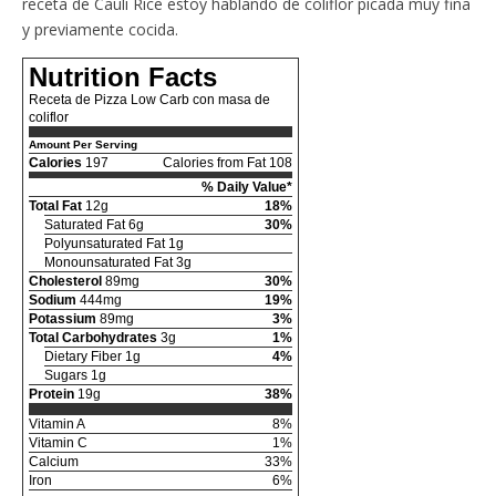
receta de Cauli Rice estoy hablando de coliflor picada muy fina
y previamente cocida.
Nutrition Facts
Receta de Pizza Low Carb con masa de
coliflor
Amount Per Serving
Calories
197
Calories from Fat 108
% Daily Value*
Total Fat
12g
18%
Saturated Fat 6g
30%
Polyunsaturated Fat 1g
Monounsaturated Fat 3g
Cholesterol
89mg
30%
Sodium
444mg
19%
Potassium
89mg
3%
Total Carbohydrates
3g
1%
Dietary Fiber 1g
4%
Sugars 1g
Protein
19g
38%
Vitamin A
8%
Vitamin C
1%
Calcium
33%
Iron
6%