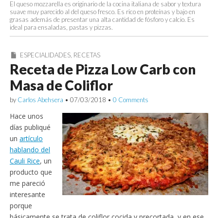
El queso mozzarella es originario de la cocina italiana de sabor y textura
suave muy parecido al del queso fresco. Es rico en proteínas y bajo en
grasas además de presentar una alta cantidad de fósforo y calcio. Es
ideal para ensaladas, pastas y pizzas.
ESPECIALIDADES
,
RECETAS
Receta de Pizza Low Carb con
Masa de Coliflor
by
Carlos Abehsera
•
07/03/2018
•
0 Comments
Hace unos
días publiqué
un
artículo
hablando del
Cauli Rice
, un
producto que
me pareció
interesante
porque
básicamente se trata de coliflor cocida y precortada, y en ese