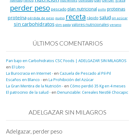
navidad
obesidad
perder peso
plan nutricional
proteinas
pescado
pollo
receta
salud
proteína
rápido
pérdida de peso
queso
sin azúcar
sin carbohidratos
valores nutricionales
verano
slim pasta
ÚLTIMOS COMENTARIOS
Pan bajo en Carbohidratos CSC Foods | ADELGAZAR SIN MILAGROS
en
El Libro
La Burocracia en Internet -
en
Cazuela de Pescado al Pil-Pil
Escaños en Blanco -
en
La Prohibición del Azúcar
La Gran Mentira de la Nutrición -
en
Cómo perdió 35 Kg en 4 meses
El patrocinio de la salud -
en
Denunciable: Cereales Nestlé Chocapic
ADELGAZAR SIN MILAGROS
Adelgazar, perder peso