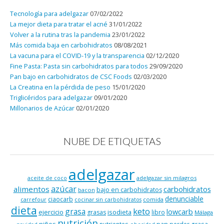
Tecnología para adelgazar
07/02/2022
La mejor dieta para tratar el acné
31/01/2022
Volver a la rutina tras la pandemia
23/01/2022
Más comida baja en carbohidratos
08/08/2021
La vacuna para el COVID-19 y la transparencia
02/12/2020
Fine Pasta: Pasta sin carbohidratos para todos
29/09/2020
Pan bajo en carbohidratos de CSC Foods
02/03/2020
La Creatina en la pérdida de peso
15/01/2020
Triglicéridos para adelgazar
09/01/2020
Millonarios de Azúcar
02/01/2020
NUBE DE ETIQUETAS
adelgazar
adelgazar sin milagros
aceite de coco
azúcar
alimentos
carbohidratos
bajo en carbohidratos
bacon
denunciable
ciaocarb
comida
carrefour
cocinar sin carbohidratos
dieta
keto
grasa
lowcarb
ejercicio
isodieta
grasas
libro
Málaga
nutrición
niños
pan
nutrientes
perder grasa