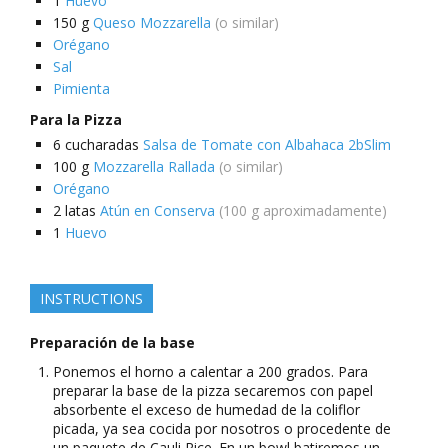
1
Huevo
150
g
Queso Mozzarella
(o similar)
Orégano
Sal
Pimienta
Para la Pizza
6
cucharadas
Salsa de Tomate con Albahaca 2bSlim
100
g
Mozzarella Rallada
(o similar)
Orégano
2
latas
Atún en Conserva
(100 g aproximadamente)
1
Huevo
INSTRUCTIONS
Preparación de la base
Ponemos el horno a calentar a 200 grados. Para
preparar la base de la pizza secaremos con papel
absorbente el exceso de humedad de la coliflor
picada, ya sea cocida por nosotros o procedente de
un paquete de Cauli Rice. En un bowl batiremos un