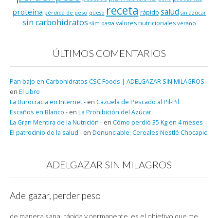
receta
salud
proteína
rápido
pérdida de peso
queso
sin azúcar
sin carbohidratos
valores nutricionales
verano
slim pasta
ÚLTIMOS COMENTARIOS
Pan bajo en Carbohidratos CSC Foods | ADELGAZAR SIN MILAGROS
en
El Libro
La Burocracia en Internet -
en
Cazuela de Pescado al Pil-Pil
Escaños en Blanco -
en
La Prohibición del Azúcar
La Gran Mentira de la Nutrición -
en
Cómo perdió 35 Kg en 4 meses
El patrocinio de la salud -
en
Denunciable: Cereales Nestlé Chocapic
ADELGAZAR SIN MILAGROS
Adelgazar, perder peso
de manera sana, rápida y permanente, es el objetivo que me