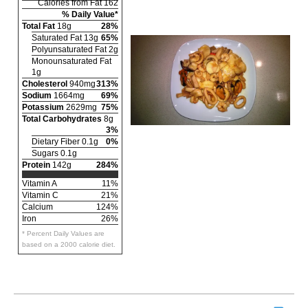
Calories from Fat 162
% Daily Value*
Total Fat
18g
28%
Saturated Fat 13g
65%
Polyunsaturated Fat 2g
Monounsaturated Fat
1g
Cholesterol
940mg
313%
Sodium
1664mg
69%
Potassium
2629mg
75%
Total Carbohydrates
8g
3%
Dietary Fiber 0.1g
0%
Sugars 0.1g
Protein
142g
284%
Vitamin A
11%
Vitamin C
21%
Calcium
124%
Iron
26%
* Percent Daily Values are
based on a 2000 calorie diet.