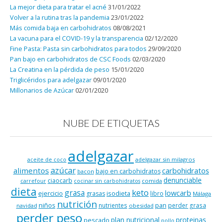
La mejor dieta para tratar el acné
31/01/2022
Volver a la rutina tras la pandemia
23/01/2022
Más comida baja en carbohidratos
08/08/2021
La vacuna para el COVID-19 y la transparencia
02/12/2020
Fine Pasta: Pasta sin carbohidratos para todos
29/09/2020
Pan bajo en carbohidratos de CSC Foods
02/03/2020
La Creatina en la pérdida de peso
15/01/2020
Triglicéridos para adelgazar
09/01/2020
Millonarios de Azúcar
02/01/2020
NUBE DE ETIQUETAS
adelgazar
adelgazar sin milagros
aceite de coco
azúcar
alimentos
carbohidratos
bajo en carbohidratos
bacon
denunciable
ciaocarb
comida
carrefour
cocinar sin carbohidratos
dieta
keto
grasa
lowcarb
ejercicio
isodieta
grasas
libro
Málaga
nutrición
niños
pan
nutrientes
perder grasa
navidad
obesidad
perder peso
plan nutricional
proteinas
pescado
pollo