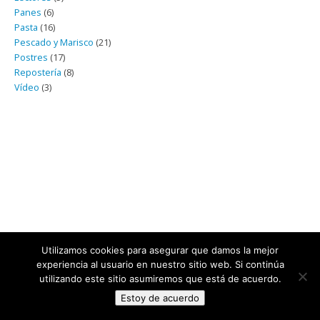
Panes
(6)
Pasta
(16)
Pescado y Marisco
(21)
Postres
(17)
Repostería
(8)
Vídeo
(3)
Utilizamos cookies para asegurar que damos la mejor
experiencia al usuario en nuestro sitio web. Si continúa
utilizando este sitio asumiremos que está de acuerdo.
Estoy de acuerdo