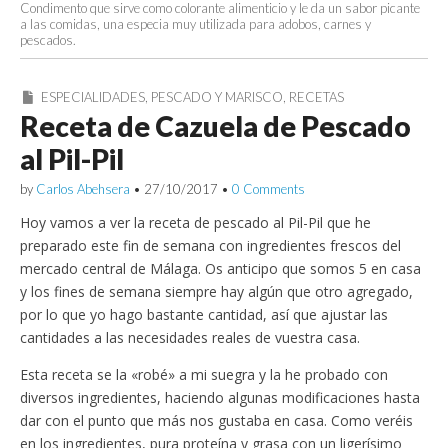
Condimento que sirve como colorante alimenticio y le da un sabor picante
a las comidas, una especia muy utilizada para adobos, carnes y
pescados.
ESPECIALIDADES
,
PESCADO Y MARISCO
,
RECETAS
Receta de Cazuela de Pescado
al Pil-Pil
by
Carlos Abehsera
•
27/10/2017
•
0 Comments
Hoy vamos a ver la receta de pescado al Pil-Pil que he
preparado este fin de semana con ingredientes frescos del
mercado central de Málaga. Os anticipo que somos 5 en casa
y los fines de semana siempre hay algún que otro agregado,
por lo que yo hago bastante cantidad, así que ajustar las
cantidades a las necesidades reales de vuestra casa.
Esta receta se la «robé» a mi suegra y la he probado con
diversos ingredientes, haciendo algunas modificaciones hasta
dar con el punto que más nos gustaba en casa. Como veréis
en los ingredientes, pura proteína y grasa con un ligerísimo