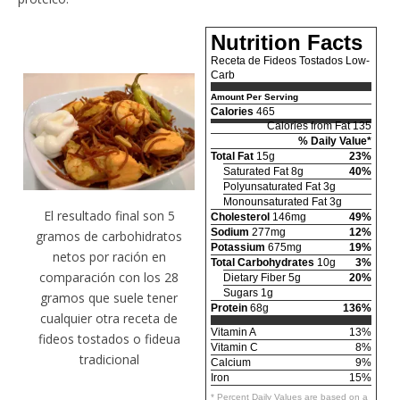
Nutrition Facts
Receta de Fideos Tostados Low-
Carb
Amount Per Serving
Calories
465
Calories from Fat 135
% Daily Value*
Total Fat
15g
23%
Saturated Fat 8g
40%
Polyunsaturated Fat 3g
Monounsaturated Fat 3g
El resultado final son 5
Cholesterol
146mg
49%
Sodium
277mg
12%
gramos de carbohidratos
Potassium
675mg
19%
netos por ración en
Total Carbohydrates
10g
3%
comparación con los 28
Dietary Fiber 5g
20%
Sugars 1g
gramos que suele tener
Protein
68g
136%
cualquier otra receta de
Vitamin A
13%
fideos tostados o fideua
Vitamin C
8%
tradicional
Calcium
9%
Iron
15%
* Percent Daily Values are based on a