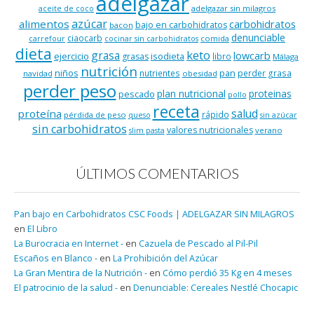
adelgazar
adelgazar sin milagros
aceite de coco
azúcar
alimentos
carbohidratos
bajo en carbohidratos
bacon
denunciable
ciaocarb
comida
carrefour
cocinar sin carbohidratos
dieta
keto
grasa
lowcarb
ejercicio
isodieta
grasas
libro
Málaga
nutrición
niños
pan
nutrientes
perder grasa
navidad
obesidad
perder peso
plan nutricional
proteinas
pescado
pollo
receta
salud
proteína
rápido
pérdida de peso
queso
sin azúcar
sin carbohidratos
valores nutricionales
verano
slim pasta
ÚLTIMOS COMENTARIOS
Pan bajo en Carbohidratos CSC Foods | ADELGAZAR SIN MILAGROS
en
El Libro
La Burocracia en Internet -
en
Cazuela de Pescado al Pil-Pil
Escaños en Blanco -
en
La Prohibición del Azúcar
La Gran Mentira de la Nutrición -
en
Cómo perdió 35 Kg en 4 meses
El patrocinio de la salud -
en
Denunciable: Cereales Nestlé Chocapic