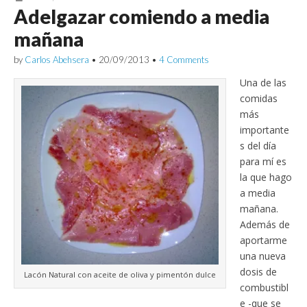
Adelgazar comiendo a media
mañana
by
Carlos Abehsera
•
20/09/2013
•
4 Comments
Una de las
comidas
más
importante
s del día
para mí es
la que hago
a media
mañana.
Además de
aportarme
una nueva
dosis de
Lacón Natural con aceite de oliva y pimentón dulce
combustibl
e -que se