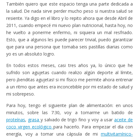
También quiero que este espacio tenga una parte dedicada a
la salud. De nada sirve perder mucho peso si nuestra salud se
resiente. Ya digo en el libro y lo repito ahora que desde Abril de
2011, cuando empecé mi nuevo plan nutricional, hasta hoy, no
he vuelto a ponerme enfermo, ni siquiera un mal resfriado.
Esto, que a algunos les puede parecer trivial, puedo garantizar
que para una persona que tomaba seis pastillas diarias como
yo es un absoluto logro.
En todos estos meses, casi tres años ya, lo único que he
sufrido son agujetas cuando realizo algún deporte al límite,
pero ¡benditas agujetas! si mi físico me permite ahora entrenar
a un ritmo que antes era inconcebible por mi estado de salud y
mi sobrepeso.
Para hoy, tengo el siguiente plan de alimentación: en unos
minutos, sobre las 7:30, voy a tomarme un batido de
proteínas
,
grasa
y salvado de trigo fino y voy a usar
aceite de
coco virgen ecológico
para hacerlo. Para empezar el día con
energía, voy a tomar una cápsula de mi
multivitamínico-