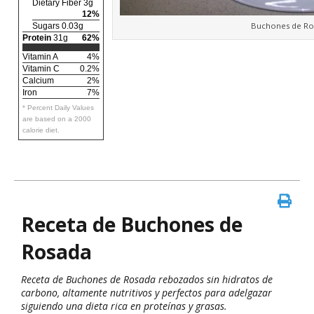
Dietary Fiber 3g
12%
Buchones de Ro
Sugars 0.03g
Protein
31g
62%
Vitamin A
4%
Vitamin C
0.2%
Calcium
2%
Iron
7%
* Percent Daily Values
are based on a 2000
calorie diet.
Receta de Buchones de
Rosada
Receta de Buchones de Rosada rebozados sin hidratos de
carbono, altamente nutritivos y perfectos para adelgazar
siguiendo una dieta rica en proteínas y grasas.