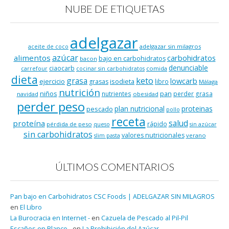
NUBE DE ETIQUETAS
adelgazar
adelgazar sin milagros
aceite de coco
azúcar
alimentos
carbohidratos
bajo en carbohidratos
bacon
denunciable
ciaocarb
comida
carrefour
cocinar sin carbohidratos
dieta
keto
grasa
lowcarb
ejercicio
isodieta
grasas
libro
Málaga
nutrición
niños
pan
nutrientes
perder grasa
navidad
obesidad
perder peso
plan nutricional
proteinas
pescado
pollo
receta
salud
proteína
rápido
pérdida de peso
queso
sin azúcar
sin carbohidratos
valores nutricionales
verano
slim pasta
ÚLTIMOS COMENTARIOS
Pan bajo en Carbohidratos CSC Foods | ADELGAZAR SIN MILAGROS
en
El Libro
La Burocracia en Internet -
en
Cazuela de Pescado al Pil-Pil
Escaños en Blanco -
en
La Prohibición del Azúcar