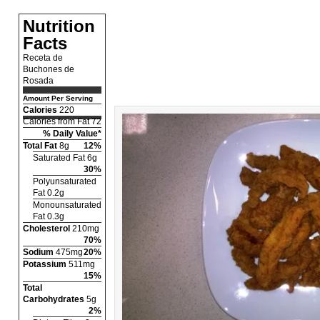
Nutrition
Facts
Receta de
Buchones de
Rosada
Amount Per Serving
Calories
220
Calories from Fat 72
% Daily Value*
Total Fat
8g
12%
Saturated Fat 6g
30%
Polyunsaturated
Fat 0.2g
Monounsaturated
Fat 0.3g
Cholesterol
210mg
70%
Sodium
475mg
20%
Potassium
511mg
15%
Total
Carbohydrates
5g
2%