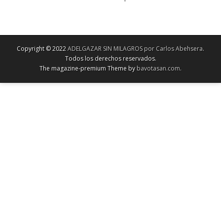
Copyright © 2022
ADELGAZAR SIN MILAGROS por Carlos Abehsera
.
Todos los derechos reservados.
The magazine-premium Theme by
bavotasan.com
.