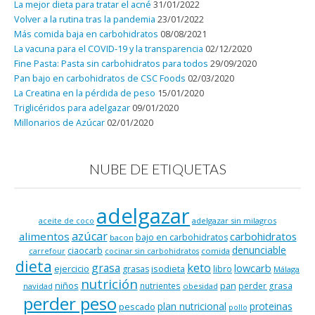
La mejor dieta para tratar el acné
31/01/2022
Volver a la rutina tras la pandemia
23/01/2022
Más comida baja en carbohidratos
08/08/2021
La vacuna para el COVID-19 y la transparencia
02/12/2020
Fine Pasta: Pasta sin carbohidratos para todos
29/09/2020
Pan bajo en carbohidratos de CSC Foods
02/03/2020
La Creatina en la pérdida de peso
15/01/2020
Triglicéridos para adelgazar
09/01/2020
Millonarios de Azúcar
02/01/2020
NUBE DE ETIQUETAS
adelgazar
adelgazar sin milagros
aceite de coco
azúcar
alimentos
carbohidratos
bajo en carbohidratos
bacon
denunciable
ciaocarb
comida
carrefour
cocinar sin carbohidratos
dieta
keto
grasa
lowcarb
ejercicio
isodieta
grasas
libro
Málaga
nutrición
niños
pan
nutrientes
perder grasa
navidad
obesidad
perder peso
plan nutricional
proteinas
pescado
pollo