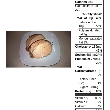
Calories
454
Calories from Fat
270
% Daily Value*
Total Fat
30g
46%
Saturated Fat
10g
50%
Polyunsaturated
Fat 3g
Monounsaturated
Fat 13g
Cholesterol
135mg
45%
Sodium
586mg
24%
Potassium
760mg
22%
Total
Carbohydrates
1g
0%
Dietary Fiber
0.2g
1%
Sugars 0.004g
Protein
43g
86%
Vitamin A
0.2%
Vitamin C
2%
Calcium
4%