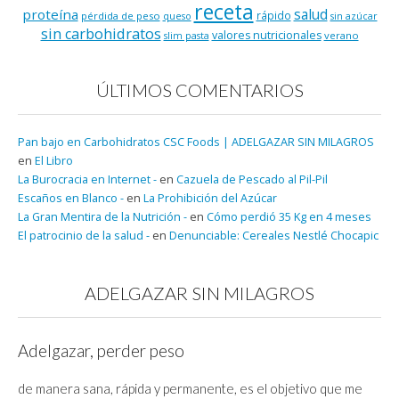
receta
salud
proteína
rápido
pérdida de peso
queso
sin azúcar
sin carbohidratos
valores nutricionales
verano
slim pasta
ÚLTIMOS COMENTARIOS
Pan bajo en Carbohidratos CSC Foods | ADELGAZAR SIN MILAGROS
en
El Libro
La Burocracia en Internet -
en
Cazuela de Pescado al Pil-Pil
Escaños en Blanco -
en
La Prohibición del Azúcar
La Gran Mentira de la Nutrición -
en
Cómo perdió 35 Kg en 4 meses
El patrocinio de la salud -
en
Denunciable: Cereales Nestlé Chocapic
ADELGAZAR SIN MILAGROS
Adelgazar, perder peso
de manera sana, rápida y permanente, es el objetivo que me