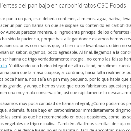
dientes del pan bajo en carbohidratos CSC Foods
mar pan a un pan, este debería contener, al menos, agua, harina, levad
cer un pan con harina sin que se dispare su contenido en carbohidra
o? Aunque parezca mentira, el ingrediente principal de los diferent
o ha sido la paciencia, porque hasta llegar donde estamos hemos cr
as aberraciones con masas que, o bien no se levantaban, o bien no se
enían un sabor, digamos, poco agradable. Al final, llegamos a la concl
e ser harina de trigo verdaderamente integral, no como las falsas ha
culo
. Y utilizando una harina integral de alta calidad, nos dimos cuent
rina para que la masa cuajase, al contrario, hacia falta realmente poc
 poca harina, nos salía un pan muy pequeño, por lo que había que
más grande, y aunque hemos visto que otros fabricantes apuestan 
enen una muy mala conservación, así que rápidamente lo descartamo
usábamos muy poca cantidad de harina integral, ¿Cómo podíamos pr
ue, además, fuese bajo en carbohidratos? Inmediatamente dirigimos
de las semillas que he recomendado en otras ocasiones, como las semi
bras vegetales de trigo e inulina. También añadimos semillas de soja 
mente, que desde luego no es ni barata ni fácil de encontrar, pero c