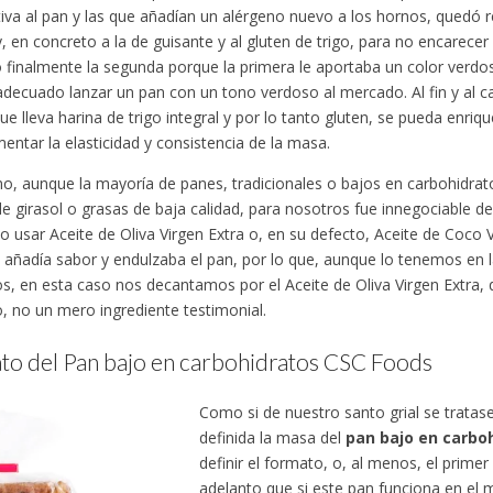
ativa al pan y las que añadían un alérgeno nuevo a los hornos, quedó r
y, en concreto a la de guisante y al gluten de trigo, para no encarecer
o finalmente la segunda porque la primera le aportaba un color verdo
adecuado lanzar un pan con un tono verdoso al mercado. Al fin y al c
ue lleva harina de trigo integral y por lo tanto gluten, se pueda enri
entar la elasticidad y consistencia de la masa.
mo, aunque la mayoría de panes, tradicionales o bajos en carbohidrat
de girasol o grasas de baja calidad, para nosotros fue innegociable d
usar Aceite de Oliva Virgen Extra o, en su defecto, Aceite de Coco V
añadía sabor y endulzaba el pan, por lo que, aunque lo tenemos en 
s, en esta caso nos decantamos por el Aceite de Oliva Virgen Extra,
, no un mero ingrediente testimonial.
to del Pan bajo en carbohidratos CSC Foods
Como si de nuestro santo grial se tratas
definida la masa del
pan bajo en carbo
definir el formato, o, al menos, el prime
adelanto que si este pan funciona en el