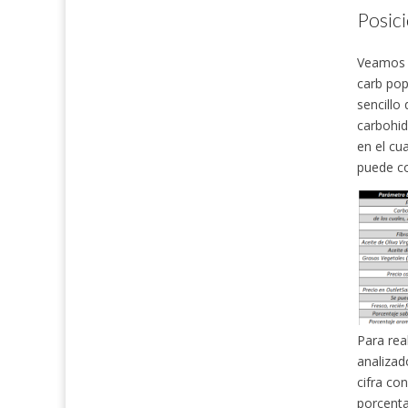
Posic
Veamos a
carb pop
sencillo
carbohid
en el cu
puede co
Para rea
analizad
cifra co
porcenta