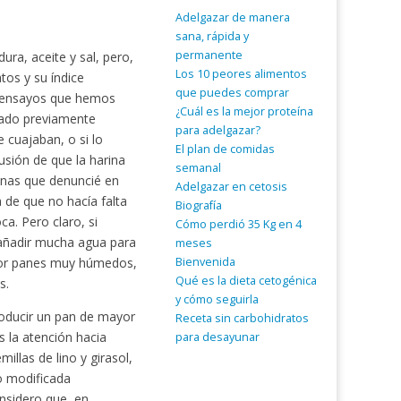
Adelgazar de manera
sana, rápida y
permanente
ura, aceite y sal, pero,
Los 10 peores alimentos
tos y su índice
que puedes comprar
es ensayos que hemos
¿Cuál es la mejor proteína
eado previamente
para adelgazar?
 cuajaban, o si lo
El plan de comidas
usión de que la harina
semanal
rinas que denuncié en
Adelgazar en cetosis
a de que no hacía falta
Biografía
a. Pero claro, si
Cómo perdió 35 Kg en 4
 añadir mucha agua para
meses
Bienvenida
por panes muy húmedos,
Qué es la dieta cetogénica
s.
y cómo seguirla
oducir un pan de mayor
Receta sin carbohidratos
 la atención hacia
para desayunar
llas de lino y girasol,
no modificada
onsidero que, en