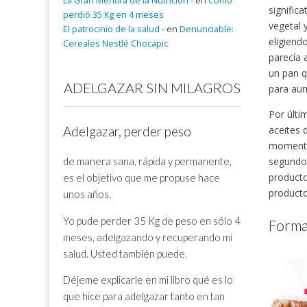
La Gran Mentira de la Nutrición -
en
Cómo
signific
perdió 35 Kg en 4 meses
vegetal 
El patrocinio de la salud -
en
Denunciable:
eligiend
Cereales Nestlé Chocapic
parecía 
un pan q
ADELGAZAR SIN MILAGROS
para aum
Por últi
aceites 
Adelgazar, perder peso
momento 
de manera sana, rápida y permanente,
segundo 
producto
es el objetivo que me propuse hace
producto
unos años.
Yo pude perder 35 Kg de peso en sólo 4
Forma
meses, adelgazando y recuperando mi
salud. Usted también puede.
Déjeme explicarle en mi libro qué es lo
que hice para adelgazar tanto en tan