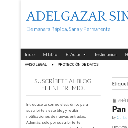
ADELGAZAR SI
De manera Rápida, Sana y Permanente
Main
Skip
Inicio
El Libro
El Autor
Testimonios
H
menu
to
Sub
AVISO LEGAL
PROTECCIÓN DE DATOS
content
menu
SUSCRÍBETE AL BLOG,
Etique
¡TIENE PREMIO!
ANÁLI
Introduce tu correo electrónico para
Pan 
suscribirte a este blog y recibir
notificaciones de nuevas entradas.
by
Carlos
Además, sólo por suscribirte, te
Hoy voy 