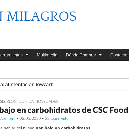
N MILAGROS
erramientas
Multimedia
Dónde Comprar
Contacto
ta:
alimentación lowcarb
SIS
,
BLOG
,
COMIDA
,
NOVEDADES
bajo en carbohidratos de CSC Food
 Abehsera
•
02/03/2020
•
22 Comments
a hablar del nuevo
pan bajo en carbohidratos