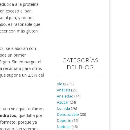
educida a la proteína
 en exceso el pan,
so al pan, y no nos
abo, es razonable que
quecer con más gluten
os, se elaboran con
esde un primer
CATEGORÍAS
irgen. Sin embargo, el
DEL BLOG
la recámara para otros
 que supone un 2,5% del
Blog
(235)
Análisis
(35)
Ansiedad
(14)
Azúcar
(24)
Comida
(76)
e, una vez que teníamos
Denunciable
(28)
hidratos
, quedaba por
Deporte
(16)
r formato, porque ya
Noticias
(46)
 mercado, lanzaremos