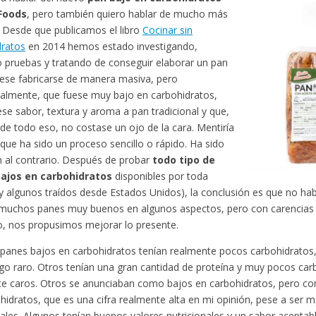
Foods
, pero también quiero hablar de mucho más
 Desde que publicamos el libro
Cocinar sin
dratos
en 2014 hemos estado investigando,
 pruebas y tratando de conseguir elaborar un pan
ese fabricarse de manera masiva, pero
nalmente, que fuese muy bajo en carbohidratos,
ese sabor, textura y aroma a pan tradicional y que,
e todo eso, no costase un ojo de la cara. Mentiría
e que ha sido un proceso sencillo o rápido. Ha sido
 al contrario. Después de probar
todo tipo de
ajos en carbohidratos
disponibles por toda
y algunos traídos desde Estados Unidos), la conclusión es que no hab
 muchos panes muy buenos en algunos aspectos, pero con carencias 
, nos propusimos mejorar lo presente.
panes bajos en carbohidratos tenían realmente pocos carbohidratos,
lgo raro. Otros tenían una gran cantidad de proteína y muy pocos car
e caros. Otros se anunciaban como bajos en carbohidratos, pero c
hidratos, que es una cifra realmente alta en mi opinión, pese a ser 
nales. Algunos tenían buenos valores nutricionales y un sabor aceptabl