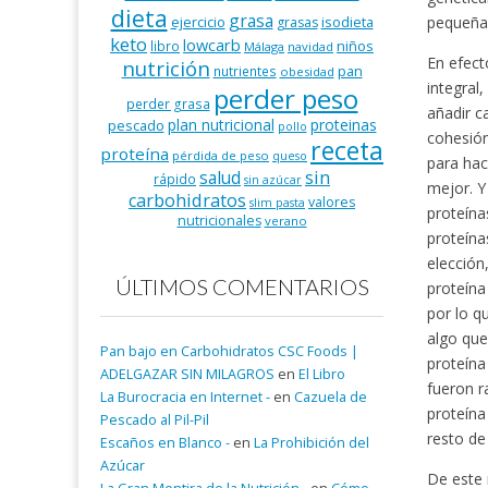
dieta
grasa
pequeñas
ejercicio
isodieta
grasas
keto
lowcarb
niños
libro
Málaga
navidad
En efect
nutrición
pan
nutrientes
obesidad
integral
perder peso
perder grasa
añadir c
plan nutricional
proteinas
pescado
pollo
cohesión
receta
proteína
pérdida de peso
queso
para hac
salud
sin
rápido
sin azúcar
mejor. Y
carbohidratos
valores
slim pasta
proteína
nutricionales
verano
proteína
elección
ÚLTIMOS COMENTARIOS
proteína
por lo q
algo que
Pan bajo en Carbohidratos CSC Foods |
proteína
ADELGAZAR SIN MILAGROS
en
El Libro
fueron r
La Burocracia en Internet -
en
Cazuela de
proteína
Pescado al Pil-Pil
resto de
Escaños en Blanco -
en
La Prohibición del
Azúcar
De este 