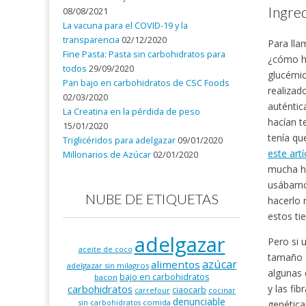
Ingre
08/08/2021
La vacuna para el COVID-19 y la
transparencia
02/12/2020
Para lla
Fine Pasta: Pasta sin carbohidratos para
¿cómo ha
todos
29/09/2020
glucémic
Pan bajo en carbohidratos de CSC Foods
realizad
02/03/2020
auténtic
La Creatina en la pérdida de peso
hacían t
15/01/2020
tenía qu
Triglicéridos para adelgazar
09/01/2020
este artí
Millonarios de Azúcar
02/01/2020
mucha ha
usábamos
NUBE DE ETIQUETAS
hacerlo 
estos ti
adelgazar
Pero si 
aceite de coco
tamaño q
azúcar
alimentos
adelgazar sin milagros
algunas 
bajo en carbohidratos
bacon
y las fi
carbohidratos
ciaocarb
carrefour
cocinar
denunciable
comida
genética
sin carbohidratos