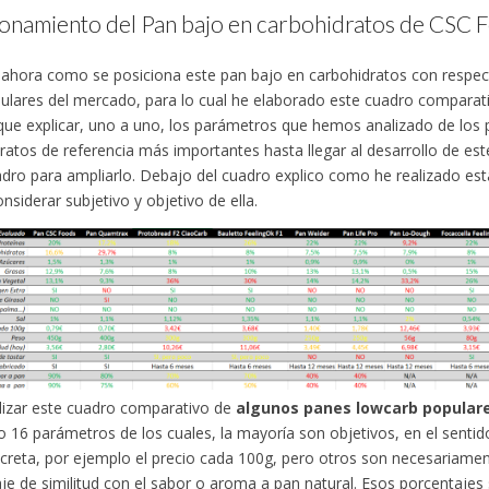
ionamiento del Pan bajo en carbohidratos de CSC 
hora como se posiciona este pan bajo en carbohidratos con respec
ulares del mercado, para lo cual he elaborado este cuadro comparat
 que explicar, uno a uno, los parámetros que hemos analizado de los
ratos de referencia más importantes hasta llegar al desarrollo de es
adro para ampliarlo. Debajo del cuadro explico como he realizado est
nsiderar subjetivo y objetivo de ella.
lizar este cuadro comparativo de
algunos panes lowcarb populare
o 16 parámetros de los cuales, la mayoría son objetivos, en el sentid
ncreta, por ejemplo el precio cada 100g, pero otros son necesariame
je de similitud con el sabor o aroma a pan natural. Esos porcentajes 