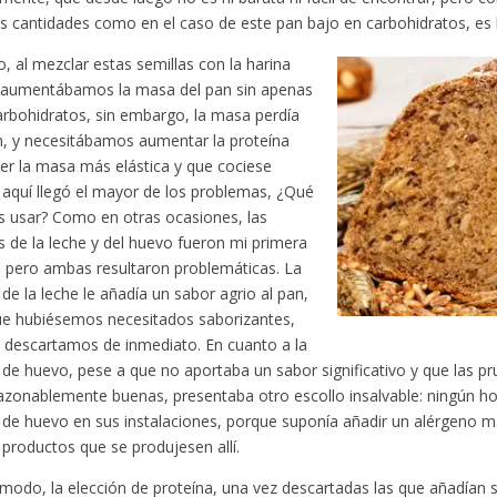
 cantidades como en el caso de este pan bajo en carbohidratos, es 
o, al mezclar estas semillas con la harina
, aumentábamos la masa del pan sin apenas
arbohidratos, sin embargo, la masa perdía
, y necesitábamos aumentar la proteína
er la masa más elástica y que cociese
 aquí llegó el mayor de los problemas, ¿Qué
s usar? Como en otras ocasiones, las
s de la leche y del huevo fueron mi primera
, pero ambas resultaron problemáticas. La
 de la leche le añadía un sabor agrio al pan,
ue hubiésemos necesitados saborizantes,
 descartamos de inmediato. En cuanto a la
 de huevo, pese a que no aportaba un sabor significativo y que las p
azonablemente buenas, presentaba otro escollo insalvable: ningún hor
 de huevo en sus instalaciones, porque suponía añadir un alérgeno má
 productos que se produjesen allí.
modo, la elección de proteína, una vez descartadas las que añadían