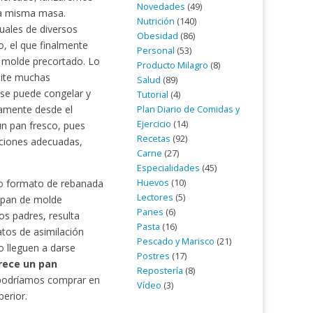
Novedades
(49)
la misma masa.
Nutrición
(140)
duales de diversos
Obesidad
(86)
o, el que finalmente
Personal
(53)
e molde precortado. Lo
Producto Milagro
(8)
mite muchas
Salud
(89)
 se puede congelar y
Tutorial
(4)
tamente desde el
Plan Diario de Comidas y
Ejercicio
(14)
un pan fresco, pues
Recetas
(92)
iciones adecuadas,
Carne
(27)
Especialidades
(45)
Huevos
(10)
yo formato de rebanada
Lectores
(5)
l pan de molde
Panes
(6)
os padres, resulta
Pasta
(16)
atos de asimilación
Pescado y Marisco
(21)
o lleguen a darse
Postres
(17)
rece un pan
Repostería
(8)
e podríamos comprar en
Vídeo
(3)
erior.