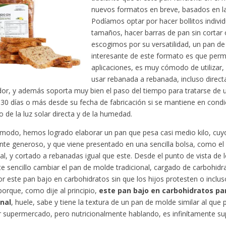
nuevos formatos en breve, basados en 
Podíamos optar por hacer bollitos indivi
tamaños, hacer barras de pan sin cortar 
escogimos por su versatilidad, un pan d
interesante de este formato es que per
aplicaciones, es muy cómodo de utilizar,
usar rebanada a rebanada, incluso direc
or, y además soporta muy bien el paso del tiempo para tratarse de 
30 días o más desde su fecha de fabricación si se mantiene en cond
o de la luz solar directa y de la humedad.
modo, hemos logrado elaborar un pan que pesa casi medio kilo, cu
nte generoso, y que viene presentado en una sencilla bolsa, como e
nal, y cortado a rebanadas igual que este. Desde el punto de vista de l
e sencillo cambiar el pan de molde tradicional, cargado de carbohidr
or este pan bajo en carbohidratos sin que los hijos protesten o inclus
porque, como dije al principio,
este pan bajo en carbohidratos pa
onal
, huele, sabe y tiene la textura de un pan de molde similar al qu
r supermercado, pero nutricionalmente hablando, es infinítamente sup