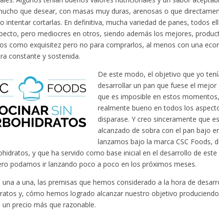
ucho que desear, con masas muy duras, arenosas o que directament
 o intentar cortarlas. En definitiva, mucha variedad de panes, todos 
pecto, pero mediocres en otros, siendo además los mejores, produc
s como exquisitez pero no para comprarlos, al menos con una econ
a constante y sostenida.
De este modo, el objetivo que yo tení
desarrollar un pan que fuese el mejor
que es imposible en estos momentos,
realmente bueno en todos los aspectos
disparase. Y creo sinceramente que e
alcanzado de sobra con el pan bajo e
lanzamos bajo la marca CSC Foods, der
ohidratos, y que ha servido como base inicial en el desarrollo de este
ero podamos ir lanzando poco a poco en los próximos meses.
una a una, las premisas que hemos considerado a la hora de desarro
ratos y, cómo hemos logrado alcanzar nuestro objetivo produciendo 
a un precio más que razonable.