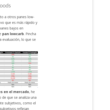
Foods
to a otros panes low-
ivo que es más rápido y
 panes bajos en
te
pan lowcarb
. Pincha
a evaluación, lo que se
s en el mercado
, he
o de que se analiza una
nte subjetivos, como el
subjetivos reflejan