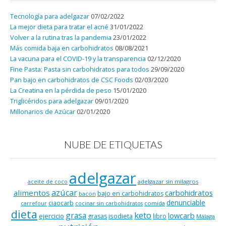
Tecnología para adelgazar
07/02/2022
La mejor dieta para tratar el acné
31/01/2022
Volver a la rutina tras la pandemia
23/01/2022
Más comida baja en carbohidratos
08/08/2021
La vacuna para el COVID-19 y la transparencia
02/12/2020
Fine Pasta: Pasta sin carbohidratos para todos
29/09/2020
Pan bajo en carbohidratos de CSC Foods
02/03/2020
La Creatina en la pérdida de peso
15/01/2020
Triglicéridos para adelgazar
09/01/2020
Millonarios de Azúcar
02/01/2020
NUBE DE ETIQUETAS
adelgazar
adelgazar sin milagros
aceite de coco
azúcar
alimentos
carbohidratos
bajo en carbohidratos
bacon
denunciable
ciaocarb
comida
carrefour
cocinar sin carbohidratos
dieta
keto
grasa
lowcarb
ejercicio
isodieta
grasas
libro
Málaga