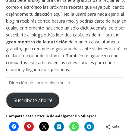
Suscríbete al blog ahora de manera gratuita para recibir en tu
correo electrónico las próximas recetas que vaya publicando
dejándome tu dirección aquí. No la usaré para nada ajeno al
blog ni recibirás correo basura mío, y podrás darte de baja en
cualquier momento haciendo un sólo click. Además, solo por
suscribirte al blog podrás leer dos capítulos de mi libro
La
gran mentira de la nutrición
de manera absolutamente
gratuita, que creo que te gustarán bastante si tienes interés en
cuidarte o cuidar de tu familia. También te agradezco que
compartas este artículo en las redes sociales para darle
difusión y llegar a más personas.
Dirección
de
correo
Suscríbete ahora!
electrónico
Comparte este artículo de Adelgazar sin Milagros
Más