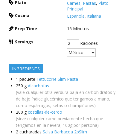
Plato
Carnes
,
Pastas
,
Plato
Principal
Cocina
Española
,
Italiana
Prep Time
15
Minutos
Servings
Raciones
INGREDIENTS
1
paquete
Fettuccine Slim Pasta
250
g
Alcachofas
(vale cualquier otra verdura baja en carbohidratos y
de bajo índice glucémico que tengamos a mano,
como espárragos, setas o champiñones)
200
g
costillas-de-cerdo
(sirve cualquier carne previamente hecha que
tengamos en la nevera, 100g por persona)
2
cucharadas
Salsa Barbacoa 2bSlim