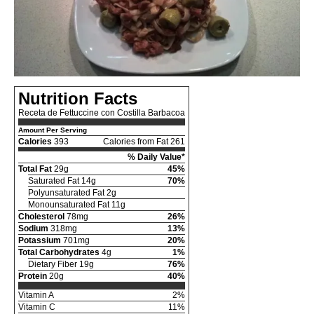
Nutrition Facts
Receta de Fettuccine con Costilla Barbacoa
Amount Per Serving
Calories
393
Calories from Fat 261
% Daily Value*
Total Fat
29g
45%
Saturated Fat 14g
70%
Polyunsaturated Fat 2g
Monounsaturated Fat 11g
Cholesterol
78mg
26%
Sodium
318mg
13%
Potassium
701mg
20%
Total Carbohydrates
4g
1%
Dietary Fiber 19g
76%
Protein
20g
40%
Vitamin A
2%
Vitamin C
11%