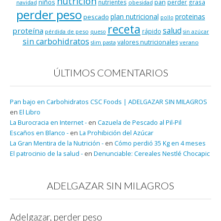
nutrición
niños
pan
nutrientes
perder grasa
navidad
obesidad
perder peso
plan nutricional
proteinas
pescado
pollo
receta
salud
proteína
rápido
pérdida de peso
queso
sin azúcar
sin carbohidratos
valores nutricionales
verano
slim pasta
ÚLTIMOS COMENTARIOS
Pan bajo en Carbohidratos CSC Foods | ADELGAZAR SIN MILAGROS
en
El Libro
La Burocracia en Internet -
en
Cazuela de Pescado al Pil-Pil
Escaños en Blanco -
en
La Prohibición del Azúcar
La Gran Mentira de la Nutrición -
en
Cómo perdió 35 Kg en 4 meses
El patrocinio de la salud -
en
Denunciable: Cereales Nestlé Chocapic
ADELGAZAR SIN MILAGROS
Adelgazar, perder peso