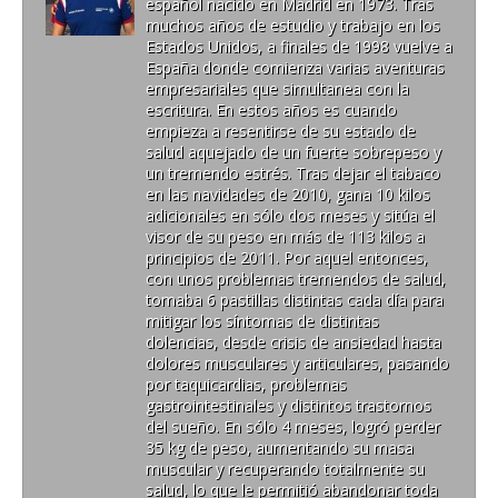
español nacido en Madrid en 1973. Tras
muchos años de estudio y trabajo en los
Estados Unidos, a finales de 1998 vuelve a
España donde comienza varias aventuras
empresariales que simultanea con la
escritura. En estos años es cuando
empieza a resentirse de su estado de
salud aquejado de un fuerte sobrepeso y
un tremendo estrés. Tras dejar el tabaco
en las navidades de 2010, gana 10 kilos
adicionales en sólo dos meses y sitúa el
visor de su peso en más de 113 kilos a
principios de 2011. Por aquel entonces,
con unos problemas tremendos de salud,
tomaba 6 pastillas distintas cada día para
mitigar los síntomas de distintas
dolencias, desde crisis de ansiedad hasta
dolores musculares y articulares, pasando
por taquicardias, problemas
gastrointestinales y distintos trastornos
del sueño. En sólo 4 meses, logró perder
35 kg de peso, aumentando su masa
muscular y recuperando totalmente su
salud, lo que le permitió abandonar toda