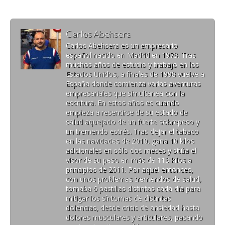
Carlos Abehsera
Carlos Abehsera es un empresario
español nacido en Madrid en 1973. Tras
muchos años de estudio y trabajo en los
Estados Unidos, a finales de 1998 vuelve a
España donde comienza varias aventuras
empresariales que simultanea con la
escritura. En estos años es cuando
empieza a resentirse de su estado de
salud aquejado de un fuerte sobrepeso y
un tremendo estrés. Tras dejar el tabaco
en las navidades de 2010, gana 10 kilos
adicionales en sólo dos meses y sitúa el
visor de su peso en más de 113 kilos a
principios de 2011. Por aquel entonces,
con unos problemas tremendos de salud,
tomaba 6 pastillas distintas cada día para
mitigar los síntomas de distintas
dolencias, desde crisis de ansiedad hasta
dolores musculares y articulares, pasando