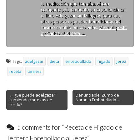
la medicación que tomaba. Ahora
comparte públicamente su experiencia en
el libro Adelgazar sin Milagros para que
otras personas puedan beneficiarse del
mismo cambio en sus vidas.
View all posts
by Carlos Abehsera
→
Tags:
adelgazar
dieta
enceboollado
hígado
jerez
receta
ternera
Post
← ¿Se puede adelgazar
Denunciable: Zumo de
comiendo cortezas de
Naranja Embotellado →
navigation
cerdo?
5 comments for “
Receta de Higado de
Ternera Encebollado al Jerez
”