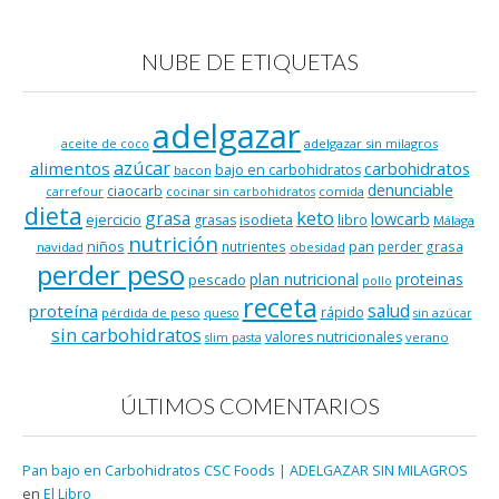
NUBE DE ETIQUETAS
adelgazar
adelgazar sin milagros
aceite de coco
azúcar
alimentos
carbohidratos
bajo en carbohidratos
bacon
denunciable
ciaocarb
comida
carrefour
cocinar sin carbohidratos
dieta
keto
grasa
lowcarb
ejercicio
isodieta
grasas
libro
Málaga
nutrición
niños
pan
nutrientes
perder grasa
navidad
obesidad
perder peso
plan nutricional
proteinas
pescado
pollo
receta
salud
proteína
rápido
pérdida de peso
queso
sin azúcar
sin carbohidratos
valores nutricionales
verano
slim pasta
ÚLTIMOS COMENTARIOS
Pan bajo en Carbohidratos CSC Foods | ADELGAZAR SIN MILAGROS
en
El Libro