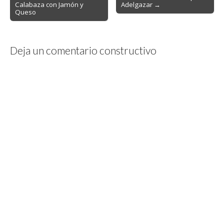
Calabaza con Jamón y
Adelgazar →
navigation
Queso
Deja un comentario constructivo