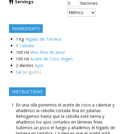
Servings
Raciones
INGREDIENTS
1
kg
Hígado de Ternera
1
Cebolla
100
ml
Vino Fino de Jerez
100
ml
Aceite de Coco Virgen
2
dientes
Ajos
Sal
(al gusto)
INSTRUCTIONS
En una olla ponemos el aceite de coco a calentar y
añadimos la cebolla cortada fina en julianas.
Rehogamos hasta que la cebolla esté tierna y
añadimos los ajos cortados en láminas finas.
Subimos un poco el fuego y añadimos el hígado de
ternera en taquitos. La idea es que el aceite esté