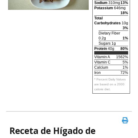
Sodium
310mg
13%
Potassium
646mg
18%
Total
Carbohydrates
10g
3%
Dietary Fiber
0.2g
1%
Sugars 1g
Protein
40g
80%
Vitamin A
1562%
Vitamin C
5%
Calcium
1%
Iron
72%
* Percent Daily Values
are based on a 2000
calorie diet.
Receta de Hígado de