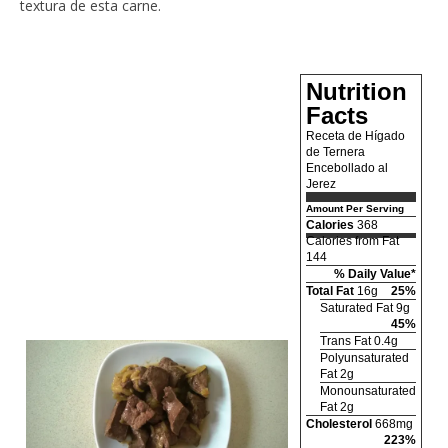
textura de esta carne.
Nutrition
Facts
Receta de Hígado
de Ternera
Encebollado al
Jerez
Amount Per Serving
Calories
368
Calories from Fat
144
% Daily Value*
Total Fat
16g
25%
Saturated Fat 9g
45%
Trans Fat 0.4g
Polyunsaturated
Fat 2g
Monounsaturated
Fat 2g
Cholesterol
668mg
223%