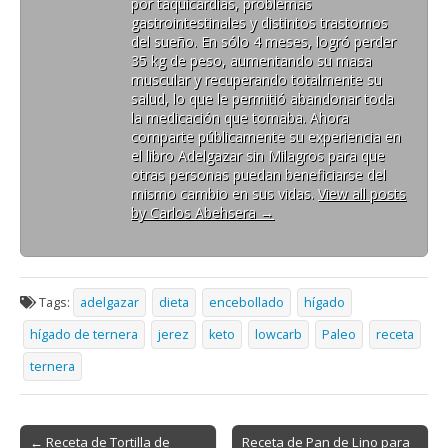
por taquicardias, problemas
gastrointestinales y distintos trastornos
del sueño. En sólo 4 meses, logró perder
35 kg de peso, aumentando su masa
muscular y recuperando totalmente su
salud, lo que le permitió abandonar toda
la medicación que tomaba. Ahora
comparte públicamente su experiencia en
el libro Adelgazar sin Milagros para que
otras personas puedan beneficiarse del
mismo cambio en sus vidas.
View all posts
by Carlos Abehsera
→
Tags:
adelgazar
dieta
encebollado
hígado
hígado de ternera
jerez
keto
lowcarb
Paleo
receta
ternera
Post
← Receta de Tortilla de
Receta de Pan de Lino para