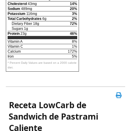
Cholesterol
43mg
14%
Sodium
489mg
20%
Potassium
116mg
3%
Total Carbohydrates
6g
2%
Dietary Fiber 18g
72%
Sugars 1g
Protein
23g
46%
Vitamin A
8%
Vitamin C
1%
Calcium
172%
Iron
5%
* Percent Daily Values are based on a 2000 calorie
diet.
Receta LowCarb de
Sandwich de Pastrami
Caliente