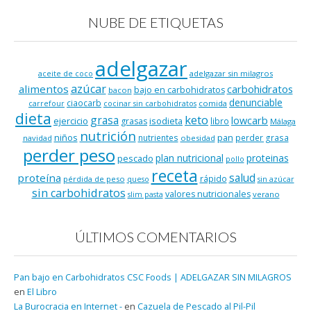
NUBE DE ETIQUETAS
adelgazar
adelgazar sin milagros
aceite de coco
azúcar
alimentos
carbohidratos
bajo en carbohidratos
bacon
denunciable
ciaocarb
comida
carrefour
cocinar sin carbohidratos
dieta
keto
grasa
lowcarb
ejercicio
isodieta
grasas
libro
Málaga
nutrición
niños
pan
nutrientes
perder grasa
navidad
obesidad
perder peso
plan nutricional
proteinas
pescado
pollo
receta
salud
proteína
rápido
pérdida de peso
queso
sin azúcar
sin carbohidratos
valores nutricionales
verano
slim pasta
ÚLTIMOS COMENTARIOS
Pan bajo en Carbohidratos CSC Foods | ADELGAZAR SIN MILAGROS
en
El Libro
La Burocracia en Internet -
en
Cazuela de Pescado al Pil-Pil