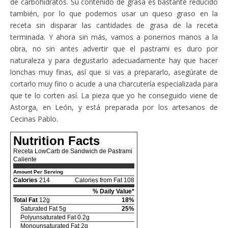
de carbohidratos. Su contenido de grasa es bastante reducido
también, por lo que podemos usar un queso graso en la
receta sin disparar las cantidades de grasa de la receta
terminada. Y ahora sin más, vamos a ponernos manos a la
obra, no sin antes advertir que el pastrami es duro por
naturaleza y para degustarlo adecuadamente hay que hacer
lonchas muy finas, así que si vas a prepararlo, asegúrate de
cortarlo muy fino o acude a una charcutería especializada para
que te lo corten así. La pieza que yo he conseguido viene de
Astorga, en León, y está preparada por los artesanos de
Cecinas Pablo.
Nutrition Facts
Receta LowCarb de Sandwich de Pastrami
Caliente
Amount Per Serving
Calories
214
Calories from Fat 108
% Daily Value*
Total Fat
12g
18%
Saturated Fat 5g
25%
Polyunsaturated Fat 0.2g
Monounsaturated Fat 2g