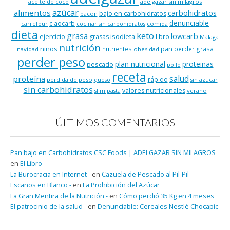
adelgazar sin milagros
aceite de coco
azúcar
alimentos
carbohidratos
bajo en carbohidratos
bacon
denunciable
ciaocarb
comida
carrefour
cocinar sin carbohidratos
dieta
keto
grasa
lowcarb
ejercicio
isodieta
grasas
libro
Málaga
nutrición
niños
pan
nutrientes
perder grasa
navidad
obesidad
perder peso
plan nutricional
proteinas
pescado
pollo
receta
salud
proteína
rápido
pérdida de peso
queso
sin azúcar
sin carbohidratos
valores nutricionales
verano
slim pasta
ÚLTIMOS COMENTARIOS
Pan bajo en Carbohidratos CSC Foods | ADELGAZAR SIN MILAGROS
en
El Libro
La Burocracia en Internet -
en
Cazuela de Pescado al Pil-Pil
Escaños en Blanco -
en
La Prohibición del Azúcar
La Gran Mentira de la Nutrición -
en
Cómo perdió 35 Kg en 4 meses
El patrocinio de la salud -
en
Denunciable: Cereales Nestlé Chocapic