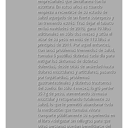
empresariales que simultanea con la
escritura. En estos años es cuando
empieza a resentirse de su estado de
salud aquejado de un fuerte sobrepeso y
un tremendo estrés. Tras dejar el tabaco
en las navidades de 2010, gana 10 kilos
adicionales en sólo dos meses y sitúa el
visor de su peso en más de 113 kilos a
principios de 2011. Por aquel entonces,
con unos problemas tremendos de salud,
tomaba 6 pastillas distintas cada día para
mitigar los síntomas de distintas
dolencias, desde crisis de ansiedad hasta
dolores musculares y articulares, pasando
por taquicardias, problemas
gastrointestinales y distintos trastornos
del sueño. En sólo 4 meses, logró perder
35 kg de peso, aumentando su masa
muscular y recuperando totalmente su
salud, lo que le permitió abandonar toda
la medicación que tomaba. Ahora
comparte públicamente su experiencia en
el libro Adelgazar sin Milagros para que
otras personas puedan beneficiarse del