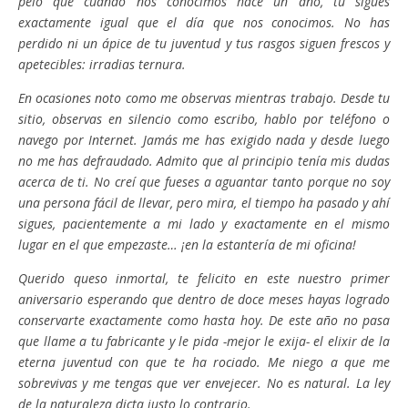
pelo que cuando nos conocimos hace un año, tú sigues
exactamente igual que el día que nos conocimos. No has
perdido ni un ápice de tu juventud y tus rasgos siguen frescos y
apetecibles: irradias ternura.
En ocasiones noto como me observas mientras trabajo. Desde tu
sitio, observas en silencio como escribo, hablo por teléfono o
navego por Internet. Jamás me has exigido nada y desde luego
no me has defraudado. Admito que al principio tenía mis dudas
acerca de ti. No creí que fueses a aguantar tanto porque no soy
una persona fácil de llevar, pero mira, el tiempo ha pasado y ahí
sigues, pacientemente a mi lado y exactamente en el mismo
lugar en el que empezaste… ¡en la estantería de mi oficina!
Querido queso inmortal, te felicito en este nuestro primer
aniversario esperando que dentro de doce meses hayas logrado
conservarte exactamente como hasta hoy. De este año no pasa
que llame a tu fabricante y le pida -mejor le exija- el elixir de la
eterna juventud con que te ha rociado. Me niego a que me
sobrevivas y me tengas que ver envejecer. No es natural. La ley
de la naturaleza dicta justo lo contrario.