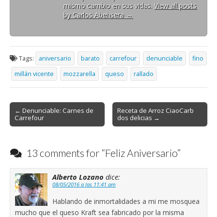
mismo cambio en sus vidas.
View all posts
by Carlos Abehsera
→
Tags:
aniversario
barato
carrefour
denunciable
fino
millán vicente
mozzarella
queso
rallado
Post
← Denunciable: Carnes de
Receta de Arroz CiaoCarb
Carrefour
dos delicias →
navigation
13 comments for “
Feliz Aniversario
”
Alberto Lozano
dice:
08/05/2016 a las 11:41 am
Hablando de inmortalidades a mi me mosquea
mucho que el queso Kraft sea fabricado por la misma