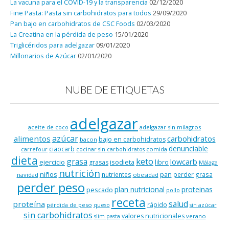
La vacuna para el COVID-19 y la transparencia
02/12/2020
Fine Pasta: Pasta sin carbohidratos para todos
29/09/2020
Pan bajo en carbohidratos de CSC Foods
02/03/2020
La Creatina en la pérdida de peso
15/01/2020
Triglicéridos para adelgazar
09/01/2020
Millonarios de Azúcar
02/01/2020
NUBE DE ETIQUETAS
adelgazar
adelgazar sin milagros
aceite de coco
azúcar
alimentos
carbohidratos
bajo en carbohidratos
bacon
denunciable
ciaocarb
comida
carrefour
cocinar sin carbohidratos
dieta
keto
grasa
lowcarb
ejercicio
isodieta
grasas
libro
Málaga
nutrición
niños
pan
nutrientes
perder grasa
navidad
obesidad
perder peso
plan nutricional
proteinas
pescado
pollo
receta
salud
proteína
rápido
pérdida de peso
queso
sin azúcar
sin carbohidratos
valores nutricionales
verano
slim pasta