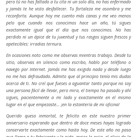
pero tú no has faltado a tu cita ni un solo día, no has enfermado
y jamás te he visto desfallecer. Tu fortaleza me asombra y me
reconforta. Aunque hoy me cuento más canas y me veo menos
pelo que cuando nos conocimos hace un año, tú sigues
exactamente igual que el día que nos conocimos. No has
perdido ni un ápice de tu juventud y tus rasgos siguen frescos y
apetecibles: irradias ternura.
En ocasiones noto como me observas mientras trabajo. Desde tu
sitio, observas en silencio como escribo, hablo por teléfono o
navego por Internet. Jamás me has exigido nada y desde luego
no me has defraudado. Admito que al principio tenía mis dudas
acerca de ti. No creí que fueses a aguantar tanto porque no soy
una persona fácil de llevar, pero mira, el tiempo ha pasado y ahí
sigues, pacientemente a mi lado y exactamente en el mismo
lugar en el que empezaste… ¡en la estantería de mi oficina!
Querido queso inmortal, te felicito en este nuestro primer
aniversario esperando que dentro de doce meses hayas logrado
conservarte exactamente como hasta hoy. De este año no pasa
que llame a tu fabricante y le pida -mejor le exija- el elixir de la