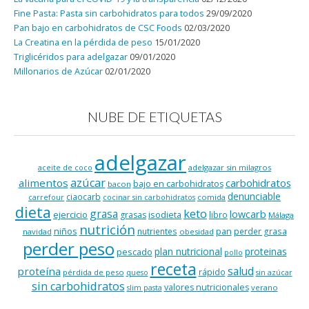
Fine Pasta: Pasta sin carbohidratos para todos
29/09/2020
Pan bajo en carbohidratos de CSC Foods
02/03/2020
La Creatina en la pérdida de peso
15/01/2020
Triglicéridos para adelgazar
09/01/2020
Millonarios de Azúcar
02/01/2020
NUBE DE ETIQUETAS
adelgazar
adelgazar sin milagros
aceite de coco
azúcar
alimentos
carbohidratos
bajo en carbohidratos
bacon
denunciable
ciaocarb
comida
carrefour
cocinar sin carbohidratos
dieta
keto
grasa
lowcarb
ejercicio
isodieta
grasas
libro
Málaga
nutrición
niños
pan
nutrientes
perder grasa
navidad
obesidad
perder peso
plan nutricional
proteinas
pescado
pollo
receta
salud
proteína
rápido
pérdida de peso
queso
sin azúcar
sin carbohidratos
valores nutricionales
verano
slim pasta