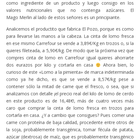
como ingrediente de un producto y luego consigo en los
valores nutricionales que no contenga azúcares. El
Mago Merlin al lado de estos señores es un principiante.
Analicemos el productito que fabrica El Pozo, porque es como
para llevarse las manos a la cabeza. La cinta de lomo fresca
en ese mismo Carrefour se vende a 3,89€/Kg en trozos o, si la
quieres fileteada, a 5,90€/kg. De modo que la próxima vez que
compres cinta de lomo en Carrefour igual quieres ahorrarte
dos eurazos por kilo y cortarla en casa
Ahora bien, lo
curioso de este «Lomo a la pimienta» de marca indeterminada
como ya he dicho, es que se vende a 8,57€/kg pese a
contener sólo la mitad de carne que el fresco, o sea, que si
analizamos con detalle ¡el precio real del kilo de lomo de cerdo
en este producto es de 16,48€!, más de cuatro veces más
caro que comprar la cinta de lomo fresca en trozos para
cortarla en casa. ¿Y a cambio que consigues? Pues comer una
carne con proteína de baja calidad, procedente entre otros de
la soja, probablemente transgénica, tomar fécula de patata,
azúcar (dextrosa) de maíz, que es probablemente transgénico