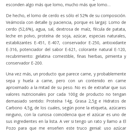
esconden algo más que lomo, mucho más que lomo…
De hecho, el lomo de cerdo es sólo el 52% de su composición.
Veámosla con detalle (y paciencia, porque es larga): Lomo de
cerdo (52,6%), agua, sal, dextrosa de maíz, fécula de patata,
leche en polvo, proteína de soja, azúcar, especias naturales,
estabilizantes E-451, E-407, conservador E-250, antioxidante
E-316, potenciador del sabor E-621, colorante natural E-120,
recubrimiento: gelatina comestible, finas hierbas, pimienta y
conservador E-200.
Una vez más, un producto que parece carne, y probablemente
sepa y huela a carne, pero con un contenido en carne
aproximado a la mitad de su peso. No es de extrañar que sus
valores nutricionales por cada 100g de producto no tengan
demasiado sentido: Proteína 14g, Grasa 2,5g e Hidratos de
Carbono 4,5g, de los cuales, según pone la etiqueta, azúcares
ninguno, con la curiosa coincidencia que el azúcar es uno de
sus ingredientes en la lista. A ver si tengo un rato y llamo a El
Pozo para que me enseñen este truco genial: uso azúcar