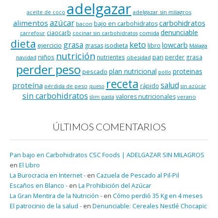
adelgazar
adelgazar sin milagros
aceite de coco
azúcar
alimentos
carbohidratos
bajo en carbohidratos
bacon
denunciable
ciaocarb
comida
carrefour
cocinar sin carbohidratos
dieta
keto
grasa
lowcarb
ejercicio
isodieta
grasas
libro
Málaga
nutrición
niños
pan
nutrientes
perder grasa
navidad
obesidad
perder peso
plan nutricional
proteinas
pescado
pollo
receta
salud
proteína
rápido
pérdida de peso
queso
sin azúcar
sin carbohidratos
valores nutricionales
verano
slim pasta
ÚLTIMOS COMENTARIOS
Pan bajo en Carbohidratos CSC Foods | ADELGAZAR SIN MILAGROS
en
El Libro
La Burocracia en Internet -
en
Cazuela de Pescado al Pil-Pil
Escaños en Blanco -
en
La Prohibición del Azúcar
La Gran Mentira de la Nutrición -
en
Cómo perdió 35 Kg en 4 meses
El patrocinio de la salud -
en
Denunciable: Cereales Nestlé Chocapic