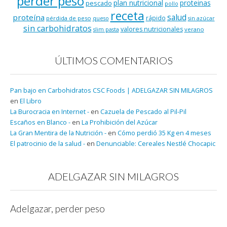
perder peso
plan nutricional
proteinas
pescado
pollo
receta
salud
proteína
rápido
pérdida de peso
queso
sin azúcar
sin carbohidratos
valores nutricionales
verano
slim pasta
ÚLTIMOS COMENTARIOS
Pan bajo en Carbohidratos CSC Foods | ADELGAZAR SIN MILAGROS
en
El Libro
La Burocracia en Internet -
en
Cazuela de Pescado al Pil-Pil
Escaños en Blanco -
en
La Prohibición del Azúcar
La Gran Mentira de la Nutrición -
en
Cómo perdió 35 Kg en 4 meses
El patrocinio de la salud -
en
Denunciable: Cereales Nestlé Chocapic
ADELGAZAR SIN MILAGROS
Adelgazar, perder peso