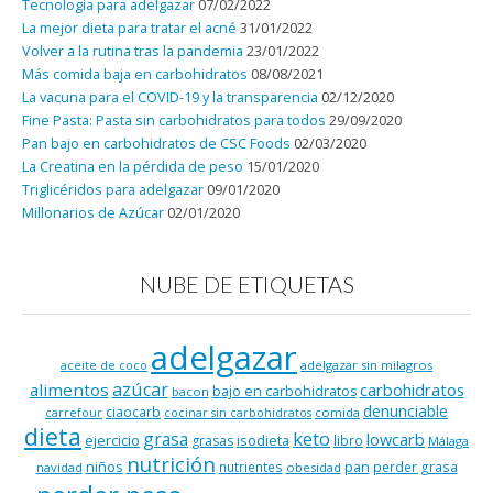
Tecnología para adelgazar
07/02/2022
La mejor dieta para tratar el acné
31/01/2022
Volver a la rutina tras la pandemia
23/01/2022
Más comida baja en carbohidratos
08/08/2021
La vacuna para el COVID-19 y la transparencia
02/12/2020
Fine Pasta: Pasta sin carbohidratos para todos
29/09/2020
Pan bajo en carbohidratos de CSC Foods
02/03/2020
La Creatina en la pérdida de peso
15/01/2020
Triglicéridos para adelgazar
09/01/2020
Millonarios de Azúcar
02/01/2020
NUBE DE ETIQUETAS
adelgazar
adelgazar sin milagros
aceite de coco
azúcar
alimentos
carbohidratos
bajo en carbohidratos
bacon
denunciable
ciaocarb
comida
carrefour
cocinar sin carbohidratos
dieta
keto
grasa
lowcarb
ejercicio
isodieta
grasas
libro
Málaga
nutrición
niños
pan
nutrientes
perder grasa
navidad
obesidad