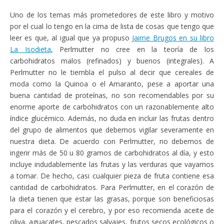
Uno de los temas más prometedores de este libro y motivo
por el cual lo tengo en la cima de lista de cosas que tengo que
leer es que, al igual que ya propuso
Jaime Brugos en su libro
La Isodieta
, Perlmutter no cree en la teoría de los
carbohidratos malos (refinados) y buenos (integrales). A
Perlmutter no le tiembla el pulso al decir que cereales de
moda como la Quinoa o el Amaranto, pese a aportar una
buena cantidad de proteínas, no son recomendables por su
enorme aporte de carbohidratos con un razonablemente alto
índice glucémico. Además, no duda en incluir las frutas dentro
del grupo de alimentos que debemos vigilar severamente en
nuestra dieta. De acuerdo con Perlmutter, no debemos de
ingerir más de 50 u 80 gramos de carbohidratos al día, y esto
incluye indudablemente las frutas y las verduras que vayamos
a tomar. De hecho, casi cualquier pieza de fruta contiene esa
cantidad de carbohidratos. Para Perlmutter, en el corazón de
la dieta tienen que estar las grasas, porque son beneficiosas
para el corazón y el cerebro, y por eso recomienda aceite de
oliva, aguacates, pescados salvajes, frutos secos ecológicos o