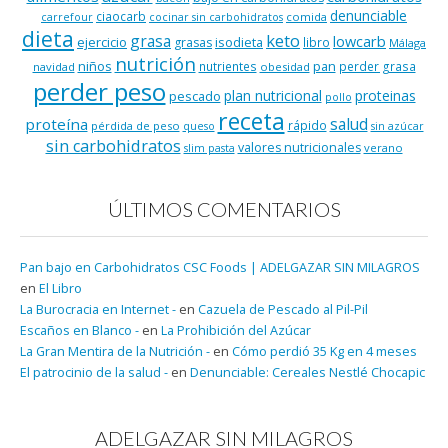
denunciable
ciaocarb
comida
carrefour
cocinar sin carbohidratos
dieta
keto
grasa
lowcarb
ejercicio
isodieta
grasas
libro
Málaga
nutrición
niños
pan
nutrientes
perder grasa
navidad
obesidad
perder peso
plan nutricional
proteinas
pescado
pollo
receta
salud
proteína
rápido
pérdida de peso
queso
sin azúcar
sin carbohidratos
valores nutricionales
verano
slim pasta
ÚLTIMOS COMENTARIOS
Pan bajo en Carbohidratos CSC Foods | ADELGAZAR SIN MILAGROS
en
El Libro
La Burocracia en Internet -
en
Cazuela de Pescado al Pil-Pil
Escaños en Blanco -
en
La Prohibición del Azúcar
La Gran Mentira de la Nutrición -
en
Cómo perdió 35 Kg en 4 meses
El patrocinio de la salud -
en
Denunciable: Cereales Nestlé Chocapic
ADELGAZAR SIN MILAGROS