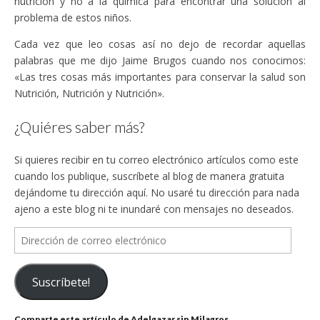
nutrición y no a la química para encontrar una solución al
problema de estos niños.
Cada vez que leo cosas así no dejo de recordar aquellas
palabras que me dijo Jaime Brugos cuando nos conocimos:
«Las tres cosas más importantes para conservar la salud son
Nutrición, Nutrición y Nutrición».
¿Quiéres saber más?
Si quieres recibir en tu correo electrónico artículos como este
cuando los publique, suscríbete al blog de manera gratuita
dejándome tu dirección aquí. No usaré tu dirección para nada
ajeno a este blog ni te inundaré con mensajes no deseados.
Dirección
de
correo
Suscríbete!
electrónico
Comparte este artículo de Adelgazar sin Milagros