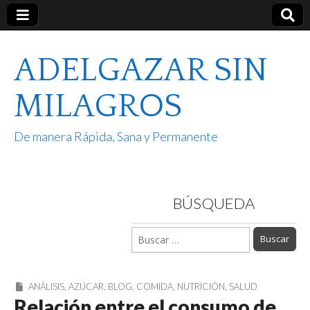
ADELGAZAR SIN
MILAGROS
De manera Rápida, Sana y Permanente
BÚSQUEDA
Buscar:
ANÁLISIS
,
AZÚCAR
,
BLOG
,
COMIDA
,
NUTRICIÓN
,
SALUD
Relación entre el consumo de