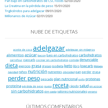
Pan bajo en carbohidratos de CSC Foods
02/03/2020
La Creatina en la pérdida de peso
15/01/2020
Triglicéridos para adelgazar
09/01/2020
Millonarios de Azúcar
02/01/2020
NUBE DE ETIQUETAS
adelgazar
adelgazar sin milagros
aceite de coco
azúcar
alimentos
carbohidratos
bajo en carbohidratos
bacon
denunciable
ciaocarb
comida
carrefour
cocinar sin carbohidratos
dieta
keto
grasa
lowcarb
ejercicio
isodieta
grasas
libro
Málaga
nutrición
niños
pan
nutrientes
perder grasa
navidad
obesidad
perder peso
plan nutricional
proteinas
pescado
pollo
receta
salud
proteína
rápido
pérdida de peso
queso
sin azúcar
sin carbohidratos
valores nutricionales
verano
slim pasta
ÚLTIMOS COMENTARIOS