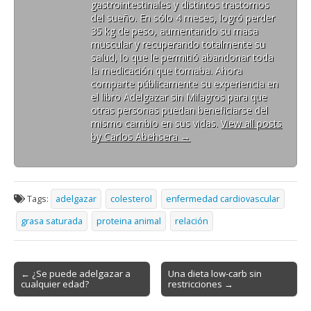
gastrointestinales y distintos trastornos
del sueño. En sólo 4 meses, logró perder
35 kg de peso, aumentando su masa
muscular y recuperando totalmente su
salud, lo que le permitió abandonar toda
la medicación que tomaba. Ahora
comparte públicamente su experiencia en
el libro Adelgazar sin Milagros para que
otras personas puedan beneficiarse del
mismo cambio en sus vidas.
View all posts
by Carlos Abehsera
→
Tags:
adelgazar
colesterol
enfermedad cardiovascular
grasa saturada
proteina animal
relación
Post
← ¿Se puede adelgazar a
Una dieta low-carb sin
cualquier edad?
restricciones →
navigation