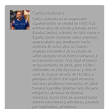
Carlos Abehsera
Carlos Abehsera es un empresario
español nacido en Madrid en 1973. Tras
muchos años de estudio y trabajo en los
Estados Unidos, a finales de 1998 vuelve a
España donde comienza varias aventuras
empresariales que simultanea con la
escritura. En estos años es cuando
empieza a resentirse de su estado de
salud aquejado de un fuerte sobrepeso y
un tremendo estrés. Tras dejar el tabaco
en las navidades de 2010, gana 10 kilos
adicionales en sólo dos meses y sitúa el
visor de su peso en más de 113 kilos a
principios de 2011. Por aquel entonces,
con unos problemas tremendos de salud,
tomaba 6 pastillas distintas cada día para
mitigar los síntomas de distintas
dolencias, desde crisis de ansiedad hasta
dolores musculares y articulares, pasando
por taquicardias, problemas