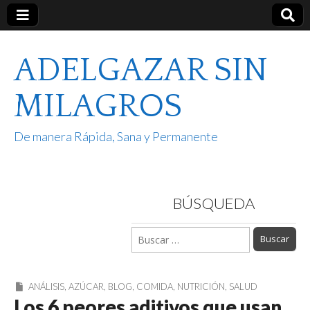
ADELGAZAR SIN
MILAGROS
De manera Rápida, Sana y Permanente
BÚSQUEDA
Buscar:
ANÁLISIS
,
AZÚCAR
,
BLOG
,
COMIDA
,
NUTRICIÓN
,
SALUD
Los 6 peores aditivos que usan