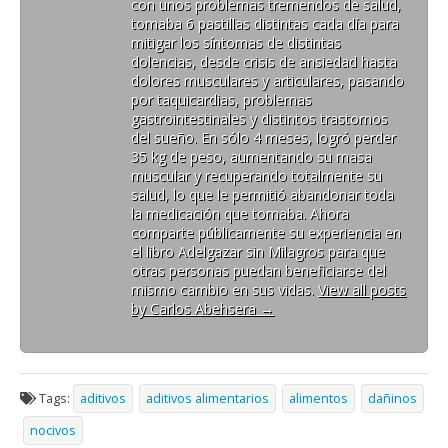
con unos problemas tremendos de salud,
tomaba 6 pastillas distintas cada día para
mitigar los síntomas de distintas
dolencias, desde crisis de ansiedad hasta
dolores musculares y articulares, pasando
por taquicardias, problemas
gastrointestinales y distintos trastornos
del sueño. En sólo 4 meses, logró perder
35 kg de peso, aumentando su masa
muscular y recuperando totalmente su
salud, lo que le permitió abandonar toda
la medicación que tomaba. Ahora
comparte públicamente su experiencia en
el libro Adelgazar sin Milagros para que
otras personas puedan beneficiarse del
mismo cambio en sus vidas.
View all posts
by Carlos Abehsera
→
Tags:
aditivos
aditivos alimentarios
alimentos
dañinos
nocivos