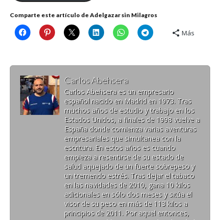
Comparte este artículo de Adelgazar sin Milagros
Más
Carlos Abehsera
Carlos Abehsera es un empresario
español nacido en Madrid en 1973. Tras
muchos años de estudio y trabajo en los
Estados Unidos, a finales de 1998 vuelve a
España donde comienza varias aventuras
empresariales que simultanea con la
escritura. En estos años es cuando
empieza a resentirse de su estado de
salud aquejado de un fuerte sobrepeso y
un tremendo estrés. Tras dejar el tabaco
en las navidades de 2010, gana 10 kilos
adicionales en sólo dos meses y sitúa el
visor de su peso en más de 113 kilos a
principios de 2011. Por aquel entonces,