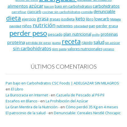
azúcar
alimentos
carbohidratos
bajo en carbohidratos
bacon
denunciable
ciaocarb
comida
carrefour
cocinar sin carbohidratos
dieta
keto
grasa
lowcarb
ejercicio
isodieta
grasas
libro
Málaga
nutrición
niños
pan
nutrientes
perder grasa
navidad
obesidad
perder peso
plan nutricional
proteinas
pescado
pollo
receta
salud
proteína
rápido
pérdida de peso
queso
sin azúcar
sin carbohidratos
valores nutricionales
verano
slim pasta
ÚLTIMOS COMENTARIOS
Pan bajo en Carbohidratos CSC Foods | ADELGAZAR SIN MILAGROS
en
El Libro
La Burocracia en Internet -
en
Cazuela de Pescado al Pil-Pil
Escaños en Blanco -
en
La Prohibición del Azúcar
La Gran Mentira de la Nutrición -
en
Cómo perdió 35 Kg en 4 meses
El patrocinio de la salud -
en
Denunciable: Cereales Nestlé Chocapic