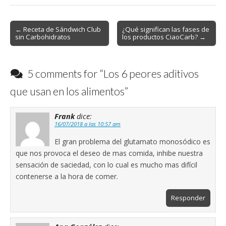
Post
← Receta de Sándwich Club
¿Qué significan las fases de
sin Carbohidratos
los productos CiaoCarb? →
navigation
5 comments for “
Los 6 peores aditivos
que usan en los alimentos
”
Frank
dice:
16/07/2018 a las 10:57 am
El gran problema del glutamato monosódico es
que nos provoca el deseo de mas comida, inhibe nuestra
sensación de saciedad, con lo cual es mucho mas difícil
contenerse a la hora de comer.
Responder