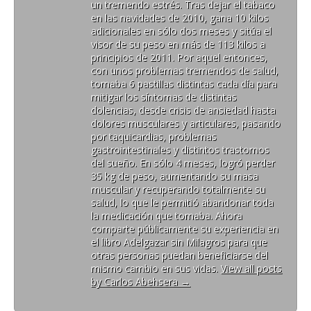
un tremendo estrés. Tras dejar el tabaco
en las navidades de 2010, gana 10 kilos
adicionales en sólo dos meses y sitúa el
visor de su peso en más de 113 kilos a
principios de 2011. Por aquel entonces,
con unos problemas tremendos de salud,
tomaba 6 pastillas distintas cada día para
mitigar los síntomas de distintas
dolencias, desde crisis de ansiedad hasta
dolores musculares y articulares, pasando
por taquicardias, problemas
gastrointestinales y distintos trastornos
del sueño. En sólo 4 meses, logró perder
35 kg de peso, aumentando su masa
muscular y recuperando totalmente su
salud, lo que le permitió abandonar toda
la medicación que tomaba. Ahora
comparte públicamente su experiencia en
el libro Adelgazar sin Milagros para que
otras personas puedan beneficiarse del
mismo cambio en sus vidas.
View all posts
by Carlos Abehsera
→