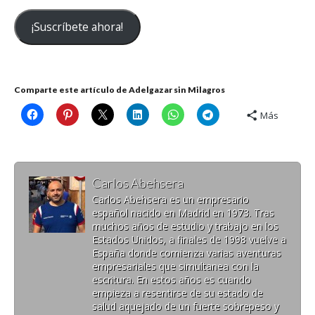
correo
¡Suscríbete ahora!
electrónico
Comparte este artículo de Adelgazar sin Milagros
Más
Carlos Abehsera
Carlos Abehsera es un empresario
español nacido en Madrid en 1973. Tras
muchos años de estudio y trabajo en los
Estados Unidos, a finales de 1998 vuelve a
España donde comienza varias aventuras
empresariales que simultanea con la
escritura. En estos años es cuando
empieza a resentirse de su estado de
salud aquejado de un fuerte sobrepeso y