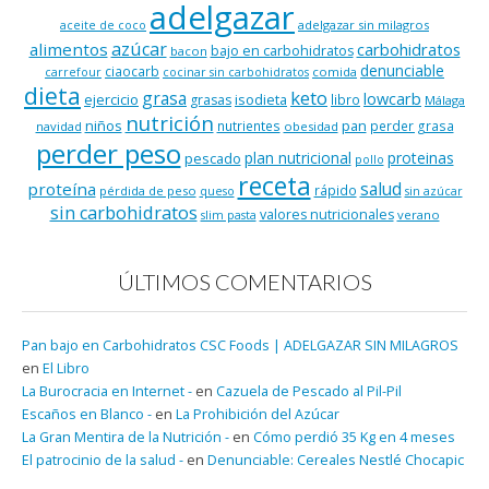
adelgazar
adelgazar sin milagros
aceite de coco
azúcar
alimentos
carbohidratos
bajo en carbohidratos
bacon
denunciable
ciaocarb
comida
carrefour
cocinar sin carbohidratos
dieta
keto
grasa
lowcarb
ejercicio
isodieta
grasas
libro
Málaga
nutrición
niños
pan
nutrientes
perder grasa
navidad
obesidad
perder peso
plan nutricional
proteinas
pescado
pollo
receta
salud
proteína
rápido
pérdida de peso
queso
sin azúcar
sin carbohidratos
valores nutricionales
verano
slim pasta
ÚLTIMOS COMENTARIOS
Pan bajo en Carbohidratos CSC Foods | ADELGAZAR SIN MILAGROS
en
El Libro
La Burocracia en Internet -
en
Cazuela de Pescado al Pil-Pil
Escaños en Blanco -
en
La Prohibición del Azúcar
La Gran Mentira de la Nutrición -
en
Cómo perdió 35 Kg en 4 meses
El patrocinio de la salud -
en
Denunciable: Cereales Nestlé Chocapic