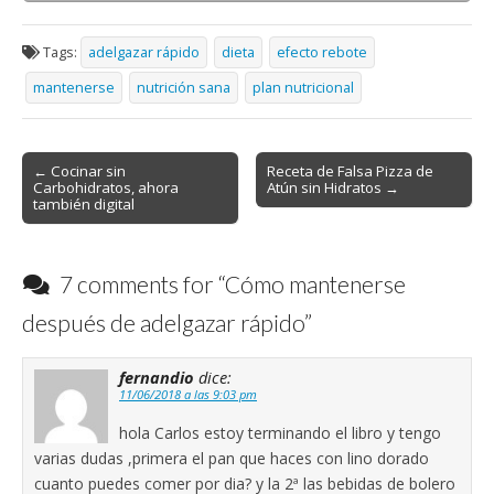
Tags:
adelgazar rápido
dieta
efecto rebote
mantenerse
nutrición sana
plan nutricional
Post
← Cocinar sin
Receta de Falsa Pizza de
Carbohidratos, ahora
Atún sin Hidratos →
navigation
también digital
7 comments for “
Cómo mantenerse
después de adelgazar rápido
”
fernandio
dice:
11/06/2018 a las 9:03 pm
hola Carlos estoy terminando el libro y tengo
varias dudas ,primera el pan que haces con lino dorado
cuanto puedes comer por dia? y la 2ª las bebidas de bolero