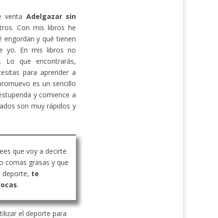
de venta
Adelgazar sin
ros. Con mis libros he
 engordan y qué tienen
e yo. En mis libros no
s. Lo que encontrarás,
cesitas para aprender a
promuevo es un sencillo
estupenda y comience a
ltados son muy rápidos y
rees que voy a decirte
o comas grasas y que
 deporte,
te
vocas
.
ilizar el deporte para