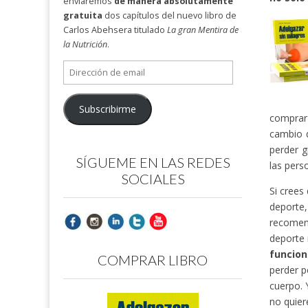
enviaremos
de manera absolutamente
gratuita
dos capítulos del nuevo libro de
Carlos Abehsera titulado
La gran Mentira de
la Nutrición
.
Dirección
de
email
Subscribirme
comprar 
cambio 
perder g
SÍGUEME EN LAS REDES
las pers
SOCIALES
Si crees
deporte
recomend
deporte 
funcion
COMPRAR LIBRO
perder p
cuerpo. 
no quier