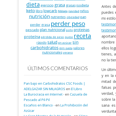
dieta
grasa
ejercicio
isodieta
grasas
Antes de
keto
lowcarb
niños
libro
Málaga
navidad
puedes 
nutrición
pan
nutrientes
obesidad
mi estil
perder peso
testimo
perder grasa
plan nutricional
proteinas
pescado
testimon
pollo
receta
aportand
proteína
pérdida de peso
queso
salud
sin
nombre y
rápido
sin azúcar
carbohidratos
ellos lo
valores
slim pasta
nutricionales
verano
tienes, 
no la ti
ÚLTIMOS COMENTARIOS
Un últim
y en la
mitad de
Pan bajo en Carbohidratos CSC Foods |
falsas 
ADELGAZAR SIN MILAGROS
en
El Libro
verdad, 
La Burocracia en Internet -
en
Cazuela de
sobre la
Pescado al Pil-Pil
sana es
Escaños en Blanco -
en
La Prohibición del
Azúcar
verdurit