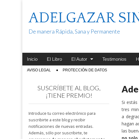
ADELGAZAR SI
De manera Rápida, Sana y Permanente
Main
Skip
Inicio
El Libro
El Autor
Testimonios
H
menu
to
Sub
AVISO LEGAL
PROTECCIÓN DE DATOS
content
menu
Adel
SUSCRÍBETE AL BLOG,
¡TIENE PREMIO!
Si estás
tres mi
Introduce tu correo electrónico para
a degrad
suscribirte a este blog y recibir
hagan ad
notificaciones de nuevas entradas.
las buen
Además, sólo por suscribirte, te
no solo