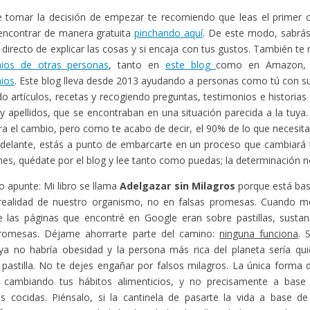
 tomar la decisión de empezar te recomiendo que leas el primer ca
encontrar de manera gratuita
pinchando aquí
. De este modo, sabr
o directo de explicar las cosas y si encaja con tus gustos. También t
nios de otras personas
, tanto en
este blog
como en Amazon,
ios
. Este blog lleva desde 2013 ayudando a personas como tú con s
o artículos, recetas y recogiendo preguntas, testimonios e historias
 apellidos, que se encontraban en una situación parecida a la tuya
gra el cambio, pero como te acabo de decir, el 90% de lo que necesita
adelante, estás a punto de embarcarte en un proceso que cambiará t
enes, quédate por el blog y lee tanto como puedas; la determinación no
o apunte: Mi libro se llama
Adelgazar sin Milagros
porque está bas
 realidad de nuestro organismo, no en falsas promesas. Cuando me
 las páginas que encontré en Google eran sobre pastillas, sustan
promesas. Déjame ahorrarte parte del camino:
ninguna funciona
. 
ya no habría obesidad y la persona más rica del planeta sería qui
 pastilla. No te dejes engañar por falsos milagros. La única forma
 cambiando tus hábitos alimenticios, y no precisamente a bas
as cocidas. Piénsalo, si la cantinela de pasarte la vida a base de