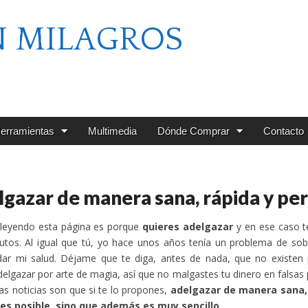
N MILAGROS
erramientas
Multimedia
Dónde Comprar
Contacto
gazar de manera sana, rápida y p
 leyendo esta página es porque
quieres adelgazar
y en ese caso t
nutos. Al igual que tú, yo hace unos años tenía un problema de s
ar mi salud. Déjame que te diga, antes de nada, que no existen p
elgazar por arte de magia, así que no malgastes tu dinero en falsa
as noticias son que si te lo propones,
adelgazar de manera sana,
 es posible, sino que además es muy sencillo
.