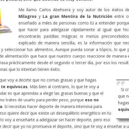
Me llamo Carlos Abehsera y soy autor de los éxitos 
Milagros
y
La gran Mentira de la Nutrición
entre ot
enseñado a miles de personas como tú a entender porqué
que hacer para adelgazar rápidamente al igual que hic
encontrarás pastillas mágicas ni menús preconcebido
explicado de manera sencilla, es la información que ne
y seleccionar tus alimentos. Aunque pueda sonar a tópico, lo que 
de alimentación que hace que nuestro cuerpo reaccione de manera 
rasa prácticamente desde el segundo o tercer día, por eso los resu
onas que lo intentan tienen éxito.
 que voy a decirte que no comas grasas y que hagas
,
te equivocas
. Más bien al contrario, lo que te voy a
Si c
ar es que aprendas a elegir las grasas buenas y que el
que n
no trates de usarlo para perder peso, porque
eso no
hagas
a
. Si necesitas hacer deporte de manera intensiva para
equi
eso quiere decir que existe un desequilibrio energético en tu
Yo voy a enseñarte a adelgazar sin hacer deporte, pero eso
e decir que yo no promueva el deporte, sino que te voy a enseñar a ut