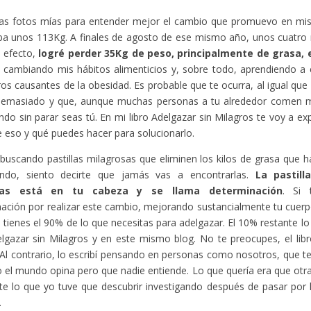
as fotos mías para entender mejor el cambio que promuevo en mis l
ba unos 113Kg. A finales de agosto de ese mismo año, unos cuatro
 efecto,
logré perder 35Kg de peso, principalmente de grasa,
e cambiando mis hábitos alimenticios y, sobre todo, aprendiendo a 
os causantes de la obesidad. Es probable que te ocurra, al igual que
emasiado y que, aunque muchas personas a tu alrededor comen m
do sin parar seas tú. En mi libro Adelgazar sin Milagros te voy a exp
e eso y qué puedes hacer para solucionarlo.
 buscando pastillas milagrosas que eliminen los kilos de grasa que h
ndo, siento decirte que jamás vas a encontrarlas.
La pastill
tas está en tu cabeza y se llama determinación
. Si 
ación por realizar este cambio, mejorando sustancialmente tu cuerp
a tienes el 90% de lo que necesitas para adelgazar. El 10% restante l
elgazar sin Milagros y en este mismo blog. No te preocupes, el libro 
Al contrario, lo escribí pensando en personas como nosotros, que 
 el mundo opina pero que nadie entiende. Lo que quería era que otr
te lo que yo tuve que descubrir investigando después de pasar por
.