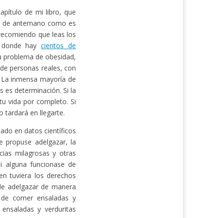
pítulo de mi libro, que
ás de antemano como es
e recomiendo que leas los
 donde hay
cientos de
u problema de obesidad,
 de personas reales, con
. La inmensa mayoría de
s es determinación. Si la
u vida por completo. Si
 tardará en llegarte.
ado en datos científicos
 propuse adelgazar, la
cias milagrosas y otras
Si alguna funcionase de
en tuviera los derechos
 de adelgazar de manera
e de comer ensaladas y
 ensaladas y verduritas