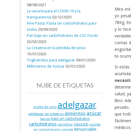
08/08/2021
Mira est
La vacuna para el COVID-19 y la
yo pesa
transparencia
02/12/2020
78Kg. En
Fine Pasta: Pasta sin carbohidratos para
y lo hic
todos
29/09/2020
Pan bajo en carbohidratos de CSC Foods
verdader
02/03/2020
comas d
La Creatina en la pérdida de peso
engordan
15/01/2020
te ocurr
Triglicéridos para adelgazar
09/01/2020
Millonarios de Azúcar
02/01/2020
Si estás
acumula
necesi
NUBE DE ETIQUETAS
determin
salud, y
libro Ad
adelgazar
pesado. 
aceite de coco
azúcar
alimentos
que todo
adelgazar sin milagros
bajo en carbohidratos
bacon
fácilmen
carbohidratos
ciaocarb
carrefour
cocinar
médicos
denunciable
comida
sin carbohidratos