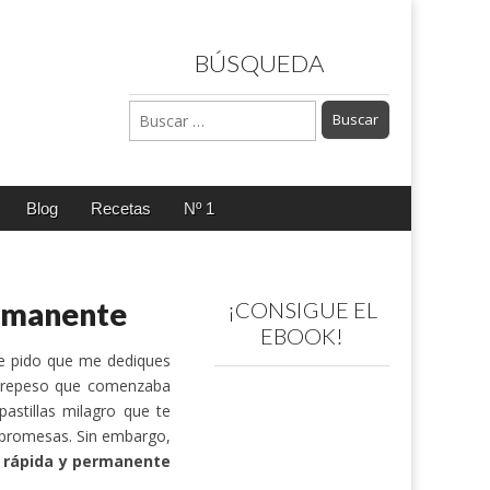
BÚSQUEDA
Buscar:
Blog
Recetas
Nº 1
ermanente
¡CONSIGUE EL
EBOOK!
e pido que me dediques
obrepeso que comenzaba
astillas milagro que te
s promesas. Sin embargo,
 rápida y permanente