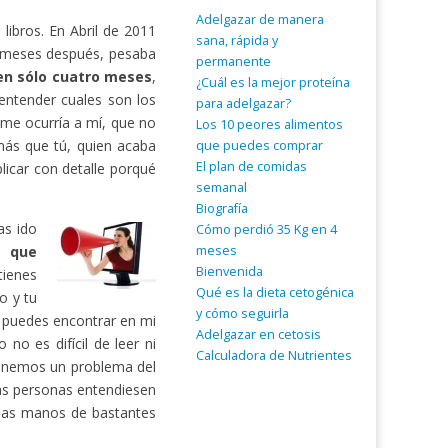
Adelgazar de manera
ibros. En Abril de 2011
sana, rápida y
 meses después, pesaba
permanente
 en sólo cuatro meses
,
¿Cuál es la mejor proteína
entender cuales son los
para adelgazar?
 me ocurría a mí, que no
Los 10 peores alimentos
ás que tú, quien acaba
que puedes comprar
El plan de comidas
licar con detalle porqué
semanal
Biografía
as ido
Cómo perdió 35 Kg en 4
meses
a que
Bienvenida
tienes
Qué es la dieta cetogénica
o y tu
y cómo seguirla
o puedes encontrar en mi
Adelgazar en cetosis
no es difícil de leer ni
Calculadora de Nutrientes
tenemos un problema del
as personas entendiesen
 las manos de bastantes