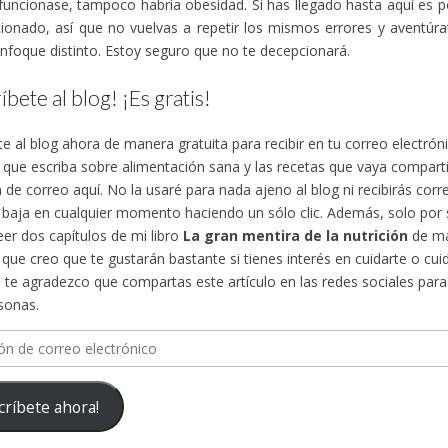
funcionase, tampoco habría obesidad. Si has llegado hasta aquí es 
ionado, así que no vuelvas a repetir los mismos errores y aventúra
nfoque distinto. Estoy seguro que no te decepcionará.
íbete al blog! ¡Es gratis!
te al blog ahora de manera gratuita para recibir en tu correo electró
s que escriba sobre alimentación sana y las recetas que vaya compa
n de correo aquí. No la usaré para nada ajeno al blog ni recibirás cor
 baja en cualquier momento haciendo un sólo clic. Además, solo por su
eer dos capítulos de mi libro
La gran mentira de la nutrición
de ma
, que creo que te gustarán bastante si tienes interés en cuidarte o cuid
te agradezco que compartas este artículo en las redes sociales para d
sonas.
n
críbete ahora!
ico