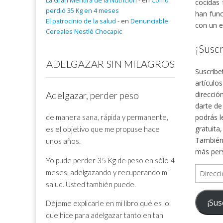
La Gran Mentira de la Nutrición -
en
Cómo
cocidas 
perdió 35 Kg en 4 meses
han func
El patrocinio de la salud -
en
Denunciable:
con un e
Cereales Nestlé Chocapic
¡Suscr
ADELGAZAR SIN MILAGROS
Suscríbe
artículo
direcció
Adelgazar, perder peso
darte de
de manera sana, rápida y permanente,
podrás l
gratuita
es el objetivo que me propuse hace
También 
unos años.
más per
Yo pude perder 35 Kg de peso en sólo 4
Direcció
meses, adelgazando y recuperando mi
de
salud. Usted también puede.
correo
¡Sus
Déjeme explicarle en mi libro qué es lo
electrón
que hice para adelgazar tanto en tan