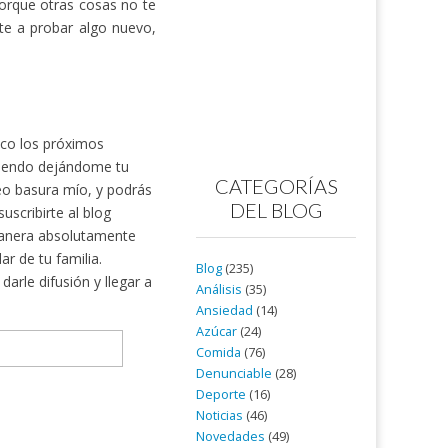
porque otras cosas no te
te a probar algo nuevo,
nico los próximos
rtiendo dejándome tu
CATEGORÍAS
reo basura mío, y podrás
DEL BLOG
scribirte al blog
nera absolutamente
ar de tu familia.
Blog
(235)
arle difusión y llegar a
Análisis
(35)
Ansiedad
(14)
Azúcar
(24)
Comida
(76)
Denunciable
(28)
Deporte
(16)
Noticias
(46)
Novedades
(49)