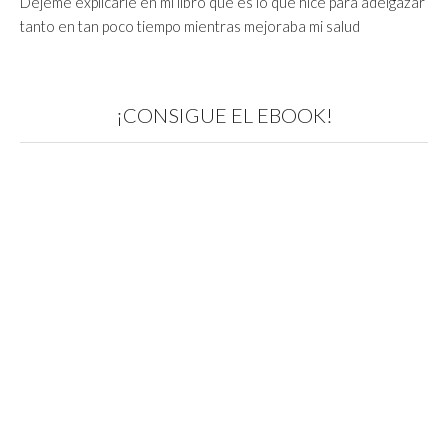
Déjeme explicarle en mi libro qué es lo que hice para adelgazar
tanto en tan poco tiempo mientras mejoraba mi salud
¡CONSIGUE EL EBOOK!