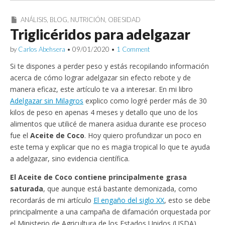
ANÁLISIS
,
BLOG
,
NUTRICIÓN
,
OBESIDAD
Triglicéridos para adelgazar
by
Carlos Abehsera
•
09/01/2020
•
1 Comment
Si te dispones a perder peso y estás recopilando información
acerca de cómo lograr adelgazar sin efecto rebote y de
manera eficaz, este artículo te va a interesar. En mi libro
Adelgazar sin Milagros
explico como logré perder más de 30
kilos de peso en apenas 4 meses y detallo que uno de los
alimentos que utilicé de manera asidua durante ese proceso
fue el
Aceite de Coco
. Hoy quiero profundizar un poco en
este tema y explicar que no es magia tropical lo que te ayuda
a adelgazar, sino evidencia científica.
El Aceite de Coco contiene principalmente grasa
saturada
, que aunque está bastante demonizada, como
recordarás de mi artículo
El engaño del siglo XX
, esto se debe
principalmente a una campaña de difamación orquestada por
el Ministerio de Agricultura de los Estados Unidos (USDA).