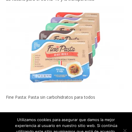
Fine Pasta: Pasta sin carbohidratos para todos
Utilizamos cookies para asegurar que damos la mejor
experiencia al usuario en nuestro sitio web. Si continúa
Copyright © 2022
ADELGAZAR SIN MILAGROS por Carlos Abehsera
.
utilizando este sitio asumiremos que está de acuerdo.