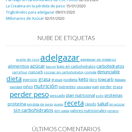
La Creatina en la pérdida de peso
15/01/2020
Triglicéridos para adelgazar
09/01/2020
Millonarios de Azúcar
02/01/2020
NUBE DE ETIQUETAS
adelgazar
adelgazar sin milagros
aceite de coco
azúcar
alimentos
carbohidratos
bajo en carbohidratos
bacon
denunciable
ciaocarb
comida
carrefour
cocinar sin carbohidratos
dieta
keto
grasa
lowcarb
ejercicio
isodieta
grasas
libro
Málaga
nutrición
niños
pan
nutrientes
perder grasa
navidad
obesidad
perder peso
plan nutricional
proteinas
pescado
pollo
receta
salud
proteína
rápido
pérdida de peso
queso
sin azúcar
sin carbohidratos
valores nutricionales
verano
slim pasta
ÚLTIMOS COMENTARIOS